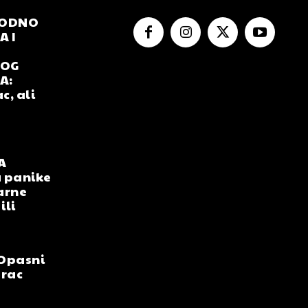
RODNO
 I
NOG
A:
c, ali
A
 panike
arne
ili
Opasni
arac