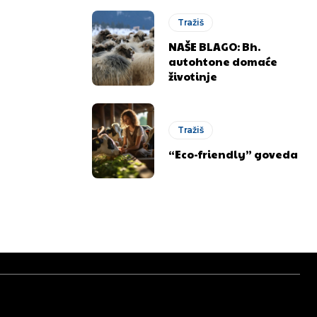
Tražiš
NAŠE BLAGO: Bh.
autohtone domaće
životinje
Tražiš
“Eco-friendly” goveda