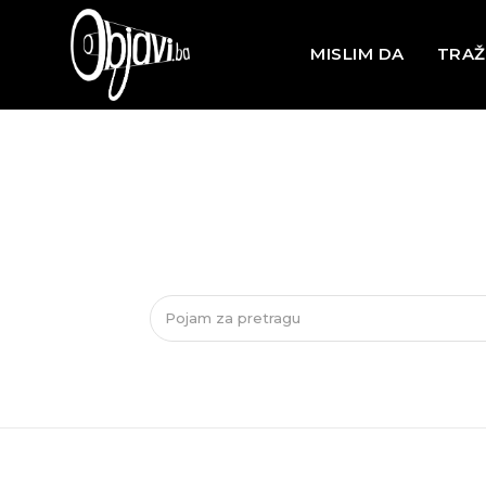
MISLIM DA
TRAŽ
Pojam za pretragu