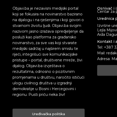
Objavi.ba je nezavisni medijski portal
Osnivač i 
Centar za 
koji se fokusira na novinarstvo bazirano
Urednica p
na dijalogu i na rješenjima i koji govori o
stvarnom životu ljudi. Objavi.ba svojim
Izvršne ur
Lejla Mijov
nazivom jasno izražava opredjeljenje da
Aida Dagud
posluži kao platforma za građansko
Kontakt i 
novinarstvo, za sve vas koji stvarate
Tel: +387 
medijski sadržaj u najširem smislu te
Mail: redak
riječi, integrišući sve komunikacijske
Adresa: Ma
pristupe – portal, društvene mreže, živi
dijalog. Objavi.ba izvještava o
rezultatima, odnosno o pozitivnim
promjenama u društvu, naročito ističući
ulogu civilnog društva u izgradnji
demokratije u Bosni i Hercegovini i
regionu. Pusti priču neka živi!
Uređivačka politika