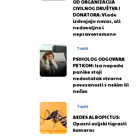
OD ORGANIZACIJA
CIVILNOG DRUŠTVA I
DONATORA: Vlade
izdvajaju novac, ali
nedovoljno i
nepravovremeno
Tražiš
PSIHOLOG ODGOVARA
PETKOM: Iza napada
panike stoji
nedostatak stvarne
.ba
.ba
povezanosti s nekim ili
nečim
Tražiš
AEDES ALBOPICTUS:
Opasni azijski tigrasti
komarac