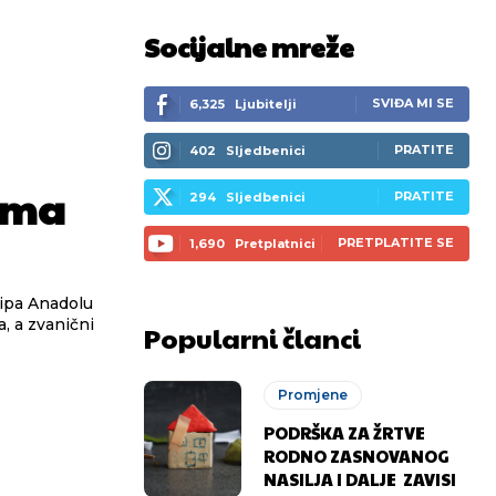
Socijalne mreže
SVIĐA MI SE
6,325
Ljubitelji
PRATITE
402
Sljedbenici
ama
PRATITE
294
Sljedbenici
PRETPLATITE SE
1,690
Pretplatnici
kipa Anadolu
a, a zvanični
Popularni članci
Promjene
PODRŠKA ZA ŽRTVE
RODNO ZASNOVANOG
NASILJA I DALJE ZAVISI