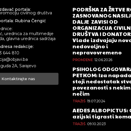
PODRŠKA ZA ŽRTVE 
izdavač portala:
promociju civilnog društva
ZASNOVANOG NASILJA
DALJE ZAVISI OD
ortala: Rubina Čengić
ORGANIZACIJA CIVIL
ednice:
DRUŠTVA I DONATOR
ić, urednica za multimedije
a, glavna urednica sadržaja
Vlade izdvajaju nova
nedovoljno i
adresa redakcije:
nepravovremeno
33 644 810
cija@objavi.ba
PROMJENE
12.06.2026
guda 2A, Sarajevo
PSIHOLOG ODGOVAR
PETKOM: Iza napada
Kontaktirajte nas
stoji nedostatak stv
povezanosti s nekim 
nečim
TRAŽIŠ
19.07.2024
AEDES ALBOPICTUS: 
azijski tigrasti kom
TRAŽIŠ
09.10.2023