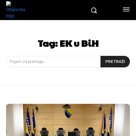
Tag:
EK u BiH
Pojam za pretragu
PRETRAŽI