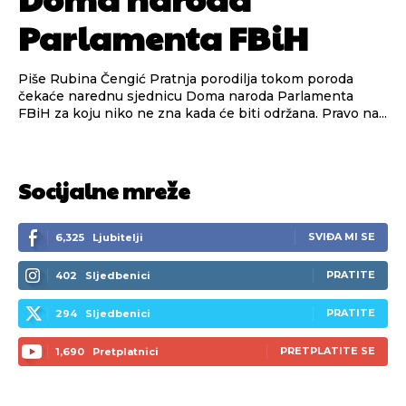
Parlamenta FBiH
Piše Rubina Čengić Pratnja porodilja tokom poroda
čekaće narednu sjednicu Doma naroda Parlamenta
FBiH za koju niko ne zna kada će biti održana. Pravo na...
Socijalne mreže
SVIĐA MI SE
6,325
Ljubitelji
PRATITE
402
Sljedbenici
PRATITE
294
Sljedbenici
PRETPLATITE SE
1,690
Pretplatnici