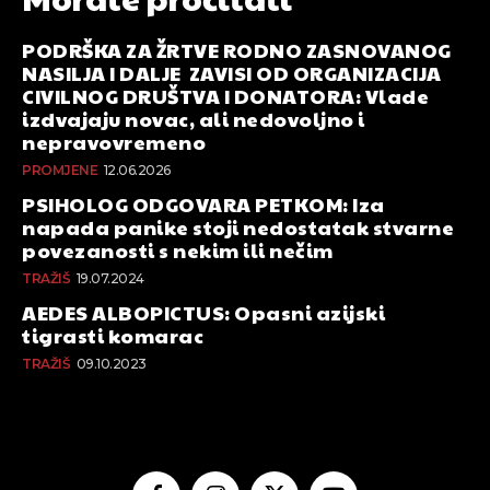
PODRŠKA ZA ŽRTVE RODNO ZASNOVANOG
NASILJA I DALJE ZAVISI OD ORGANIZACIJA
CIVILNOG DRUŠTVA I DONATORA: Vlade
izdvajaju novac, ali nedovoljno i
nepravovremeno
PROMJENE
12.06.2026
PSIHOLOG ODGOVARA PETKOM: Iza
napada panike stoji nedostatak stvarne
povezanosti s nekim ili nečim
TRAŽIŠ
19.07.2024
AEDES ALBOPICTUS: Opasni azijski
tigrasti komarac
TRAŽIŠ
09.10.2023