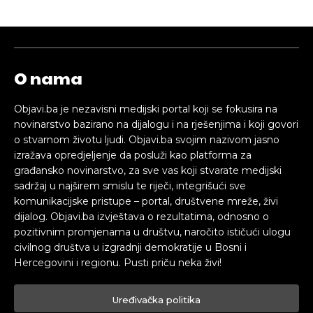
O nama
Objavi.ba je nezavisni medijski portal koji se fokusira na
novinarstvo bazirano na dijalogu i na rješenjima i koji govori
o stvarnom životu ljudi. Objavi.ba svojim nazivom jasno
izražava opredjeljenje da posluži kao platforma za
građansko novinarstvo, za sve vas koji stvarate medijski
sadržaj u najširem smislu te riječi, integrišući sve
komunikacijske pristupe – portal, društvene mreže, živi
dijalog. Objavi.ba izvještava o rezultatima, odnosno o
pozitivnim promjenama u društvu, naročito ističući ulogu
civilnog društva u izgradnji demokratije u Bosni i
Hercegovini i regionu. Pusti priču neka živi!
Uređivačka politika