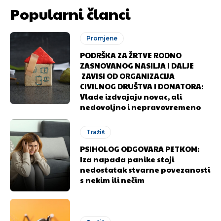
Popularni članci
Promjene
PODRŠKA ZA ŽRTVE RODNO
ZASNOVANOG NASILJA I DALJE
ZAVISI OD ORGANIZACIJA
CIVILNOG DRUŠTVA I DONATORA:
Vlade izdvajaju novac, ali
nedovoljno i nepravovremeno
Tražiš
PSIHOLOG ODGOVARA PETKOM:
Iza napada panike stoji
nedostatak stvarne povezanosti
s nekim ili nečim
Pusti priču da živi!
Pusti priču da živi!