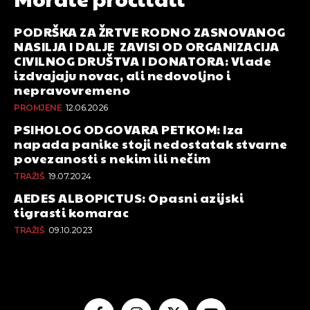
PODRŠKA ZA ŽRTVE RODNO ZASNOVANOG
NASILJA I DALJE ZAVISI OD ORGANIZACIJA
CIVILNOG DRUŠTVA I DONATORA: Vlade
izdvajaju novac, ali nedovoljno i
nepravovremeno
PROMJENE
12.06.2026
PSIHOLOG ODGOVARA PETKOM: Iza
napada panike stoji nedostatak stvarne
povezanosti s nekim ili nečim
TRAŽIŠ
19.07.2024
AEDES ALBOPICTUS: Opasni azijski
tigrasti komarac
TRAŽIŠ
09.10.2023