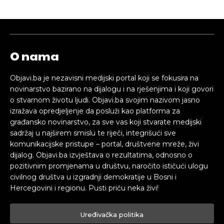
O nama
Objavi.ba je nezavisni medijski portal koji se fokusira na
novinarstvo bazirano na dijalogu i na rješenjima i koji govori
o stvarnom životu ljudi. Objavi.ba svojim nazivom jasno
izražava opredjeljenje da posluži kao platforma za
građansko novinarstvo, za sve vas koji stvarate medijski
sadržaj u najširem smislu te riječi, integrišući sve
komunikacijske pristupe – portal, društvene mreže, živi
dijalog. Objavi.ba izvještava o rezultatima, odnosno o
pozitivnim promjenama u društvu, naročito ističući ulogu
civilnog društva u izgradnji demokratije u Bosni i
Hercegovini i regionu. Pusti priču neka živi!
Uređivačka politika