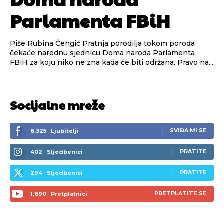
Parlamenta FBiH
Piše Rubina Čengić Pratnja porodilja tokom poroda
čekaće narednu sjednicu Doma naroda Parlamenta
FBiH za koju niko ne zna kada će biti održana. Pravo na...
Socijalne mreže
SVIĐA MI SE
6,325
Ljubitelji
PRATITE
402
Sljedbenici
PRATITE
294
Sljedbenici
PRETPLATITE SE
1,690
Pretplatnici