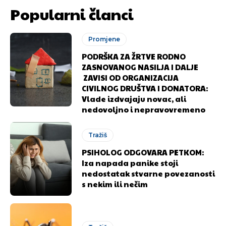
Popularni članci
Promjene
PODRŠKA ZA ŽRTVE RODNO
ZASNOVANOG NASILJA I DALJE
ZAVISI OD ORGANIZACIJA
CIVILNOG DRUŠTVA I DONATORA:
Vlade izdvajaju novac, ali
nedovoljno i nepravovremeno
Tražiš
PSIHOLOG ODGOVARA PETKOM:
Iza napada panike stoji
nedostatak stvarne povezanosti
s nekim ili nečim
Pusti priču da živi!
Pusti priču da živi!