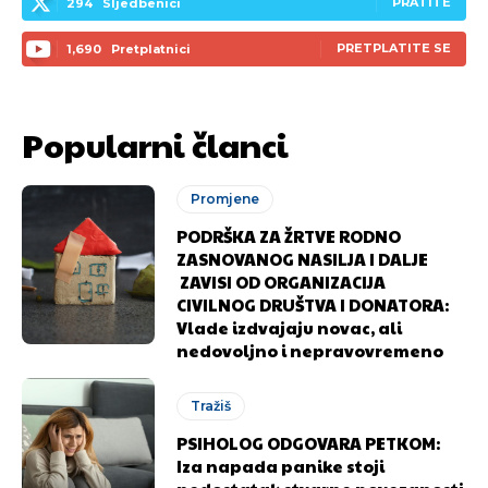
PRATITE
294
Sljedbenici
PRETPLATITE SE
1,690
Pretplatnici
Popularni članci
Promjene
PODRŠKA ZA ŽRTVE RODNO
ZASNOVANOG NASILJA I DALJE
ZAVISI OD ORGANIZACIJA
CIVILNOG DRUŠTVA I DONATORA:
Vlade izdvajaju novac, ali
nedovoljno i nepravovremeno
Tražiš
PSIHOLOG ODGOVARA PETKOM:
Pusti priču da živi!
Pusti priču da živi!
Iza napada panike stoji