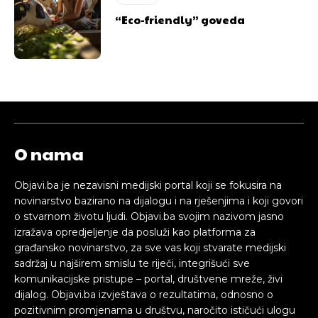
“Eco-friendly” goveda
O nama
Objavi.ba je nezavisni medijski portal koji se fokusira na
novinarstvo bazirano na dijalogu i na rješenjima i koji govori
o stvarnom životu ljudi. Objavi.ba svojim nazivom jasno
izražava opredjeljenje da posluži kao platforma za
građansko novinarstvo, za sve vas koji stvarate medijski
sadržaj u najširem smislu te riječi, integrišući sve
komunikacijske pristupe – portal, društvene mreže, živi
dijalog. Objavi.ba izvještava o rezultatima, odnosno o
pozitivnim promjenama u društvu, naročito ističući ulogu