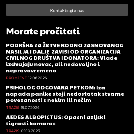
Kontaktirajte nas
Morate pročitati
PODRŠKA ZA ŽRTVE RODNO ZASNOVANOG
NASILJA I DALJE ZAVISI OD ORGANIZACIJA
CIVILNOG DRUŠTVA I DONATORA: Vlade
izdvajaju novac, ali nedovoljno i
nepravovremeno
PROMJENE
12.06.2026
PSIHOLOG ODGOVARA PETKOM: Iza
napada panike stoji nedostatak stvarne
povezanosti s nekim ili nečim
TRAŽIŠ
19.07.2024
AEDES ALBOPICTUS: Opasni azijski
tigrasti komarac
TRAŽIŠ
09.10.2023