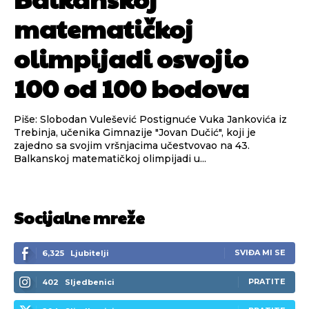
matematičkoj
olimpijadi osvojio
100 od 100 bodova
Piše: Slobodan Vulešević Postignuće Vuka Jankovića iz
Trebinja, učenika Gimnazije "Jovan Dučić", koji je
zajedno sa svojim vršnjacima učestvovao na 43.
Balkanskoj matematičkoj olimpijadi u...
Socijalne mreže
SVIĐA MI SE
6,325
Ljubitelji
PRATITE
402
Sljedbenici