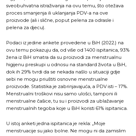
sveobuhvatna istraživanja na ovu temu, što otežava
proces smanjenja ili uklanjanja PDV-a na ove
proizvode (ali i slične, poput pelena za odrasle i
pelena za djecu).
Podaci iz jedine ankete provedene u BiH (2022.) na
ovu temu pokazuju da, od više od 1400 ispitanica, 93%
žena iz BiH smatra da su proizvodi za menstrualnu
higijenu preskupi u odnosu na standard života u BiH,
dok ih 29% tvrdi da se nekada našlo u situaciji gdje
sebi ne mogu priuštiti osnovne menstrualne
proizvode. Statistika je zabrinjavajuća, a PDV isti – 17%.
Menstrualni troškovi nisu samo ulošci, tamponi ili
menstrualne čašice, tu su i proizvodi za ublažavanje
menstrualnih tegoba koje u BiH koristi 61% ispitanica.
U istoj anketi jedna ispitanica je rekla: „Moje
menstruacije su jako bolne. Ne mogu ni da zamislim