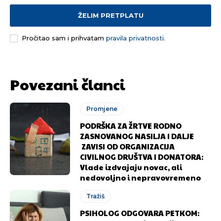
ŽELIM PRETPLATU
Pročitao sam i prihvatam
pravila privatnosti.
Pusti priču da živi!
Pusti priču da živi!
Povezani članci
Ovim putem želimo da vam se zahvalimo što ste
Ovim putem želimo da vam se zahvalimo što ste
odlučili da pustite Vašu priču da živi, Redakcija
odlučili da pustite Vašu priču da živi, Redakcija
Promjene
Objavi.ba
Objavi.ba
PODRŠKA ZA ŽRTVE RODNO
ZASNOVANOG NASILJA I DALJE
ZAVISI OD ORGANIZACIJA
CIVILNOG DRUŠTVA I DONATORA:
[wpuf_form id=”7463”]
[wpuf_form id=”7463”]
Vlade izdvajaju novac, ali
nedovoljno i nepravovremeno
Tražiš
PSIHOLOG ODGOVARA PETKOM: