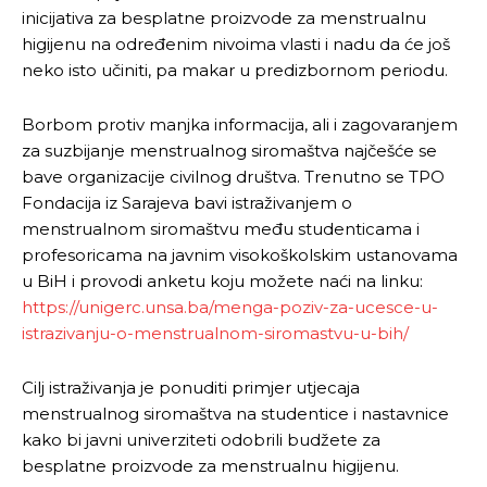
inicijativa za besplatne proizvode za menstrualnu
higijenu na određenim nivoima vlasti i nadu da će još
neko isto učiniti, pa makar u predizbornom periodu.
Borbom protiv manjka informacija, ali i zagovaranjem
za suzbijanje menstrualnog siromaštva najčešće se
bave organizacije civilnog društva. Trenutno se TPO
Fondacija iz Sarajeva bavi istraživanjem o
menstrualnom siromaštvu među studenticama i
profesoricama na javnim visokoškolskim ustanovama
u BiH i provodi anketu koju možete naći na linku:
https://unigerc.unsa.ba/menga-poziv-za-ucesce-u-
istrazivanju-o-menstrualnom-siromastvu-u-bih/
Cilj istraživanja je ponuditi primjer utjecaja
menstrualnog siromaštva na studentice i nastavnice
kako bi javni univerziteti odobrili budžete za
besplatne proizvode za menstrualnu higijenu.