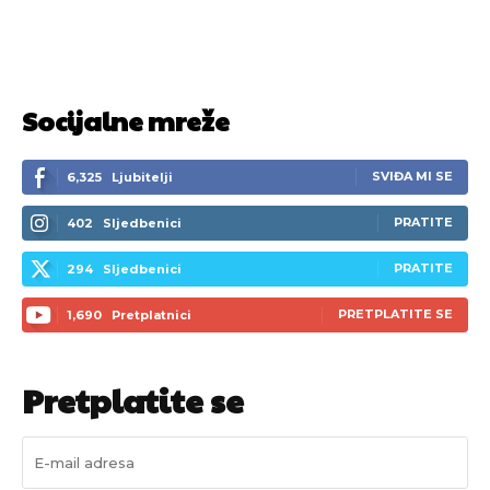
Socijalne mreže
SVIĐA MI SE
6,325
Ljubitelji
PRATITE
402
Sljedbenici
PRATITE
294
Sljedbenici
PRETPLATITE SE
1,690
Pretplatnici
Pretplatite se