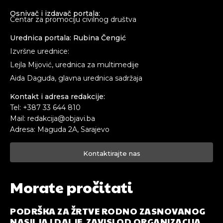
Osnivač i izdavač portala:
Centar za promociju civilnog društva
Urednica portala: Rubina Čengić
Izvršne urednice:
Lejla Mijović, urednica za multimedije
Aida Daguda, glavna urednica sadržaja
Kontakt i adresa redakcije:
Tel: +387 33 644 810
Mail: redakcija@objavi.ba
Adresa: Maguda 2A, Sarajevo
Kontaktirajte nas
Morate pročitati
PODRŠKA ZA ŽRTVE RODNO ZASNOVANOG
NASILJA I DALJE ZAVISI OD ORGANIZACIJA