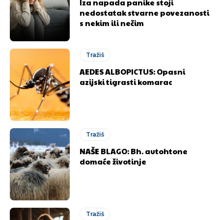
Iza napada panike stoji
nedostatak stvarne povezanosti
s nekim ili nečim
Tražiš
AEDES ALBOPICTUS: Opasni
azijski tigrasti komarac
Tražiš
NAŠE BLAGO: Bh. autohtone
domaće životinje
Tražiš