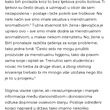
kako bih prolazila kroz to bez lijekova protiv bolova. Ti
lijekovi su često skupi, a uzimajući u obzir da sam
nezaposlena – postaje i teže pokriti sve troškove. Na
neki način sve smo imale iskustva s menstrualnim
siromaštvom.” Tužna stvarnost bh. žena i djevojčica je
upravo ovo – sve smo imale dodira sa menstrualnim
siromaštvom, u makar nekom intenzitetu. No, žene u
BiH pronalaze različita rješenja za svoje probleme,
tako jedna tvrdi: “Često sebi ne mogu priuštiti
proizvode za menstrualnu higijenu, tako da pravim
sama svoje i isplati se. Trenutno sam studentica i
novac mi treba za druge stvari, a zbog obilnog
krvarenja trebalo bi mi mnogo više uložaka nego što
je to u prosjeku.“
Stigma, visoke cijene, ali i nerazumijevanje i manjak
informacija među stanovništvom i donosiocima
odluka doprinose ovakvom stanju. Postoje određeni
koraci naprijed u državi, tako imamo nekoliko