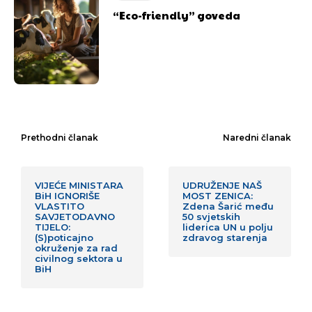
“Eco-friendly” goveda
Prethodni članak
Naredni članak
VIJEĆE MINISTARA
UDRUŽENJE NAŠ
BiH IGNORIŠE
MOST ZENICA:
VLASTITO
Zdena Šarić među
SAVJETODAVNO
50 svjetskih
TIJELO:
liderica UN u polju
(S)poticajno
zdravog starenja
okruženje za rad
civilnog sektora u
BiH