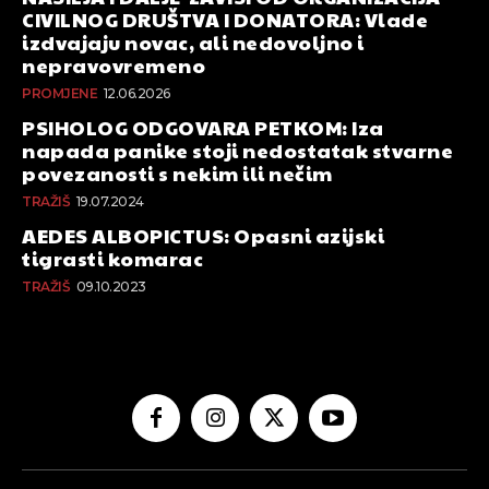
CIVILNOG DRUŠTVA I DONATORA: Vlade
izdvajaju novac, ali nedovoljno i
nepravovremeno
PROMJENE
12.06.2026
PSIHOLOG ODGOVARA PETKOM: Iza
napada panike stoji nedostatak stvarne
povezanosti s nekim ili nečim
TRAŽIŠ
19.07.2024
AEDES ALBOPICTUS: Opasni azijski
tigrasti komarac
TRAŽIŠ
09.10.2023