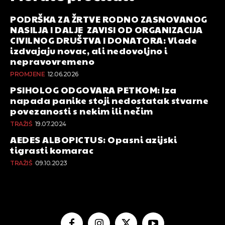
PODRŠKA ZA ŽRTVE RODNO ZASNOVANOG
NASILJA I DALJE ZAVISI OD ORGANIZACIJA
CIVILNOG DRUŠTVA I DONATORA: Vlade
izdvajaju novac, ali nedovoljno i
nepravovremeno
PROMJENE
12.06.2026
PSIHOLOG ODGOVARA PETKOM: Iza
napada panike stoji nedostatak stvarne
povezanosti s nekim ili nečim
TRAŽIŠ
19.07.2024
AEDES ALBOPICTUS: Opasni azijski
tigrasti komarac
TRAŽIŠ
09.10.2023