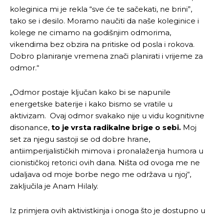
koleginica mi je rekla “sve će te sačekati, ne brini”,
tako se i desilo. Moramo naučiti da naše koleginice i
kolege ne cimamo na godišnjim odmorima,
vikendima bez obzira na pritiske od posla i rokova.
Dobro planiranje vremena znači planirati i vrijeme za
Pusti priču da živi!
Pusti priču da živi!
odmor.“
„Odmor postaje ključan kako bi se napunile
energetske baterije i kako bismo se vratile u
Ovim putem želimo da vam se zahvalimo što ste
Ovim putem želimo da vam se zahvalimo što ste
aktivizam. Ovaj odmor svakako nije u vidu kognitivne
odlučili da pustite Vašu priču da živi, Redakcija
odlučili da pustite Vašu priču da živi, Redakcija
disonance,
to je vrsta radikalne brige o sebi.
Moj
Objavi.ba
Objavi.ba
set za njegu sastoji se od dobre hrane,
antiimperijalističkih mimova i pronalaženja humora u
cionističkoj retorici ovih dana. Ništa od ovoga me ne
udaljava od moje borbe nego me održava u njoj“,
[wpuf_form id=”7463”]
[wpuf_form id=”7463”]
zaključila je Anam Hilaly.
Iz primjera ovih aktivistkinja i onoga što je dostupno u