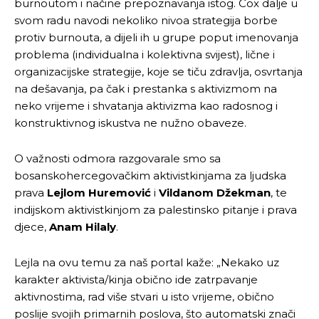
burnoutom i načine prepoznavanja istog. Cox dalje u
svom radu navodi nekoliko nivoa strategija borbe
protiv burnouta, a dijeli ih u grupe poput imenovanja
problema (individualna i kolektivna svijest), lične i
organizacijske strategije, koje se tiču zdravlja, osvrtanja
na dešavanja, pa čak i prestanka s aktivizmom na
neko vrijeme i shvatanja aktivizma kao radosnog i
konstruktivnog iskustva ne nužno obaveze.
O važnosti odmora razgovarale smo sa
bosanskohercegovačkim aktivistkinjama za ljudska
prava
Lejlom Huremović
i
Vildanom Džekman
, te
indijskom aktivistkinjom za palestinsko pitanje i prava
djece,
Anam Hilaly
.
Lejla na ovu temu za naš portal kaže: „Nekako uz
karakter aktivista/kinja obično ide zatrpavanje
aktivnostima, rad više stvari u isto vrijeme, obično
poslije svojih primarnih poslova, što automatski znači