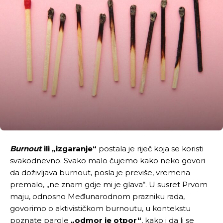
Burnout
ili „izgaranje“
postala je riječ koja se koristi
svakodnevno. Svako malo čujemo kako neko govori
da doživljava burnout, posla je previše, vremena
premalo, „ne znam gdje mi je glava“. U susret Prvom
maju, odnosno Međunarodnom prazniku rada,
govorimo o aktivističkom burnoutu, u kontekstu
poznate parole
„odmor je otpor“
, kako i da li se