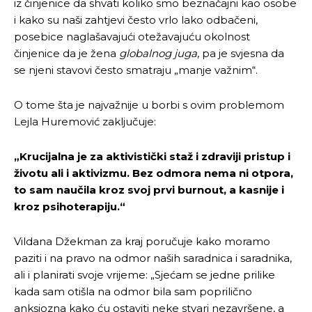
iz činjenice da shvati koliko smo beznačajni kao osobe
i kako su naši zahtjevi često vrlo lako odbačeni,
posebice naglašavajući otežavajuću okolnost
činjenice da je žena
globalnog juga
, pa je svjesna da
se njeni stavovi često smatraju „manje važnim“.
O tome šta je najvažnije u borbi s ovim problemom
Lejla Huremović zaključuje:
„Krucijalna je za aktivistički staž i zdraviji pristup i
životu ali i aktivizmu. Bez odmora nema ni otpora,
to sam naučila kroz svoj prvi burnout, a kasnije i
kroz psihoterapiju.“
Vildana Džekman za kraj poručuje kako moramo
paziti i na pravo na odmor naših saradnica i saradnika,
ali i planirati svoje vrijeme: „Sjećam se jedne prilike
kada sam otišla na odmor bila sam poprilično
anksiozna kako ću ostaviti neke stvari nezavršene, a