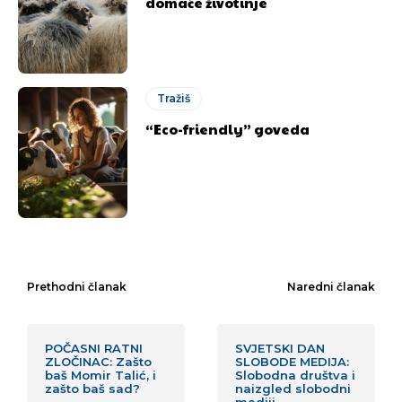
domaće životinje
Tražiš
“Eco-friendly” goveda
Prethodni članak
Naredni članak
POČASNI RATNI
SVJETSKI DAN
ZLOČINAC: Zašto
SLOBODE MEDIJA:
baš Momir Talić, i
Slobodna društva i
zašto baš sad?
naizgled slobodni