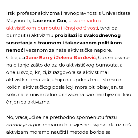
Irski profesor aktivizma i ravnopravnosti s Univerziteta
Maynooth,
Laurence Cox
,
u svom radu o
aktivističkom burnoutu i ličnoj održivosti
, tvrdi da
burnout u aktivizmu
proizilazi iz svakodnevnog
susretanja s traumom i takozvanom politikom
nemoći
vezanom za naše aktivističke napore.
Citirajući
Jane Barry i Jelenu Đorđević
, Cox se osvrće
na pitanje zašto dolazi do aktivističkog burnouta, a
one u svojoj knjizi, iz razgovora sa aktivistima i
aktivistkinjama zaključuju da uprkos brizi i stresu o
količini aktivističkog posla koji mora biti obavljen, ta
količina je univerzalno prihvaćena kao neizbježna, kao
činjenica aktivizma.
No, vraćajući se na prethodno spomenutu frazu
odmor je otpor
, moramo biti svjesne i svjesni da uz naš
aktivizam moramo naučiti i metode borbe sa