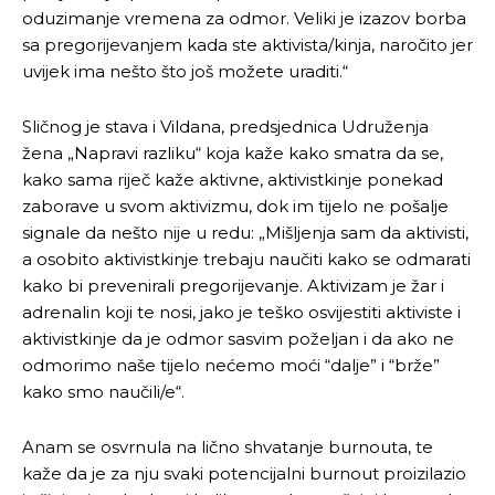
oduzimanje vremena za odmor. Veliki je izazov borba
sa pregorijevanjem kada ste aktivista/kinja, naročito jer
uvijek ima nešto što još možete uraditi.“
Sličnog je stava i Vildana, predsjednica Udruženja
žena „Napravi razliku“ koja kaže kako smatra da se,
kako sama riječ kaže aktivne, aktivistkinje ponekad
zaborave u svom aktivizmu, dok im tijelo ne pošalje
signale da nešto nije u redu: „Mišljenja sam da aktivisti,
a osobito aktivistkinje trebaju naučiti kako se odmarati
kako bi prevenirali pregorijevanje. Aktivizam je žar i
adrenalin koji te nosi, jako je teško osvijestiti aktiviste i
aktivistkinje da je odmor sasvim poželjan i da ako ne
odmorimo naše tijelo nećemo moći “dalje” i “brže”
kako smo naučili/e“.
Anam se osvrnula na lično shvatanje burnouta, te
kaže da je za nju svaki potencijalni burnout proizilazio