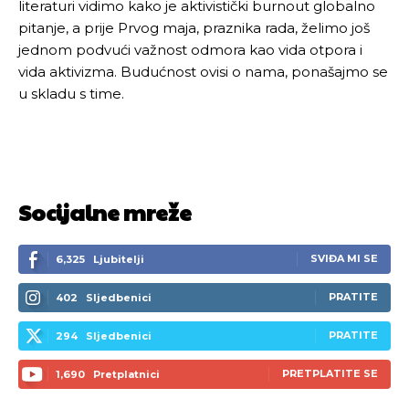
literaturi vidimo kako je aktivistički burnout globalno
pitanje, a prije Prvog maja, praznika rada, želimo još
jednom podvući važnost odmora kao vida otpora i
vida aktivizma. Budućnost ovisi o nama, ponašajmo se
u skladu s time.
Socijalne mreže
SVIĐA MI SE
6,325
Ljubitelji
PRATITE
402
Sljedbenici
PRATITE
294
Sljedbenici
PRETPLATITE SE
1,690
Pretplatnici