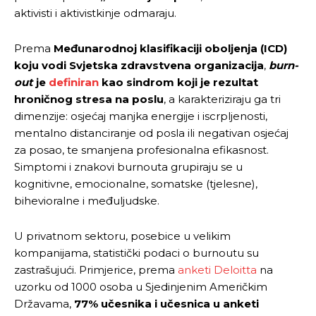
aktivisti i aktivistkinje odmaraju.
Prema
Međunarodnoj klasifikaciji oboljenja (ICD)
koju vodi Svjetska zdravstvena organizacija
,
burn-
out
je
definiran
kao sindrom koji je rezultat
hroničnog stresa na poslu
, a karakteriziraju ga tri
dimenzije: osjećaj manjka energije i iscrpljenosti,
mentalno distanciranje od posla ili negativan osjećaj
za posao, te smanjena profesionalna efikasnost.
Simptomi i znakovi burnouta grupiraju se u
kognitivne, emocionalne, somatske (tjelesne),
bihevioralne i međuljudske.
U privatnom sektoru, posebice u velikim
kompanijama, statistički podaci o burnoutu su
zastrašujući. Primjerice, prema
anketi Deloitta
na
uzorku od 1000 osoba u Sjedinjenim Američkim
Državama,
77% učesnika i učesnica u anketi