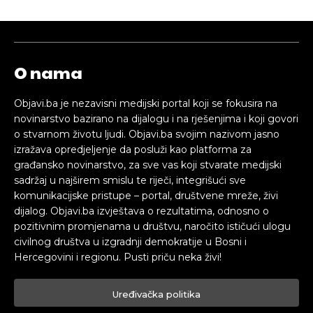
O nama
Objavi.ba je nezavisni medijski portal koji se fokusira na
novinarstvo bazirano na dijalogu i na rješenjima i koji govori
o stvarnom životu ljudi. Objavi.ba svojim nazivom jasno
izražava opredjeljenje da posluži kao platforma za
građansko novinarstvo, za sve vas koji stvarate medijski
sadržaj u najširem smislu te riječi, integrišući sve
komunikacijske pristupe – portal, društvene mreže, živi
dijalog. Objavi.ba izvještava o rezultatima, odnosno o
pozitivnim promjenama u društvu, naročito ističući ulogu
civilnog društva u izgradnji demokratije u Bosni i
Hercegovini i regionu. Pusti priču neka živi!
Uređivačka politika