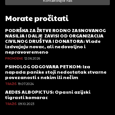
Kontaktirajte nas
Morate pročitati
PODRŠKA ZA ŽRTVE RODNO ZASNOVANOG
NASILJA I DALJE ZAVISI OD ORGANIZACIJA
CIVILNOG DRUŠTVA I DONATORA: Vlade
izdvajaju novac, ali nedovoljno i
nepravovremeno
PROMJENE
12.06.2026
PSIHOLOG ODGOVARA PETKOM: Iza
napada panike stoji nedostatak stvarne
povezanosti s nekim ili nečim
TRAŽIŠ
19.07.2024
AEDES ALBOPICTUS: Opasni azijski
tigrasti komarac
TRAŽIŠ
09.10.2023