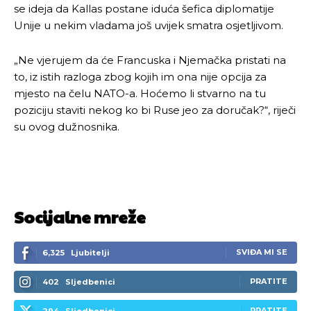
se ideja da Kallas postane iduća šefica diplomatije
Unije u nekim vladama još uvijek smatra osjetljivom.
„Ne vjerujem da će Francuska i Njemačka pristati na
to, iz istih razloga zbog kojih im ona nije opcija za
mjesto na čelu NATO-a. Hoćemo li stvarno na tu
poziciju staviti nekog ko bi Ruse jeo za doručak?“, riječi
su ovog dužnosnika.
Socijalne mreže
SVIĐA MI SE
6,325
Ljubitelji
PRATITE
402
Sljedbenici
PRATITE
294
Sljedbenici