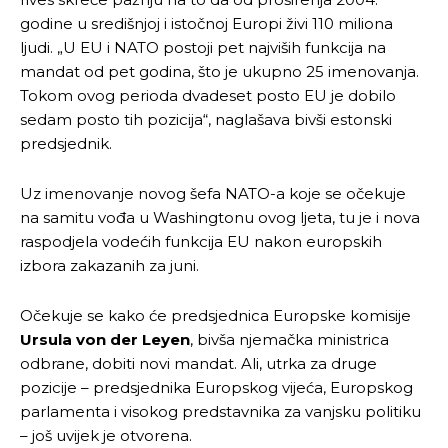
godine u središnjoj i istočnoj Europi živi 110 miliona
ljudi. „U EU i NATO postoji pet najviših funkcija na
mandat od pet godina, što je ukupno 25 imenovanja.
Tokom ovog perioda dvadeset posto EU je dobilo
sedam posto tih pozicija“, naglašava bivši estonski
predsjednik.
Uz imenovanje novog šefa NATO-a koje se očekuje
na samitu vođa u Washingtonu ovog ljeta, tu je i nova
raspodjela vodećih funkcija EU nakon europskih
izbora zakazanih za juni.
Očekuje se kako će predsjednica Europske komisije
Ursula von der Leyen
, bivša njemačka ministrica
odbrane, dobiti novi mandat. Ali, utrka za druge
pozicije – predsjednika Europskog vijeća, Europskog
parlamenta i visokog predstavnika za vanjsku politiku
– još uvijek je otvorena.