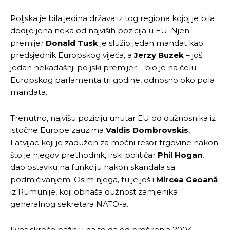
Poljska je bila jedina država iz tog regiona kojoj je bila
dodijeljena neka od najviših pozicija u EU. Njen
premijer
Donald Tusk
je služio jedan mandat kao
predsjednik Europskog vijeća, a
Jerzy Buzek
– još
jedan nekadašnji poljski premijer – bio je na čelu
Europskog parlamenta tri godine, odnosno oko pola
mandata.
Trenutno, najvišu poziciju unutar EU od dužnosnika iz
istočne Europe zauzima
Valdis Dombrovskis
,
Latvijac koji je zadužen za moćni resor trgovine nakon
što je njegov prethodnik, irski političar
Phil Hogan
,
dao ostavku na funkciju nakon skandala sa
podmićivanjem. Osim njega, tu je još i
Mircea Geoană
iz Rumunije, koji obnaša dužnost zamjenika
generalnog sekretara NATO-a.
Ilves skreće pažnju na to da od proširenja 2004.