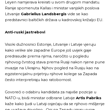
Leyen namjerava kreirati u svom drugom mandatu.
Ranije spomenuta Kallas i ministar vanjskih poslova
Litvanije
Gabrielius Landsbergis
vide se kao
predstavnici baltičkih država u kadrovskoj križaljci EU.
Anti-ruski jastrebovi
Visoki dužnosnici Estonije, Litvanije i Latvije vjeruju
kako velike sile zapadne Europe još uvijek gaje
predrasude prema njima, naročito u pogledu
njihovog čvrstog stava prema Rusiji nakon njene pune
invazije na Ukrajinu. Njihov pogled na Rusiju kao na
egzistencijalnu prijetnju njihove kolege sa Zapada
često interpretiraju kao ratobornost.
Govoreći o odabiru kandidata za najviše pozicije u
NATO-u, bivši ministar odbrane Latvije
Artis Pabriks
Pusti priču da živi!
Pusti priču da živi!
kaže kako ljudi u Latviji osjećaju da se njihovo mišljenje
ne uvažava dovoljno. „Oni na Zapadu imaju svoje