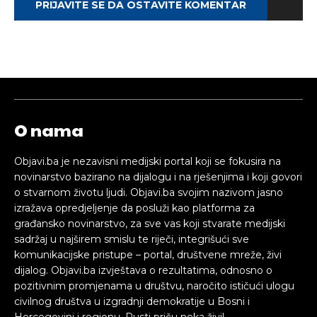
PRIJAVITE SE DA OSTAVITE KOMENTAR
O nama
Objavi.ba je nezavisni medijski portal koji se fokusira na
novinarstvo bazirano na dijalogu i na rješenjima i koji govori
o stvarnom životu ljudi. Objavi.ba svojim nazivom jasno
izražava opredjeljenje da posluži kao platforma za
građansko novinarstvo, za sve vas koji stvarate medijski
sadržaj u najširem smislu te riječi, integrišući sve
komunikacijske pristupe – portal, društvene mreže, živi
dijalog. Objavi.ba izvještava o rezultatima, odnosno o
pozitivnim promjenama u društvu, naročito ističući ulogu
civilnog društva u izgradnji demokratije u Bosni i