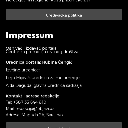
Hercegovini i regionu. Pusti priču neka živi!
Uređivačka politika
Impressum
Osnivač i izdavač portala:
Centar za promociju civilnog društva
Urednica portala: Rubina Čengić
Izvršne urednice:
Lejla Mijović, urednica za multimedije
Aida Daguda, glavna urednica sadržaja
Kontakt i adresa redakcije:
Tel: +387 33 644 810
Mail: redakcija@objavi.ba
Adresa: Maguda 2A, Sarajevo