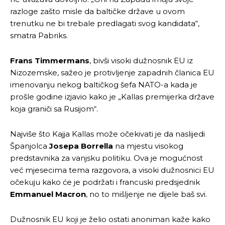
razloge zašto misle da baltičke države u ovom
Ovim putem želimo da vam se zahvalimo što ste
Ovim putem želimo da vam se zahvalimo što ste
trenutku ne bi trebale predlagati svog kandidata“,
odlučili da pustite Vašu priču da živi, Redakcija
odlučili da pustite Vašu priču da živi, Redakcija
smatra Pabriks.
Objavi.ba
Objavi.ba
Frans Timmermans
, bivši visoki dužnosnik EU iz
Nizozemske, sažeo je protivljenje zapadnih članica EU
imenovanju nekog baltičkog šefa NATO-a kada je
[wpuf_form id=”7463”]
[wpuf_form id=”7463”]
prošle godine izjavio kako je „Kallas premijerka države
koja graniči sa Rusijom“.
Najviše što Kajja Kallas može očekivati je da naslijedi
Španjolca
Josepa Borrella
na mjestu visokog
predstavnika za vanjsku politiku. Ova je mogućnost
već mjesecima tema razgovora, a visoki dužnosnici EU
očekuju kako će je podržati i francuski predsjednik
Emmanuel Macron
, no to mišljenje ne dijele baš svi.
Dužnosnik EU koji je želio ostati anoniman kaže kako