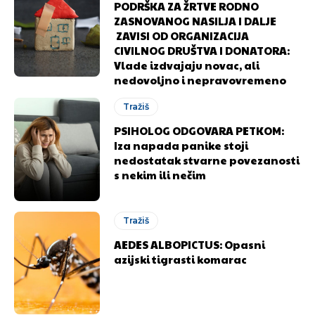
PODRŠKA ZA ŽRTVE RODNO
ZASNOVANOG NASILJA I DALJE
ZAVISI OD ORGANIZACIJA
CIVILNOG DRUŠTVA I DONATORA:
Vlade izdvajaju novac, ali
nedovoljno i nepravovremeno
Tražiš
PSIHOLOG ODGOVARA PETKOM:
Iza napada panike stoji
nedostatak stvarne povezanosti
s nekim ili nečim
Tražiš
AEDES ALBOPICTUS: Opasni
azijski tigrasti komarac