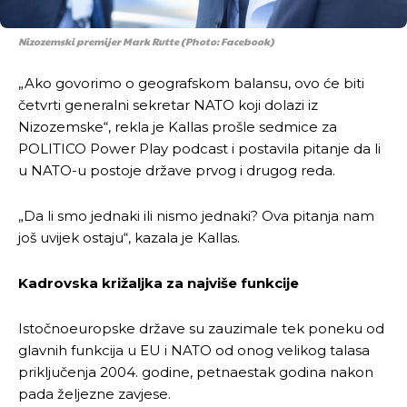
Nizozemski premijer Mark Rutte (Photo: Facebook)
„Ako govorimo o geografskom balansu, ovo će biti
četvrti generalni sekretar NATO koji dolazi iz
Nizozemske“, rekla je Kallas prošle sedmice za
POLITICO Power Play podcast i postavila pitanje da li
u NATO-u postoje države prvog i drugog reda.
„Da li smo jednaki ili nismo jednaki? Ova pitanja nam
još uvijek ostaju“, kazala je Kallas.
Kadrovska križaljka za najviše funkcije
Istočnoeuropske države su zauzimale tek poneku od
glavnih funkcija u EU i NATO od onog velikog talasa
priključenja 2004. godine, petnaestak godina nakon
pada željezne zavjese.