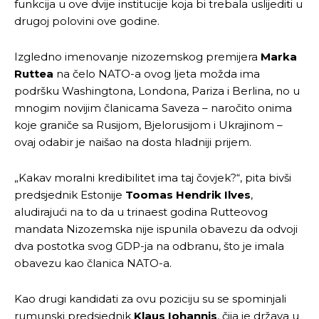
funkcija u ove dvije institucije koja bi trebala uslijediti u
drugoj polovini ove godine.
Izgledno imenovanje nizozemskog premijera
Marka
Ruttea
na čelo NATO-a ovog ljeta možda ima
podršku Washingtona, Londona, Pariza i Berlina, no u
mnogim novijim članicama Saveza – naročito onima
koje graniče sa Rusijom, Bjelorusijom i Ukrajinom –
ovaj odabir je naišao na dosta hladniji prijem.
„Kakav moralni kredibilitet ima taj čovjek?“, pita bivši
predsjednik Estonije
Toomas Hendrik Ilves
,
aludirajući na to da u trinaest godina Rutteovog
mandata Nizozemska nije ispunila obavezu da odvoji
dva postotka svog GDP-ja na odbranu, što je imala
obavezu kao članica NATO-a.
Kao drugi kandidati za ovu poziciju su se spominjali
rumunski predsjednik
Klaus Iohannis
, čija je država u