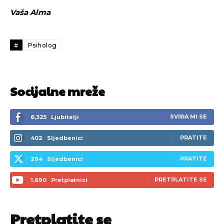
Vaša Alma
#
Psiholog
Socijalne mreže
SVIĐA MI SE
6,325
Ljubitelji
PRATITE
402
Sljedbenici
PRATITE
294
Sljedbenici
PRETPLATITE SE
1,690
Pretplatnici
Pretplatite se