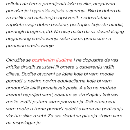
odluku da ćemo promijeniti loše navike, negativno
ponašanje i ograničavajuća uvjerenja.
Bilo bi dobro da
za razliku od nalaženja sopstvenih nedosatataka
zapišete svoje dobre osobine, postupke koje ste uradili,
Pusti priču da živi!
Pusti priču da živi!
pomogli drugima, itd. Na ovaj način da sa dosadašnjeg
negativnog vrednovanja sebe fokus prebacite na
pozitivno vrednovanje.
Ovim putem želimo da vam se zahvalimo što ste
Ovim putem želimo da vam se zahvalimo što ste
O
kružite se
pozitivnim ljudima
i ne dopustite da vas
odlučili da pustite Vašu priču da živi, Redakcija
odlučili da pustite Vašu priču da živi, Redakcija
kritika drugih zaustavi ili omete u ostvarenju vaših
Objavi.ba
Objavi.ba
ciljeva. Budite otvoreni za ideje koje bi vam mogle
pomoći u nekim novim edukacijama koje bi vam
omogućile lakši pronalazak posla. A ako ne možete
[wpuf_form id=”7463”]
[wpuf_form id=”7463”]
krenuti naprijed sami, obratite se stručnjaku koji vas
može voditi putem samopouzdanja. Psihoterapeut
vam može u tome pomoći radeći s vama na podizanju
vlastite slike o sebi. Za sva dodatna pitanja stojim vam
na raspolaganju.