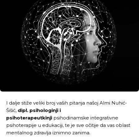
I dalje stiže veliki broj vaših pitanja našoj Almi Nuhić-
Šišić,
dipl. psihologinji i
psihoterapeutkinji
psihodinamske integrativne
psihoterapije u edukaciji, te je sve očitije da vas oblast
mentalnog zdravlja iznimno zanima.