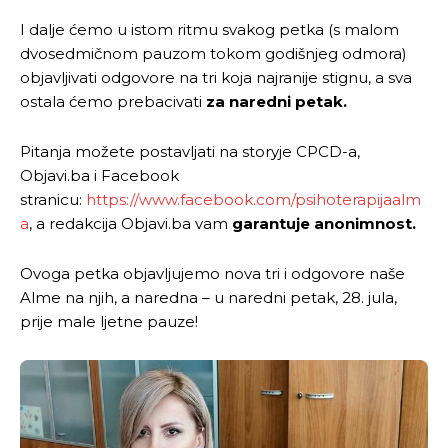
I dalje ćemo u istom ritmu svakog petka (s malom
dvosedmičnom pauzom tokom godišnjeg odmora)
objavljivati odgovore na tri koja najranije stignu, a sva
ostala ćemo prebacivati
za naredni petak.
Pitanja možete postavljati na storyje CPCD-a,
Objavi.ba i Facebook
stranicu:
https://www.facebook.com/psihoterapijaalm
a
, a redakcija Objavi.ba vam
garantuje anonimnost.
Ovoga petka objavljujemo nova tri i odgovore naše
Alme na njih, a naredna – u naredni petak, 28. jula,
prije male ljetne pauze!