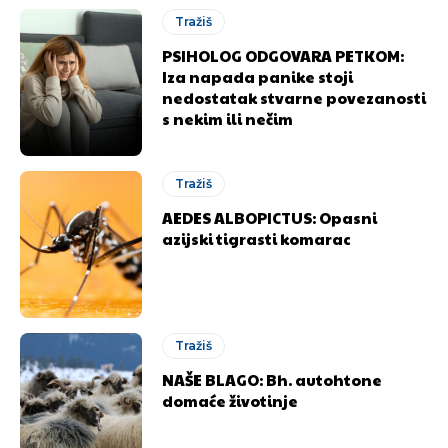
Tražiš
PSIHOLOG ODGOVARA PETKOM:
Iza napada panike stoji
nedostatak stvarne povezanosti
s nekim ili nečim
Tražiš
AEDES ALBOPICTUS: Opasni
azijski tigrasti komarac
Tražiš
NAŠE BLAGO: Bh. autohtone
domaće životinje