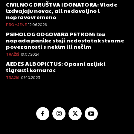
CIVILNOG DRUŠTVA I DONATORA: Vlade
izdvajaju novac, ali nedovoljno i
nepravovremeno
PROMJENE
12.06.2026
PSIHOLOG ODGOVARA PETKOM: Iza
napada panike stoji nedostatak stvarne
povezanosti s nekim ili nečim
TRAŽIŠ
19.07.2024
AEDES ALBOPICTUS: Opasni azijski
tigrasti komarac
TRAŽIŠ
09.10.2023