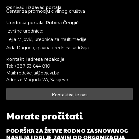
Osnivač i izdavač portala:
Centar za promociju civilnog društva
Urednica portala: Rubina Čengić
Izvršne urednice:
Lejla Mijović, urednica za multimedije
Aida Daguda, glavna urednica sadržaja
Kontakt i adresa redakcije:
Tel: +387 33 644 810
Mail: redakcija@objavi.ba
Adresa: Maguda 2A, Sarajevo
Kontaktirajte nas
Morate pročitati
PODRŠKA ZA ŽRTVE RODNO ZASNOVANOG
NASILJA I DALJE ZAVISI OD ORGANIZACIJA