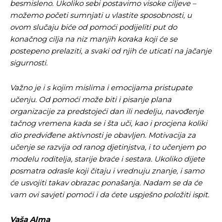
besmisleno.
Ukoliko sebi postavimo visoke ciljeve –
možemo početi sumnjati u vlastite sposobnosti, u
ovom slučaju biće od pomoći podijeliti put do
konačnog cilja na niz manjih koraka koji će se
postepeno prelaziti, a svaki od njih će uticati na jačanje
sigurnosti.
Važno je i s kojim
mislima i emocijama pristupate
učenju.
Od pomoći može biti i pisanje plana
organizacije za predstojeći dan ili nedelju, navođenje
tačnog vremena kada se i šta uči, kao i procjena koliki
dio predviđene aktivnosti je obavljen. Motivacija za
učenje se razvija od ranog djetinjstva, i to učenjem po
modelu roditelja, starije braće i sestara. Ukoliko dijete
posmatra odrasle koji čitaju i vrednuju znanje, i samo
će usvojiti takav obrazac ponašanja. Nadam se da će
vam ovi savjeti pomoći i da ćete uspješno položiti ispit.
Vaša Alma