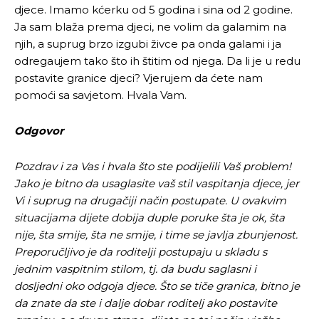
djece. Imamo kćerku od 5 godina i sina od 2 godine.
Ja sam blaža prema djeci, ne volim da galamim na
njih, a suprug brzo izgubi živce pa onda galami i ja
odregaujem tako što ih štitim od njega. Da li je u redu
postavite granice djeci? Vjerujem da ćete nam
pomoći sa savjetom. Hvala Vam.
Odgovor
Pozdrav i za Vas i hvala što ste podijelili Vaš problem!
Jako je bitno da usaglasite vaš stil vaspitanja djece, jer
Vi i suprug na drugačiji način postupate. U ovakvim
situacijama dijete dobija duple poruke šta je ok, šta
nije, šta smije, šta ne smije, i time se javlja zbunjenost.
Preporučljivo je da roditelji postupaju u skladu s
jednim vaspitnim stilom, tj. da budu saglasni i
dosljedni oko odgoja djece. Što se tiče granica, bitno je
da znate da ste i dalje dobar roditelj ako postavite