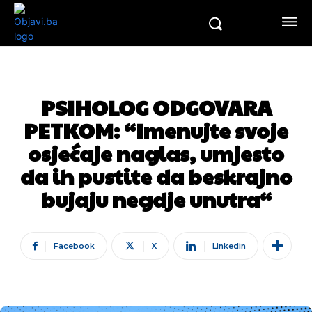
PSIHOLOG ODGOVARA
PETKOM: “Imenujte svoje
osjećaje naglas, umjesto
da ih pustite da beskrajno
bujaju negdje unutra“
Facebook
X
Linkedin