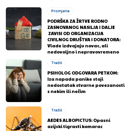
Promjene
PODRŠKA ZA ŽRTVE RODNO
ZASNOVANOG NASILJA I DALJE
ZAVISI OD ORGANIZACIJA
CIVILNOG DRUŠTVA I DONATORA:
Vlade izdvajaju novac, ali
nedovoljno i nepravovremeno
Tražiš
PSIHOLOG ODGOVARA PETKOM:
Iza napada panike stoji
nedostatak stvarne povezanosti
s nekim ili nečim
Tražiš
AEDES ALBOPICTUS: Opasni
azijski tigrasti komarac