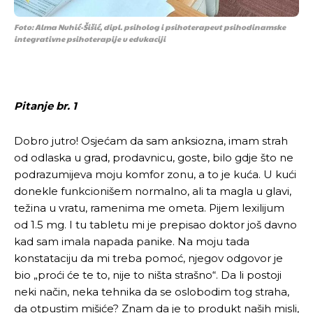
Foto: Alma Nuhić-Šišić, dipl. psiholog i psihoterapeut psihodinamske
integrativne psihoterapije u edukaciji
Pitanje br. 1
Dobro jutro! Osjećam da sam anksiozna, imam strah
od odlaska u grad, prodavnicu, goste, bilo gdje što ne
podrazumijeva moju komfor zonu, a to je kuća. U kući
donekle funkcionišem normalno, ali ta magla u glavi,
težina u vratu, ramenima me ometa. Pijem lexilijum
od 1.5 mg. I tu tabletu mi je prepisao doktor još davno
kad sam imala napada panike. Na moju tada
konstataciju da mi treba pomoć, njegov odgovor je
bio „proći će te to, nije to ništa strašno“. Da li postoji
neki način, neka tehnika da se oslobodim tog straha,
da otpustim mišiće? Znam da je to produkt naših misli,