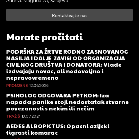
Adresa: Maguda 2A, Sarajevo
Kontaktirajte nas
Morate pročitati
PODRŠKA ZA ŽRTVE RODNO ZASNOVANOG
NASILJA I DALJE ZAVISI OD ORGANIZACIJA
CIVILNOG DRUŠTVA I DONATORA: Vlade
izdvajaju novac, ali nedovoljno i
nepravovremeno
PROMJENE
12.06.2026
PSIHOLOG ODGOVARA PETKOM: Iza
napada panike stoji nedostatak stvarne
povezanosti s nekim ili nečim
TRAŽIŠ
19.07.2024
AEDES ALBOPICTUS: Opasni azijski
tigrasti komarac