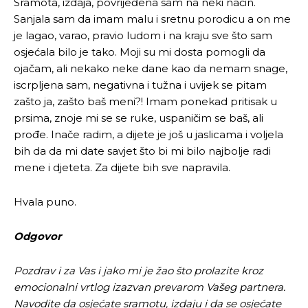
Sramota, izdaja, povrijeđena sam na neki način.
Sanjala sam da imam malu i sretnu porodicu a on me
je lagao, varao, pravio ludom i na kraju sve što sam
osjećala bilo je tako. Moji su mi dosta pomogli da
ojačam, ali nekako neke dane kao da nemam snage,
iscrpljena sam, negativna i tužna i uvijek se pitam
zašto ja, zašto baš meni?! Imam ponekad pritisak u
prsima, znoje mi se se ruke, uspaničim se baš, ali
prođe. Inače radim, a dijete je još u jaslicama i voljela
bih da da mi date savjet što bi mi bilo najbolje radi
mene i djeteta. Za dijete bih sve napravila.
Hvala puno.
Odgovor
Pozdrav i za Vas i jako mi je žao što prolazite kroz
emocionalni vrtlog izazvan prevarom Vašeg partnera.
Navodite da osjećate sramotu, izdaju i da se osjećate