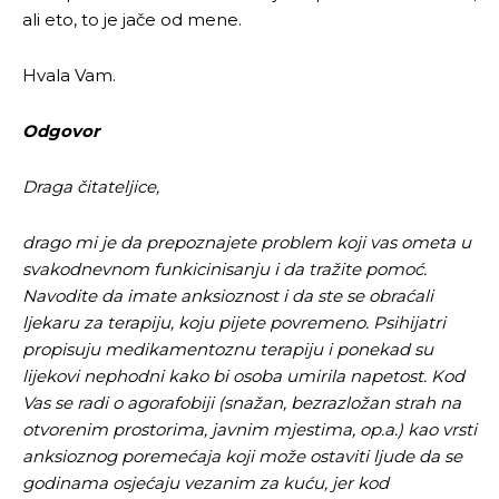
ali eto, to je jače od mene.
Hvala Vam.
Odgovor
Draga čitateljice,
drago mi je da prepoznajete problem koji vas ometa u
svakodnevnom funkicinisanju i da tražite pomoć.
Navodite da imate anksioznost i da ste se obraćali
ljekaru za terapiju, koju pijete povremeno. Psihijatri
propisuju medikamentoznu terapiju i ponekad su
lijekovi nephodni kako bi osoba umirila napetost. Kod
Vas se radi o agorafobiji (snažan, bezrazložan strah na
otvorenim prostorima, javnim mjestima, op.a.) kao vrsti
anksioznog poremećaja koji može ostaviti ljude da se
godinama osjećaju vezanim za kuću, jer kod