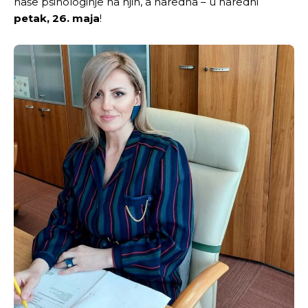
naše psihologinje na njih, a naredna – u naredni
petak, 26. maja
!