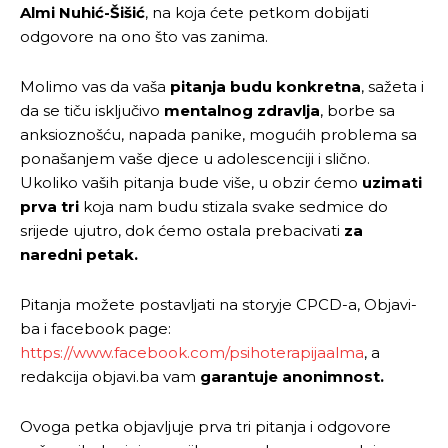
Almi Nuhić-Šišić
, na koja ćete petkom dobijati
odgovore na ono što vas zanima.
Molimo vas da vaša
pitanja budu konkretna
, sažeta i
da se tiču isključivo
mentalnog zdravlja
, borbe sa
anksioznošću, napada panike, mogućih problema sa
ponašanjem vaše djece u adolescenciji i slično.
Ukoliko vaših pitanja bude više, u obzir ćemo
uzimati
prva tri
koja nam budu stizala svake sedmice do
srijede ujutro, dok ćemo ostala prebacivati
za
naredni petak.
Pitanja možete postavljati na storyje CPCD-a, Objavi-
ba i facebook page:
https://www.facebook.com/psihoterapijaalma
, a
redakcija objavi.ba vam
garantuje anonimnost.
Ovoga petka objavljuje prva tri pitanja i odgovore