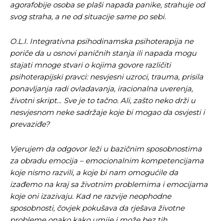
agorafobije osoba se plaši napada panike, strahuje od
svog straha, a ne od situacije same po sebi.
O.L.I. Integrativna psihodinamska psihoterapija ne
poriče da u osnovi paničnih stanja ili napada mogu
stajati mnoge stvari o kojima govore različiti
psihoterapijski pravci: nesvjesni uzroci, trauma, prisila
ponavljanja radi ovladavanja, iracionalna uverenja,
životni skript… Sve je to tačno. Ali, zašto neko drži u
nesvjesnom neke sadržaje koje bi mogao da osvjesti i
prevaziđe?
Vjerujem da odgovor leži u bazičnim sposobnostima
za obradu emocija – emocionalnim kompetencijama
koje nismo razvili, a koje bi nam omogućile da
izađemo na kraj sa životnim problemima i emocijama
koje oni izazivaju. Kad ne razvije neophodne
sposobnosti, čovjek pokušava da rješava životne
probleme onako kako umije i može bez tih