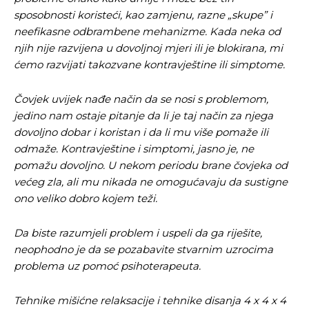
sposobnosti koristeći, kao zamjenu, razne „skupe” i
neefikasne odbrambene mehanizme. Kada neka od
njih nije razvijena u dovoljnoj mjeri ili je blokirana, mi
ćemo razvijati takozvane kontravještine ili simptome.
Čovjek uvijek nađe način da se nosi s problemom,
jedino nam ostaje pitanje da li je taj način za njega
dovoljno dobar i koristan i da li mu više pomaže ili
odmaže. Kontravještine i simptomi, jasno je, ne
pomažu dovoljno. U nekom periodu brane čovjeka od
većeg zla, ali mu nikada ne omogućavaju da sustigne
ono veliko dobro kojem teži.
Da biste razumjeli problem i uspeli da ga riješite,
neophodno je da se pozabavite stvarnim uzrocima
problema uz pomoć psihoterapeuta.
Tehnike mišićne relaksacije i tehnike disanja 4 x 4 x 4