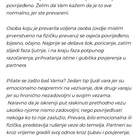
povrijeđeno. Želim da Vam kažem da je to sve
normalno, jer ste prevareni.
Osoba koju je prevarila voljena osoba (ovdje mislim
prvenstveno na fizičku prevaru) se osjeća povrijeđeno,
bijesno, očajno. Najprije se dešava šok, poricanje, zatim
slijedi faza ljutnje, i na kraju faza potpunog
razočarenja, prihvatanja istine i gubitka povjerenja u
partnera.
Pitate se zašto baš Vama? Jedan tip ljudi vara jer su
emocionalno nespremni na vezivanje, dok drugi varaju
jer su hronično nezadovoljni u svojim vezama.
Naravno da je iskreniji put raskinuti prethodno vezu
ukoliko njome nismo zadovoljni, nego povrijeđivati
nekoga ko to nije zaslužio. Prevara, bilo emocionalna ili
fizička, predstavlja rušenje veze do temelja. Partneri su
Pusti priču da živi!
Pusti priču da živi!
kroz vrijeme gradili svoj odnos kroz ljubav i povjerenje,