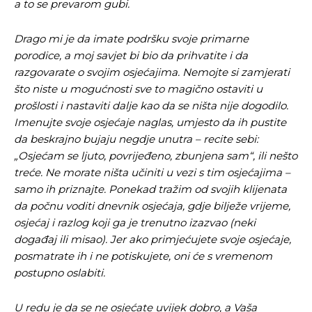
a to se prevarom gubi.
Drago mi je da imate podršku svoje primarne
Ovim putem želimo da vam se zahvalimo što ste
Ovim putem želimo da vam se zahvalimo što ste
porodice, a moj savjet bi bio da prihvatite i da
odlučili da pustite Vašu priču da živi, Redakcija
odlučili da pustite Vašu priču da živi, Redakcija
razgovarate o svojim osjećajima. Nemojte si zamjerati
Objavi.ba
Objavi.ba
što niste u mogućnosti sve to magično ostaviti u
prošlosti i nastaviti dalje kao da se ništa nije dogodilo.
Imenujte svoje osjećaje naglas, umjesto da ih pustite
[wpuf_form id=”7463”]
[wpuf_form id=”7463”]
da beskrajno bujaju negdje unutra – recite sebi:
„Osjećam se ljuto, povrijeđeno, zbunjena sam“, ili nešto
treće. Ne morate ništa učiniti u vezi s tim osjećajima –
samo ih priznajte. Ponekad tražim od svojih klijenata
da počnu voditi dnevnik osjećaja, gdje bilježe vrijeme,
osjećaj i razlog koji ga je trenutno izazvao (neki
događaj ili misao). Jer ako primjećujete svoje osjećaje,
posmatrate ih i ne potiskujete, oni će s vremenom
postupno oslabiti.
U redu je da se ne osjećate uvijek dobro, a Vaša