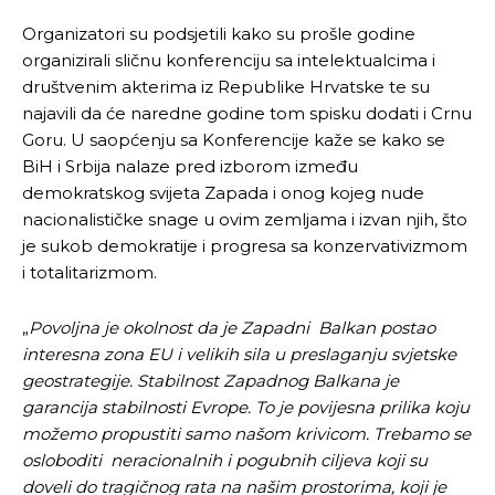
Organizatori su podsjetili kako su prošle godine
organizirali sličnu konferenciju sa intelektualcima i
društvenim akterima iz Republike Hrvatske te su
najavili da će naredne godine tom spisku dodati i Crnu
Goru. U saopćenju sa Konferencije kaže se kako se
BiH i Srbija nalaze pred izborom između
demokratskog svijeta Zapada i onog kojeg nude
nacionalističke snage u ovim zemljama i izvan njih, što
je sukob demokratije i progresa sa konzervativizmom
i totalitarizmom.
„
Povoljna je okolnost da je Zapadni Balkan postao
interesna zona EU i velikih sila u preslaganju svjetske
geostrategije. Stabilnost Zapadnog Balkana je
garancija stabilnosti Evrope. To je povijesna prilika koju
možemo propustiti samo našom krivicom. Trebamo se
osloboditi neracionalnih i pogubnih ciljeva koji su
doveli do tragičnog rata na našim prostorima, koji je