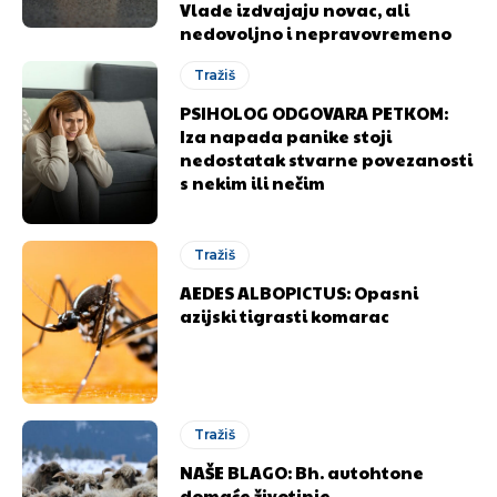
Vlade izdvajaju novac, ali
nedovoljno i nepravovremeno
Tražiš
PSIHOLOG ODGOVARA PETKOM:
Iza napada panike stoji
nedostatak stvarne povezanosti
s nekim ili nečim
Tražiš
AEDES ALBOPICTUS: Opasni
azijski tigrasti komarac
Tražiš
NAŠE BLAGO: Bh. autohtone
domaće životinje