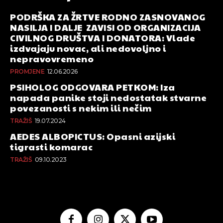
PODRŠKA ZA ŽRTVE RODNO ZASNOVANOG
NASILJA I DALJE ZAVISI OD ORGANIZACIJA
CIVILNOG DRUŠTVA I DONATORA: Vlade
izdvajaju novac, ali nedovoljno i
nepravovremeno
PROMJENE
12.06.2026
PSIHOLOG ODGOVARA PETKOM: Iza
napada panike stoji nedostatak stvarne
povezanosti s nekim ili nečim
TRAŽIŠ
19.07.2024
AEDES ALBOPICTUS: Opasni azijski
tigrasti komarac
TRAŽIŠ
09.10.2023