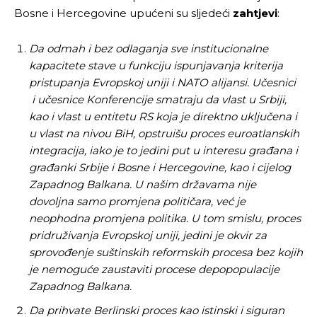
Bosne i Hercegovine upućeni su sljedeći
zahtjevi
:
Da odmah i bez odlaganja sve institucionalne
kapacitete stave u funkciju ispunjavanja kriterija
pristupanja Evropskoj uniji i NATO alijansi. Učesnici
i učesnice Konferencije smatraju da vlast u Srbiji,
kao i vlast u entitetu RS koja je direktno uključena i
u vlast na nivou BiH, opstruišu proces euroatlanskih
integracija, iako je to jedini put u interesu građana i
građanki Srbije i Bosne i Hercegovine, kao i cijelog
Zapadnog Balkana. U našim državama nije
dovoljna samo promjena političara, već je
neophodna promjena politika. U tom smislu, proces
pridruživanja Evropskoj uniji, jedini je okvir za
sprovođenje suštinskih reformskih procesa bez kojih
je nemoguće zaustaviti procese depopopulacije
Zapadnog Balkana.
Da prihvate Berlinski proces kao istinski i siguran