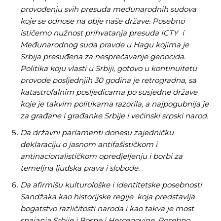
provođenju svih presuda međunarodnih sudova
koje se odnose na obje naše države. Posebno
ističemo nužnost prihvatanja presuda ICTY i
Međunarodnog suda pravde u Hagu kojima je
Srbija presuđena za nesprečavanje genocida.
Politika koju vlasti u Srbiji, gotovo u kontinuitetu
provode posljednjih 30 godina je retrogradna, sa
katastrofalnim posljedicama po susjedne države
koje je takvim politikama razorila, a najpogubnija je
za građane i građanke Srbije i većinski srpski narod.
Da državni parlamenti donesu zajedničku
deklaraciju o jasnom antifašističkom i
antinacionalističkom opredjeljenju i borbi za
temeljna ljudska prava i slobode.
Da afirmišu kulturološke i identitetske posebnosti
Sandžaka kao historijske regije koja predstavlja
bogatstvo različitosti naroda i kao takva je most
spajanja Srbije i Bosne i Hercegovine. Posebno