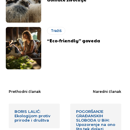
Tražiš
“Eco-friendly” goveda
Prethodni članak
Naredni članak
BORIS LALIĆ:
POGORŠANJE
Ekologijom protiv
GRAĐANSKIH
prirode i društva
SLOBODA U BiH:
Upozorenje na ono
što tek dolazi