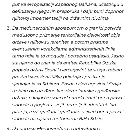
put ka evropeizaciji Zapadnog Balkana, učestvuju u
definisanju njegovih preporuka i daju puni doprinos
njihovoj impementaciji na državnim nivoima.
Da međunarodnim sporazumom o granici potvrde
međusobno priznanje teritorijalne cjelovitosti obje
Pusti priču da živi!
Pusti priču da živi!
države i njihov suverenitet, a potom pristupe
eventualnim korekcijama administrativnih linija
tamo gdje je to moguće i potrebno usaglasiti. Jasno
stavljamo do znanja da entitet Republika Srpska
Ovim putem želimo da vam se zahvalimo što ste
Ovim putem želimo da vam se zahvalimo što ste
pripada državi Bosni i Hercegovini, te stoga trebaju
odlučili da pustite Vašu priču da živi, Redakcija
odlučili da pustite Vašu priču da živi, Redakcija
prestati secesionističke prijetnje i prizivanje
Objavi.ba
Objavi.ba
sjedinjenja sa Srbijom. Bosna i Hercegovina i Srbija
trebaju biti uređene kao demokratske i građanske
države, u kojoj će svaki od naroda imati puna prava i
[wpuf_form id=”7463”]
[wpuf_form id=”7463”]
slobode u pogledu svojih temeljnih identitetskih
pitanja, a svi građani i građanke uživati puna prava i
slobode na cijelim teritorijama BiH i Srbije.
Da potpišu Memorandum o prihvatanju i