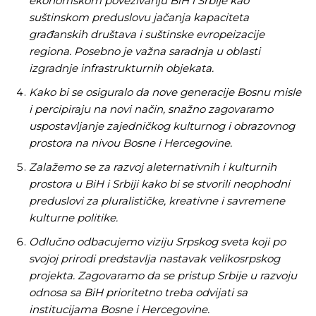
ekonomskom povezivanju BiH i Srbije kao
suštinskom preduslovu jačanja kapaciteta
građanskih društava i suštinske evropeizacije
regiona. Posebno je važna saradnja u oblasti
izgradnje infrastrukturnih objekata.
Kako bi se osiguralo da nove generacije Bosnu misle
i percipiraju na novi način, snažno zagovaramo
uspostavljanje zajedničkog kulturnog i obrazovnog
prostora na nivou Bosne i Hercegovine.
Zalažemo se za razvoj aleternativnih i kulturnih
prostora u BiH i Srbiji kako bi se stvorili neophodni
preduslovi za pluralističke, kreativne i savremene
kulturne politike.
Odlučno odbacujemo viziju Srpskog sveta koji po
svojoj prirodi predstavlja nastavak velikosrpskog
projekta. Zagovaramo da se pristup Srbije u razvoju
odnosa sa BiH prioritetno treba odvijati sa
institucijama Bosne i Hercegovine.