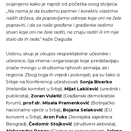
ocijenjeno kako je najniži od početka ovog stoljeća.
„
Na nama je da budemo partner i korektiv vlastima
naših država, da popravljamo odnose koje oni ne žele
popraviti, i da za naše građane i građanke radimo
stvari koje oni ne žele raditi, ne znaju raditi ili im nije
stalo da ih rade
,“ kaže Daguda.
Uistinu, skup je okupio respektabilne učesnike i
učesnice, čija imena i organizacije koje predstavljaju
znače mnogo u društvima njihovih zemalja, ali i
regiona. Zbog toga ih vrijedi i pobrojati, pa su tako iz
Srbije na Konferenciji učestvovali:
Sonja Biserko
(Helsinški komitet u Srbiji),
Mijat Lakićević
(urednik i
publicista),
Zoran Vuletić
(Građanski demokratski
forum),
prof.dr. Misala Pramenković
(Bošnjačko
nacionalno vijeće u Srbiji),
Bojana Selaković
(EU
konvent u Srbiji),
Aron Fuks
(Jevrejska zajednica
Beograd),
Čedomir Stojković
(društveni aktivista),
Aleksandar Popov
(Centar za regionalizam),
Jelena