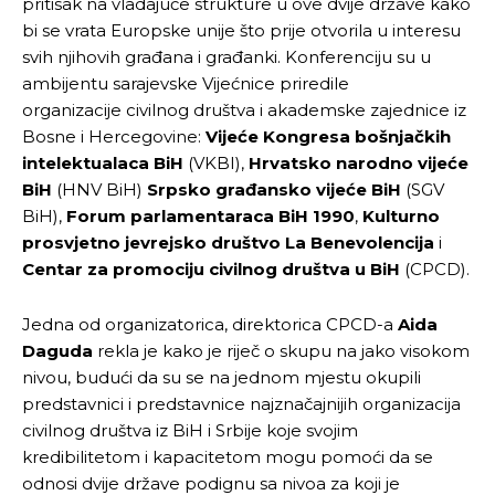
pritisak na vladajuće strukture u ove dvije države kako
bi se vrata Europske unije što prije otvorila u interesu
svih njihovih građana i građanki. Konferenciju su u
ambijentu sarajevske Vijećnice priredile
organizacije civilnog društva i akademske zajednice iz
Bosne i Hercegovine:
Vijeće Kongresa bošnjačkih
intelektualaca BiH
(VKBI),
Hrvatsko narodno vijeće
BiH
(HNV BiH)
Srpsko građansko vijeće BiH
(SGV
BiH),
Forum parlamentaraca BiH 1990
,
Kulturno
prosvjetno jevrejsko društvo La Benevolencija
i
Centar za promociju civilnog društva u BiH
(CPCD).
Jedna od organizatorica, direktorica CPCD-a
Aida
Daguda
rekla je kako je riječ o skupu na jako visokom
nivou, budući da su se na jednom mjestu okupili
predstavnici i predstavnice najznačajnijih organizacija
civilnog društva iz BiH i Srbije koje svojim
kredibilitetom i kapacitetom mogu pomoći da se
odnosi dvije države podignu sa nivoa za koji je