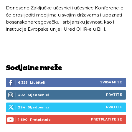
Donesene Zaključke učesnici i učesnice Konferencije
će proslijediti medijima u svojim državama i upoznati
bosanskohercegovačku i srbijansku javnost, kao i
institucije Evropske unije i Ured OHR-a u BiH.
Socijalne mreže
SVIĐA MI SE
6,325
Ljubitelji
PRATITE
402
Sljedbenici
PRATITE
294
Sljedbenici
PRETPLATITE SE
1,690
Pretplatnici