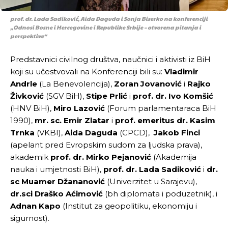
prof. dr. Lada Sadiković, Aida Daguda i Sonja Biserko na konferenciji
„Odnosi Bosne i Hercegovine i Republike Srbije – otvorena pitanja i
perspektive“
Predstavnici civilnog društva, naučnici i aktivisti iz BiH
koji su učestvovali na Konferenciji bili su:
Vladimir
Andrle
(La Benevolencija),
Zoran Jovanović
i
Rajko
Živković
(SGV BiH),
Stipe Prlić
i
prof. dr.
Ivo Komšić
(HNV BiH),
Miro Lazović
(Forum parlamentaraca BiH
1990),
mr. sc.
Emir Zlatar
i
prof. emeritus dr. Kasim
Trnka
(VKBI),
Aida Daguda
(CPCD),
Jakob Finci
(apelant pred Evropskim sudom za ljudska prava),
akademik
prof. dr. Mirko Pejanović
(Akademija
nauka i umjetnosti BiH),
prof. dr. Lada Sadiković
i
dr.
sc Muamer Džananović
(Univerzitet u Sarajevu),
dr.sci Draško Aćimović
(bh diplomata i poduzetnik), i
Adnan Kapo
(Institut za geopolitiku, ekonomiju i
sigurnost).