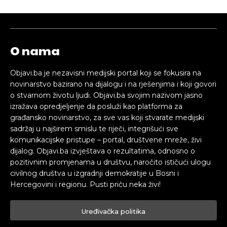
O nama
Objavi.ba je nezavisni medijski portal koji se fokusira na
novinarstvo bazirano na dijalogu i na rješenjima i koji govori
o stvarnom životu ljudi. Objavi.ba svojim nazivom jasno
izražava opredjeljenje da posluži kao platforma za
građansko novinarstvo, za sve vas koji stvarate medijski
sadržaj u najširem smislu te riječi, integrišući sve
komunikacijske pristupe – portal, društvene mreže, živi
dijalog. Objavi.ba izvještava o rezultatima, odnosno o
pozitivnim promjenama u društvu, naročito ističući ulogu
civilnog društva u izgradnji demokratije u Bosni i
Hercegovini i regionu. Pusti priču neka živi!
Uređivačka politika