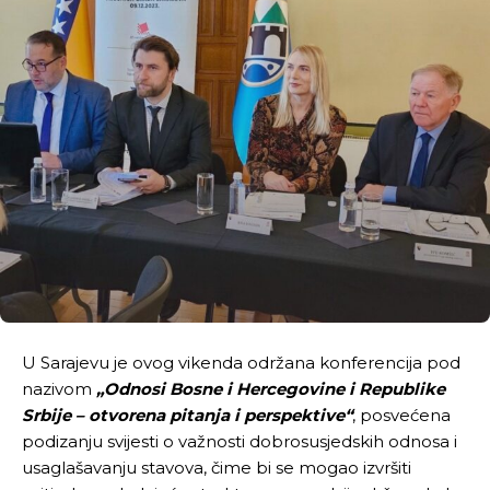
U Sarajevu je ovog vikenda održana konferencija pod
nazivom
„Odnosi Bosne i Hercegovine i Republike
Srbije – otvorena pitanja i perspektive“
, posvećena
podizanju svijesti o važnosti dobrosusjedskih odnosa i
usaglašavanju stavova, čime bi se mogao izvršiti