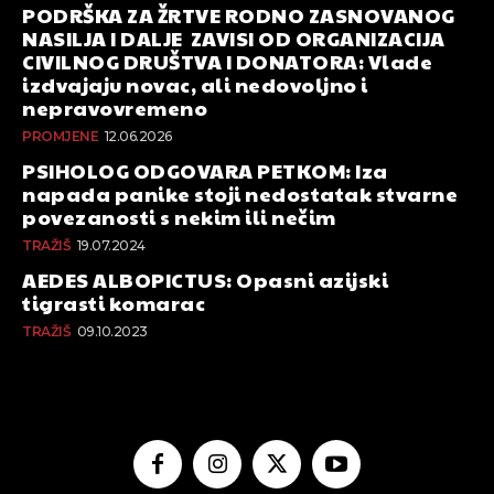
PODRŠKA ZA ŽRTVE RODNO ZASNOVANOG
NASILJA I DALJE ZAVISI OD ORGANIZACIJA
CIVILNOG DRUŠTVA I DONATORA: Vlade
izdvajaju novac, ali nedovoljno i
nepravovremeno
PROMJENE
12.06.2026
PSIHOLOG ODGOVARA PETKOM: Iza
napada panike stoji nedostatak stvarne
povezanosti s nekim ili nečim
TRAŽIŠ
19.07.2024
AEDES ALBOPICTUS: Opasni azijski
tigrasti komarac
TRAŽIŠ
09.10.2023