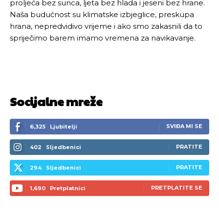
proljeća bez sunca, ljeta bez hlada i jeseni bez hrane.
Naša budućnost su klimatske izbjeglice, preskupa
hrana, nepredvidivo vrijeme i ako smo zakasnili da to
spriječimo barem imamo vremena za navikavanje.
Socijalne mreže
SVIĐA MI SE
6,325
Ljubitelji
PRATITE
402
Sljedbenici
PRATITE
294
Sljedbenici
Pusti priču da živi!
Pusti priču da živi!
PRETPLATITE SE
1,690
Pretplatnici
Ovim putem želimo da vam se zahvalimo što ste
Ovim putem želimo da vam se zahvalimo što ste