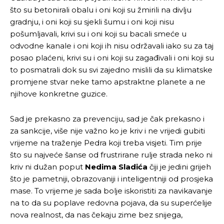
što su betonirali obalu i oni koji su žmirili na divlju
gradnju, i oni koji su sjekli šumu i oni koji nisu
pošumljavali, krivi su i oni koji su bacali smeće u
odvodne kanale i oni koji ih nisu održavali iako su za taj
posao plaćeni, krivi su i oni koji su zagađivali i oni koji su
to posmatrali dok su svi zajedno mislili da su klimatske
promjene stvar neke tamo apstraktne planete a ne
njihove konkretne guzice.
Sad je prekasno za prevenciju, sad je čak prekasno i
za sankcije, više nije važno ko je kriv i ne vrijedi gubiti
vrijeme na traženje Pedra koji treba visjeti. Tim prije
što su najveće šanse od frustrirane rulje strada neko ni
kriv ni dužan poput
Nedima Sladića
čiji je jedini grijeh
što je pametniji, obrazovaniji i inteligentniji od prosjeka
mase. To vrijeme je sada bolje iskoristiti za navikavanje
na to da su poplave redovna pojava, da su superćelije
nova realnost, da nas čekaju zime bez snijega,