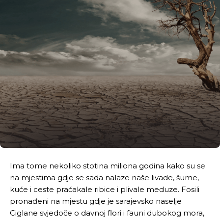
Ima tome nekoliko stotina miliona godina kako su se
na mjestima gdje se sada nalaze naše livade, šume,
kuće i ceste praćakale ribice i plivale meduze. Fosili
pronađeni na mjestu gdje je sarajevsko naselje
Ciglane svjedoče o davnoj flori i fauni dubokog mora,