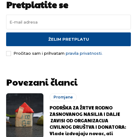
Pretplatite se
odlučili da pustite Vašu priču da živi, Redakcija
odlučili da pustite Vašu priču da živi, Redakcija
Objavi.ba
Objavi.ba
[wpuf_form id=”7463”]
[wpuf_form id=”7463”]
ŽELIM PRETPLATU
Pročitao sam i prihvatam
pravila privatnosti.
Povezani članci
Promjene
PODRŠKA ZA ŽRTVE RODNO
ZASNOVANOG NASILJA I DALJE
ZAVISI OD ORGANIZACIJA
CIVILNOG DRUŠTVA I DONATORA:
Vlade izdvajaju novac, ali