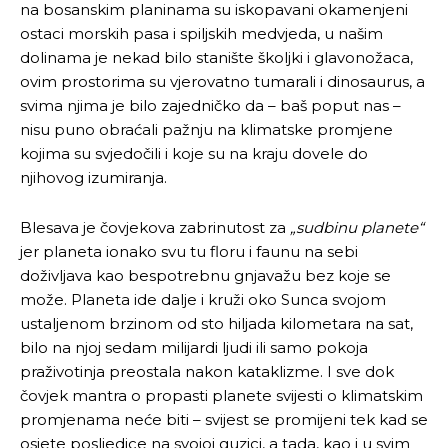
na bosanskim planinama su iskopavani okamenjeni
ostaci morskih pasa i spiljskih medvjeda, u našim
dolinama je nekad bilo stanište školjki i glavonožaca,
ovim prostorima su vjerovatno tumarali i dinosaurus, a
svima njima je bilo zajedničko da – baš poput nas –
nisu puno obraćali pažnju na klimatske promjene
kojima su svjedočili i koje su na kraju dovele do
njihovog izumiranja.
Blesava je čovjekova zabrinutost za
„sudbinu planete“
jer planeta ionako svu tu floru i faunu na sebi
doživljava kao bespotrebnu gnjavažu bez koje se
može. Planeta ide dalje i kruži oko Sunca svojom
ustaljenom brzinom od sto hiljada kilometara na sat,
bilo na njoj sedam milijardi ljudi ili samo pokoja
praživotinja preostala nakon kataklizme. I sve dok
čovjek mantra o propasti planete svijesti o klimatskim
promjenama neće biti – svijest se promijeni tek kad se
osjete posljedice na svojoj guzici, a tada, kao i u svim