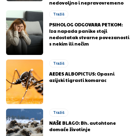
nedovoljno i nepravovremeno
Tražiš
PSIHOLOG ODGOVARA PETKOM:
Iza napada panike stoji
nedostatak stvarne povezanosti
s nekim ili nečim
Tražiš
AEDES ALBOPICTUS: Opasni
azijski tigrasti komarac
Tražiš
NAŠE BLAGO: Bh. autohtone
domaće životinje