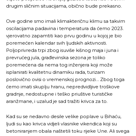
drugim sličnim situacijama, obično bude prekasno.
Ove godine smo imali klimakteričnu klimu sa takvim
oscilacijama padavina i temperatura da ćemo 2023.
vjerovatno zapamtiti kao prvu godinu u kojoj je bio
poremećen kalendar svih ljudskih aktivnosti.
Poljoprivreda trpi zbog isuviše kišnog maja i juna i
prevrućeg jula, građevinska sezona je toliko
poremećena da nema tog inženjera koji može
isplanirati kvalitetnu dinamiku rada, turizam
poslovično ovisi o vremenskoj prognozi… Zbog toga
ćemo imati skuplju hranu, nepredvidljive troškove
gradnje, nedostupne i teško priuštive turističke
aranžmane, i uzalud je sad tražiti krivca za to.
Kad su se nedavno desile velike poplave u Bihaću,
ljudi su kao krivca vidjeli vlasnike vikendica koji su
betoniranjem obala naštetili toku rijeke Une. Ali svega