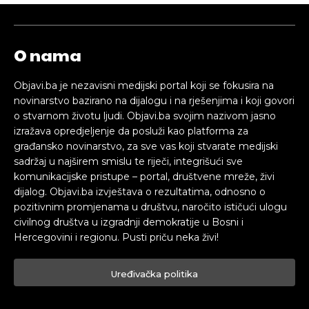
O nama
Objavi.ba je nezavisni medijski portal koji se fokusira na
novinarstvo bazirano na dijalogu i na rješenjima i koji govori
o stvarnom životu ljudi. Objavi.ba svojim nazivom jasno
izražava opredjeljenje da posluži kao platforma za
građansko novinarstvo, za sve vas koji stvarate medijski
sadržaj u najširem smislu te riječi, integrišući sve
komunikacijske pristupe – portal, društvene mreže, živi
dijalog. Objavi.ba izvještava o rezultatima, odnosno o
pozitivnim promjenama u društvu, naročito ističući ulogu
civilnog društva u izgradnji demokratije u Bosni i
Hercegovini i regionu. Pusti priču neka živi!
Uređivačka politika