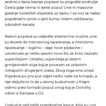
sedmicu dana kasnije poplave su pogodile područje
Čelića gdje nema ni rijeke poput Une ni masovne
gradnje turističkih objekata uz rijeku. I za ovo se našao
pojedinačni uzrok u sječi šuma i lošem održavanju
odvodnih kanala.
Nakon poplava su uslijedile ekstremne vrućine, one
su dovele do intenzivnog isparavanja, a intenzivno
isparavanje – logično – daje nove padavine i
uzrokovalo je nešto sasvim novo što se brzo nazvalo
superćelijom
. Ukratko, superćelija je sistem
grmljavinskih oluja koji je povezan sa uzlaznim
rotirajućim strujanjem zraka. Zbog toga smo iznad
Prijedora po prvi put vidjeli nešto nalik na tornado, a
nije isključeno ni da u skoroj budućnosti u Krajini
vidimo pravi tornado poput onog koji je Dorothy
odnio iz Kansasa u Oz.
Uzalud je sad tražiti pojedinačne krivce. Krivi su i oni