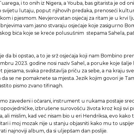
rega, i to onih iz Nigera, a Youba, bas gitarista je od onih
svijetu lutaju, poput njihovih predaka, prenoseći kultu
om i pjesmom. Nevjerovatan osjećaj za ritam je u krvi lj
ubnjevima vam jasno stvaraju osjećaje koje zasigurno Bo
judskog bića koje se kreće polusušnim stepama Sahela, pa
je da bi opstao, a to je srž osjećaja koji nam Bombino pren
embru 2023. godine nosi naziv Sahel, a poruke koje šalje
 pjesama, svaka predstavlja priču za sebe, a na kraju sv
 a da se ne pomaknete sa mjesta. Jezik kojim govori je Ta
lastito pismo zvano tifinagh.
smo zavedeni i očarani, instrument u rukama postaje sre
o propovjedničke, izbrušene surovošću života kroz koji svi 
ali mislim, kad već nisam bio u eri Hendriksa, evo kako t
itari i moj mozak nije u stanju objasniti kako mu to uspije
ati najnoviji album, da si uljepšam dan poslije.