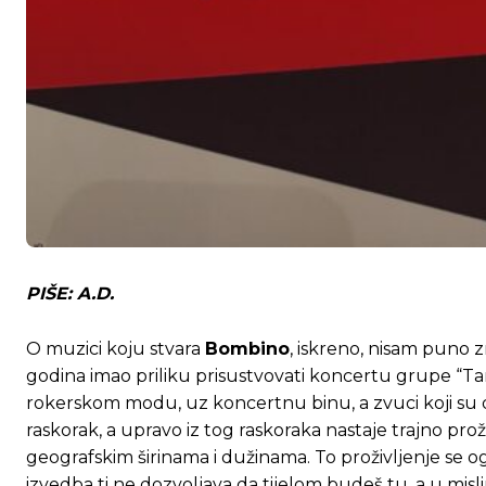
PIŠE: A.D.
O muzici koju stvara
Bombino
, iskreno, nisam puno z
godina imao priliku prisustvovati koncertu grupe “T
rokerskom modu, uz koncertnu binu, a zvuci koji su dopi
raskorak, a upravo iz tog raskoraka nastaje trajno prož
geografskim širinama i dužinama. To proživljenje se og
izvedba ti ne dozvoljava da tijelom budeš tu, a u mis