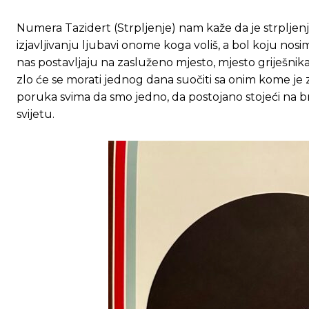
Numera Tazidert (Strpljenje) nam kaže da je strpljenje 
izjavljivanju ljubavi onome koga voliš, a bol koju nos
nas postavljaju na zasluženo mjesto, mjesto griješnika koj
zlo će se morati jednog dana suočiti sa onim kome je zlo
poruka svima da smo jedno, da postojano stojeći na b
svijetu.