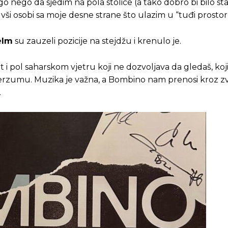
go nego da sjedim na pola stolice (a tako dobro bi bilo staja
ši osobi sa moje desne strane što ulazim u “tuđi prostor
elm
su zauzeli pozicije na stejdžu i krenulo je.
i pol saharskom vjetru koji ne dozvoljava da gledaš, koji 
niverzumu. Muzika je važna, a Bombino nam prenosi kroz z
.
Pusti priču da živi!
Pusti priču da živi!
ste odlučili da pustite Vašu priču da živi, Redakcija Objavi
ste odlučili da pustite Vašu priču da živi, Redakcija Objavi