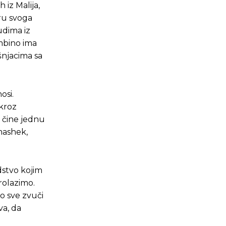
 iz Malija,
ru svoga
udima iz
mbino ima
šnjacima sa
osi.
 kroz
e čine jednu
mashek,
dstvo kojim
prolazimo.
o sve zvuči
va, da