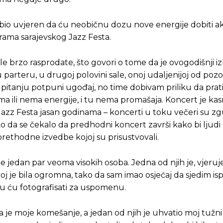
io uvjeren da ću neobičnu dozu nove energije dobiti a
ama sarajevskog Jazz Festa.
le brzo rasprodate, što govori o tome da je ovogodišnji iz
arteru, u drugoj polovini sale, onoj udaljenijoj od pozo
e u pitanju potpuni ugođaj, no time dobivam priliku da pra
ma ili nema energije, i tu nema promašaja. Koncert je kas
azz Festa jasan godinama – koncerti u toku večeri su zg
 da se čekalo da predhodni koncert završi kako bi ljudi m
prethodne izvedbe kojoj su prisustvovali.
e jedan par veoma visokih osoba. Jedna od njih je, vjeruj
joj je bila ogromna, tako da sam imao osjećaj da sjedim i
oju ću fotografisati za uspomenu.
ila je moje komešanje, a jedan od njih je uhvatio moj tužni