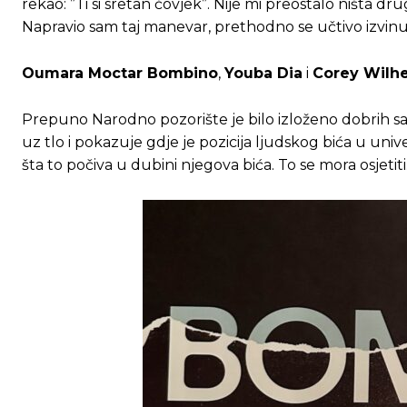
rekao: ”Ti si sretan čovjek”. Nije mi preostalo ništa dru
Napravio sam taj manevar, prethodno se učtivo izvinuv
Oumara Moctar Bombino
,
Youba Dia
i
Corey Wilh
Prepuno Narodno pozorište je bilo izloženo dobrih sat 
uz tlo i pokazuje gdje je pozicija ljudskog bića u u
šta to počiva u dubini njegova bića. To se mora osjetiti
Ovim putem želimo da vam se zahvalimo što 
Ovim putem želimo da vam se zahvalimo što 