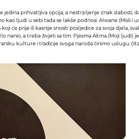
jedina prihvatljiva opcija, a nestrpljenje znak slabosti, d
imo kao ljudi u sebi tada se lakše podnosi. Alwane (Misli i
i će prije ili kasnije snositi posljedice za svoja djela, sva
 nanio, a treba živjeti sa tim. Pjesma Aitma (Moji ljudi) je
raniku kulture i tradicije svoga naroda činimo uslugu či