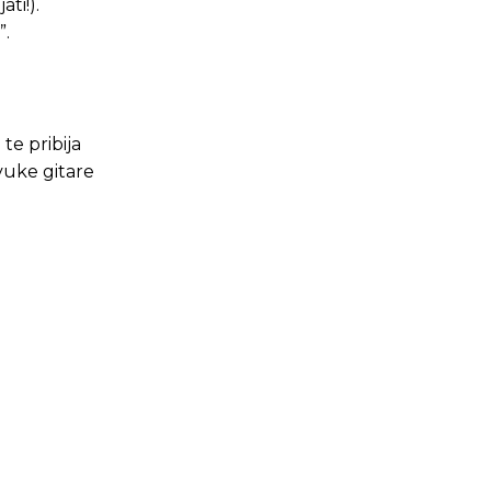
ti!).
”.
te pribija
vuke gitare
.ba
.ba