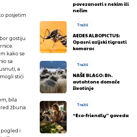
povezanosti s nekim ili
nečim
ko posjetim
Tražiš
AEDES ALBOPICTUS:
bor gostiju
Opasni azijski tigrasti
rnice.
komarac
tim kako se
nio sa
Tražiš
usnuti, a
NAŠE BLAGO: Bh.
ogli stići
autohtone domaće
životinje
em, bila
Tražiš
spred žbuna
“Eco-friendly” goveda
 pogled i