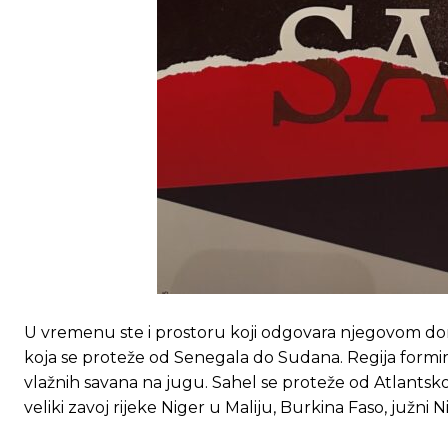
[wpuf_form id=”7463”]
[wpuf_form id=”7463”]
U vremenu ste i prostoru koji odgovara njegovom dom
koja se proteže od Senegala do Sudana. Regija formir
vlažnih savana na jugu. Sahel se proteže od Atlantsk
veliki zavoj rijeke Niger u Maliju, Burkina Faso, južni N