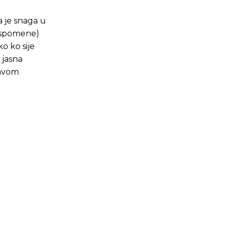
a je snaga u
 uspomene)
ko ko sije
 jasna
tavom