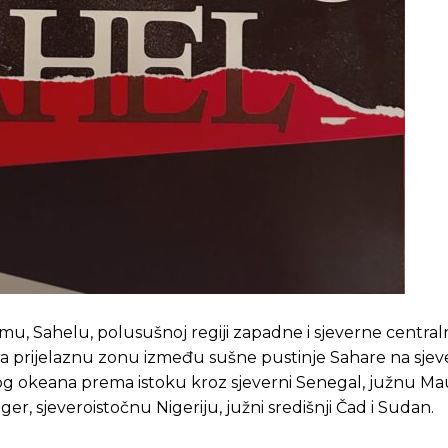
u, Sahelu, polusušnoj regiji zapadne i sjeverne central
a prijelaznu zonu između sušne pustinje Sahare na sjeve
og okeana prema istoku kroz sjeverni Senegal, južnu Mau
iger, sjeveroistočnu Nigeriju, južni središnji Čad i Sudan.