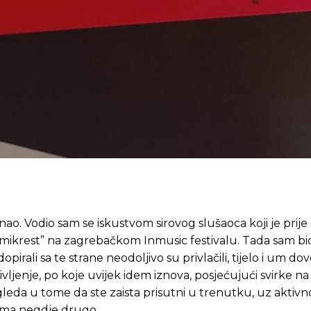
nao. Vodio sam se iskustvom sirovog slušaoca koji je prije
amikrest” na zagrebačkom Inmusic festivalu. Tada sam bi
rali sa te strane neodoljivo su privlačili, tijelo i um dov
ivljenje, po koje uvijek idem iznova, posjećujući svirke n
leda u tome da ste zaista prisutni u trenutku, uz aktivno
lima negdje drugo.