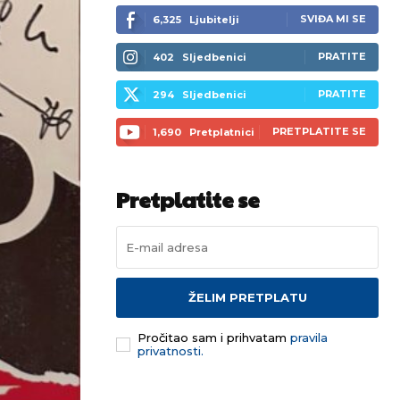
SVIĐA MI SE
6,325
Ljubitelji
PRATITE
402
Sljedbenici
PRATITE
294
Sljedbenici
PRETPLATITE SE
1,690
Pretplatnici
Pretplatite se
ŽELIM PRETPLATU
Pročitao sam i prihvatam
pravila
privatnosti.