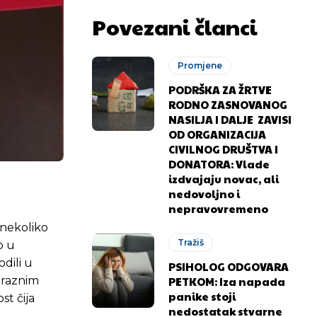
Povezani članci
Promjene
PODRŠKA ZA ŽRTVE
RODNO ZASNOVANOG
NASILJA I DALJE ZAVISI
OD ORGANIZACIJA
CIVILNOG DRUŠTVA I
DONATORA: Vlade
izdvajaju novac, ali
nedovoljno i
nepravovremeno
 nekoliko
Tražiš
o u
odili u
PSIHOLOG ODGOVARA
PETKOM: Iza napada
a raznim
panike stoji
st čija
nedostatak stvarne