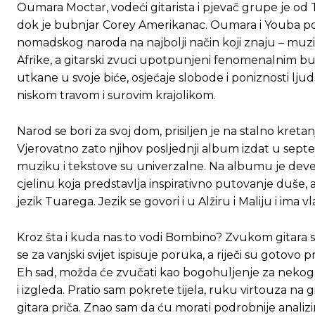
Oumara Moctar, vodeći gitarista i pjevač grupe je od Tua
dok je bubnjar Corey Amerikanac. Oumara i Youba po 
nomadskog naroda na najbolji način koji znaju – muzik
Afrike, a gitarski zvuci upotpunjeni fenomenalnim b
utkane u svoje biće, osjećaje slobode i poniznosti l
niskom travom i surovim krajolikom.
Narod se bori za svoj dom, prisiljen je na stalno kretan
Vjerovatno zato njihov posljednji album izdat u sept
muziku i tekstove su univerzalne. Na albumu je devet
cjelinu koja predstavlja inspirativno putovanje duše,
jezik Tuarega. Jezik se govori i u Alžiru i Maliju i ima v
Kroz šta i kuda nas to vodi Bombino? Zvukom gitara 
se za vanjski svijet ispisuje poruka, a riječi su gotov
Eh sad, možda će zvučati kao bogohuljenje za nekoga, 
i izgleda. Pratio sam pokrete tijela, ruku virtouza na g
gitara priča. Znao sam da ću morati podrobnije analizir