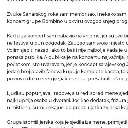
Zvuke Saharskog roka sam memorisao, i nekako sam b
koncert grupe Bombino u okviru ovogodišnjeg progr
Kartu za koncert sam nabavio na vrijeme, jer su sve bi
na festivalu pun pogodak. Zauzeo sam svoje mjesto u p
Volim sjediti nazad, iako to baš i nije najbolje kada j
ponaša publika. A publika je na koncertu najvažnija, i
početkom, što uvažavam, jer je koncept sarajevskog J
jedan broj pravih fanova kupuje komplete karata, tako
po novu dozu energije, iako se nisu presabrali još od 
Ljudi su popunjavali redove, a u red ispred mene sjed
najkrupnija osoba u dvorani. Još kao dodatak, frizura 
u mističnoj šumi, čekajući da prođe rijetka zvjerka k
Grupa istomišljenika koja je sjedila iza mene, primijet