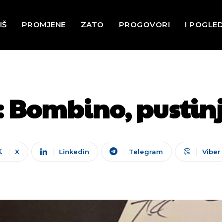
IŠ
PROMJENE
ZATO
PROGOVORI
I POGLE
: Bombino, pustinj
X
Linkedin
Telegram
Viber