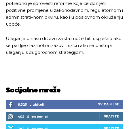
potrebno je sprovesti reforme koje će donijeti
pozitivne promjene u zakonodavnom, regulatornom i
administrativnom okviru, kao i u poslovnom okruženju
uopće.
Ulaganje u našu državu zaista može biti uspješno ako
se pažljivo razmotre izazovi i rizici i ako se pristupi
ulaganju s dugoročnom strategijom.
Socijalne mreže
SVIĐA MI SE
6,325
Ljubitelji
PRATITE
402
Sljedbenici
PRATITE
294
Sljedbenici