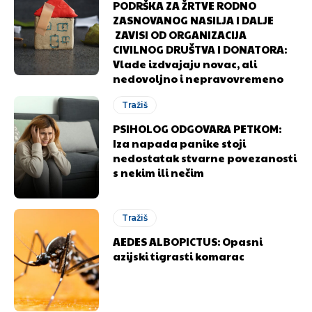
PODRŠKA ZA ŽRTVE RODNO
ZASNOVANOG NASILJA I DALJE
ZAVISI OD ORGANIZACIJA
Ovim putem želimo da vam se zahvalimo što ste
Ovim putem želimo da vam se zahvalimo što ste
CIVILNOG DRUŠTVA I DONATORA:
odlučili da pustite Vašu priču da živi, Redakcija
odlučili da pustite Vašu priču da živi, Redakcija
Vlade izdvajaju novac, ali
Objavi.ba
Objavi.ba
nedovoljno i nepravovremeno
Tražiš
PSIHOLOG ODGOVARA PETKOM:
[wpuf_form id=”7463”]
[wpuf_form id=”7463”]
Iza napada panike stoji
nedostatak stvarne povezanosti
s nekim ili nečim
Tražiš
AEDES ALBOPICTUS: Opasni
azijski tigrasti komarac