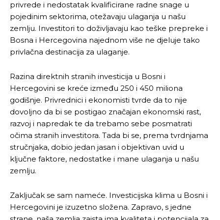
privrede i nedostatak kvalificirane radne snage u
pojedinim sektorima, otežavaju ulaganja u našu
zemlju. Investitori to doživljavaju kao teške prepreke i
Bosna i Hercegovina najednom više ne djeluje tako
privlačna destinacija za ulaganje.
Razina direktnih stranih investicija u Bosni i
Hercegovini se kreće između 250 i 450 miliona
godišnje. Privrednici i ekonomisti tvrde da to nije
dovoljno da bi se postigao značajan ekonomski rast,
razvoj i napredak te da trebamo sebe posmatrati
očima stranih investitora. Tada bi se, prema tvrdnjama
stručnjaka, dobio jedan jasan i objektivan uvid u
ključne faktore, nedostatke i mane ulaganja u našu
zemlju.
Zaključak se sam nameće. Investicijska klima u Bosni i
Hercegovini je izuzetno složena. Zapravo, s jedne
strane, naša zemlja zaista ima kvaliteta i potencijala za