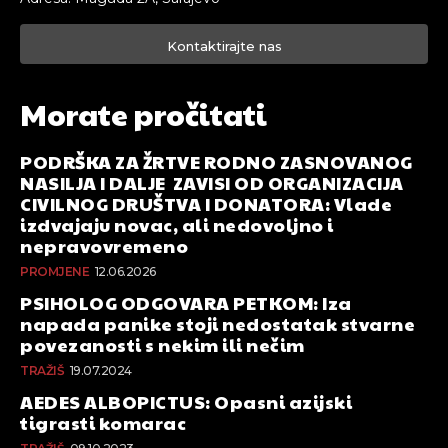
Kontaktirajte nas
Morate pročitati
PODRŠKA ZA ŽRTVE RODNO ZASNOVANOG
NASILJA I DALJE ZAVISI OD ORGANIZACIJA
CIVILNOG DRUŠTVA I DONATORA: Vlade
izdvajaju novac, ali nedovoljno i
nepravovremeno
PROMJENE
12.06.2026
PSIHOLOG ODGOVARA PETKOM: Iza
napada panike stoji nedostatak stvarne
povezanosti s nekim ili nečim
TRAŽIŠ
19.07.2024
AEDES ALBOPICTUS: Opasni azijski
tigrasti komarac