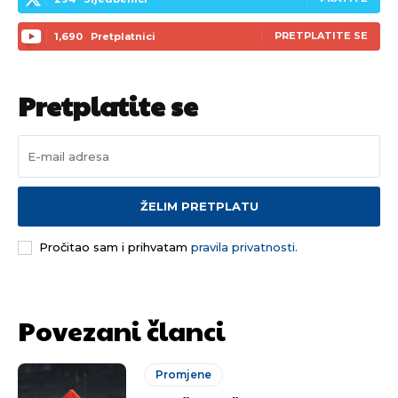
PRETPLATITE SE
1,690
Pretplatnici
Pretplatite se
ŽELIM PRETPLATU
Pročitao sam i prihvatam
pravila privatnosti.
Povezani članci
Pusti priču da živi!
Pusti priču da živi!
Promjene