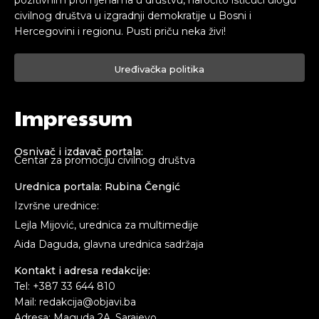
pozitivnim promjenama u društvu, naročito ističući ulogu
civilnog društva u izgradnji demokratije u Bosni i
Hercegovini i regionu. Pusti priču neka živi!
Uređivačka politika
Impressum
Osnivač i izdavač portala:
Centar za promociju civilnog društva
Urednica portala: Rubina Čengić
Izvršne urednice:
Lejla Mijović, urednica za multimedije
Aida Daguda, glavna urednica sadržaja
Kontakt i adresa redakcije:
Tel: +387 33 644 810
Mail: redakcija@objavi.ba
Adresa: Maguda 2A, Sarajevo