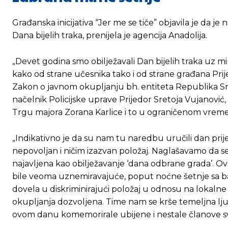
Građanska inicijativa “Jer me se tiče” objavila je da 
Dana bijelih traka, prenijela je agencija Anadolija.
„Devet godina smo obilježavali Dan bijelih traka uz 
kako od strane učesnika tako i od strane građana Prije
Ovim putem želimo da vam se zahvalimo što 
Ovim putem želimo da vam se zahvalimo što 
Zakon o javnom okupljanju bh. entiteta Republika Srp
načelnik Policijske uprave Prijedor Sretoja Vujanović
Trgu majora Zorana Karlice i to u ograničenom vremenu 
[wpuf_form id=”7463”]
[wpuf_form id=”7463”]
„Indikativno je da su nam tu naredbu uručili dan prije
nepovoljan i ničim izazvan položaj. Naglašavamo da s
najavljena kao obilježavanje ‘dana odbrane grada’. O
bile veoma uznemiravajuće, poput noćne šetnje sa ba
dovela u diskriminirajući položaj u odnosu na lokalne 
okupljanja dozvoljena. Time nam se krše temeljna lj
ovom danu komemorirale ubijene i nestale članove sv