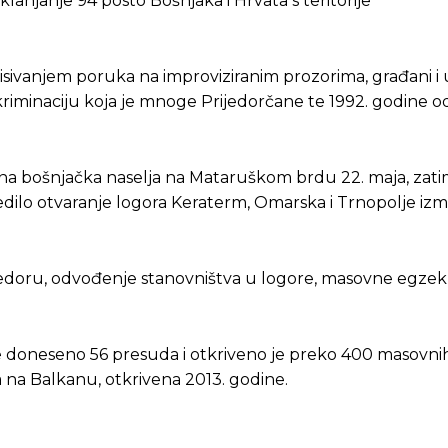
o uklanjanje 94 posto Bošnjaka i Hrvata s teritorije
pisivanjem poruka na improviziranim prozorima, građani i
riminaciju koja je mnoge Prijedorčane te 1992. godine o
 na bošnjačka naselja na Mataruškom brdu 22. maja, zati
jedilo otvaranje logora Keraterm, Omarska i Trnopolje izm
ijedoru, odvođenje stanovništva u logore, masovne egzeku
 je doneseno 56 presuda i otkriveno je preko 400 masovni
 na Balkanu, otkrivena 2013. godine.