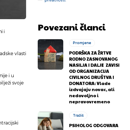
Povezani članci
i i
Promjene
PODRŠKA ZA ŽRTVE
adske vlasti
RODNO ZASNOVANOG
NASILJA I DALJE ZAVISI
OD ORGANIZACIJA
ije i u
CIVILNOG DRUŠTVA I
DONATORA: Vlade
ježi svoje
izdvajaju novac, ali
nedovoljno i
nepravovremeno
Tražiš
racijski
PSIHOLOG ODGOVARA