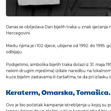
Danas se obilježava Dan bijelih traka u znak sjećanja n
Hercegovini.
Među njima je i 102 djece, ubijene od 1992. do 1995. go
odbijaju.
Podsjetimo, simbolika bijelih traka dolazi iz 31. maja 1
nekim drugim mjestima) izdale naredbu na lokalnom r
kuće bijelim zastavama ili čaršafima, te da pri izlasku 
Keraterm, Omarska, Tomašic
Ovo je bio početak kampanje istrebljenja u kojoj su p