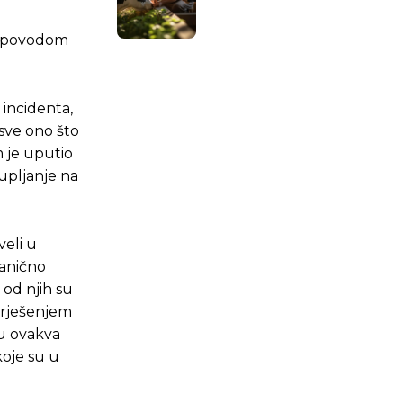
ju povodom
 incidenta,
 sve ono što
.ba
.ba
m je uputio
upljanje na
veli u
vanično
 od njih su
 rješenjem
su ovakva
koje su u