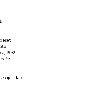
bi
 deset
čite
maj 1992.
označe
e cijeli dan