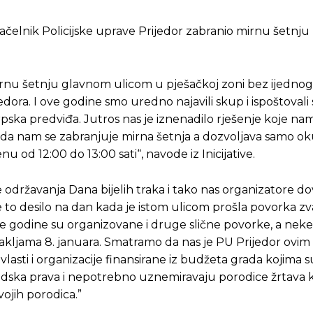
je načelnik Policijske uprave Prijedor zabranio mirnu šetn
Pusti priču da živi!
Pusti priču da živi!
mirnu šetnju glavnom ulicom u pješačkoj zoni bez ijednog
dora. I ove godine smo uredno najavili skup i ispoštovali
ste odlučili da pustite Vašu priču da živi, Redakcija Objavi
ste odlučili da pustite Vašu priču da živi, Redakcija Objavi
ska predviđa. Jutros nas je iznenadilo rješenje koje na
, da nam se zabranjuje mirna šetnja a dozvoljava samo ok
od 12:00 do 13:00 sati“, navode iz Inicijative.
 održavanja Dana bijelih traka i tako nas organizatore do
e to desilo na dan kada je istom ulicom prošla povorka z
ve godine su organizovane i druge slične povorke, a neke
kljama 8. januara. Smatramo da nas je PU Prijedor ovim
vlasti i organizacije finansirane iz budžeta grada kojima 
udska prava i nepotrebno uznemiravaju porodice žrtava 
ojih porodica.”