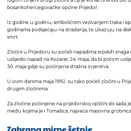
logori i činjeni drugi zločini, a čiji je konačni ishod bi
bosankohercegovačke općine Prijedor.
Iz godine u godinu, simboličnim vezivanjem traka i is
godinama podsjećaju na stradanja, te ukazuju na disk
smrt.
Zločini u Prijedoru su počeli napadima srpskih snaga
uslijedio napad na Kozarac 24. maja, da bi potom usli
30. maja gdje su počinjena strašna zvjerstva.
U ovim danima maja 1992. su tako počeli zločini u Pr
drugim zločinima.
Za zločine počinjene na prijedorskoj opštini do sada
među kojima je i Tomašica, najveća masovna grobnica
Zabrana mirne šetnje