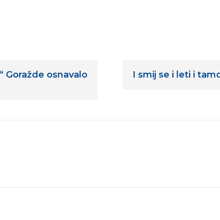
e“ Goražde osnavalo
I smij se i leti i ta