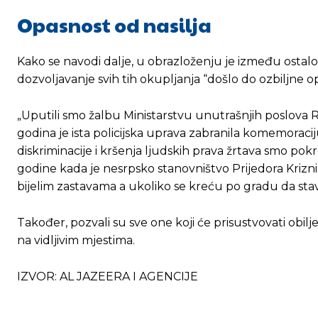
Opasnost od nasilja
Kako se navodi dalje, u obrazloženju je između ostalog
dozvoljavanje svih tih okupljanja “došlo do ozbiljne op
„Uputili smo žalbu Ministarstvu unutrašnjih poslova RS
godina je ista policijska uprava zabranila komemoracij
diskriminacije i kršenja ljudskih prava žrtava smo pokr
godine kada je nesrpsko stanovništvo Prijedora Krizni
bijelim zastavama a ukoliko se kreću po gradu da stave
Također, pozvali su sve one koji će prisustvovati obilj
na vidljivim mjestima.
IZVOR: AL JAZEERA I AGENCIJE