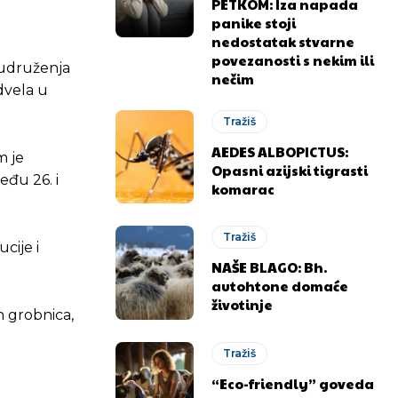
PETKOM: Iza napada
panike stoji
nedostatak stvarne
povezanosti s nekim ili
 udruženja
nečim
dvela u
Tražiš
AEDES ALBOPICTUS:
m je
Opasni azijski tigrasti
eđu 26. i
komarac
Tražiš
cije i
NAŠE BLAGO: Bh.
autohtone domaće
životinje
h grobnica,
Tražiš
“Eco-friendly” goveda