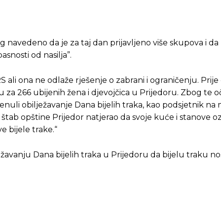
 navedeno da je za taj dan prijavljeno više skupova i da 
asnosti od nasilja”.
 ali ona ne odlaže rješenje o zabrani i ograničenju. Prije
u za 266 ubijenih žena i djevojčica u Prijedoru. Zbog te o
enuli obilježavanje Dana bijelih traka, kao podsjetnik na 
 štab opštine Prijedor natjerao da svoje kuće i stanove 
 bijele trake.“
ežavanju Dana bijelih traka u Prijedoru da bijelu traku nos