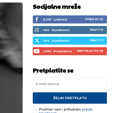
Socijalne mreže
SVIĐA MI SE
6,325
Ljubitelji
PRATITE
402
Sljedbenici
PRATITE
294
Sljedbenici
PRETPLATITE SE
1,690
Pretplatnici
Pretplatite se
ŽELIM PRETPLATU
Pročitao sam i prihvatam
pravila
privatnosti.