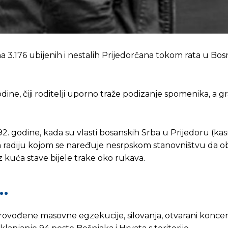
a 3.176 ubijenih i nestalih Prijedorčana tokom rata u Bosn
dine, čiji roditelji uporno traže podizanje spomenika, a gr
992. godine, kada su vlasti bosanskih Srba u Prijedoru (kasn
adiju kojom se naređuje nesrpskom stanovništvu da obil
iz kuća stave bijele trake oko rukava.
a…
rovođene masovne egzekucije, silovanja, otvarani koncent