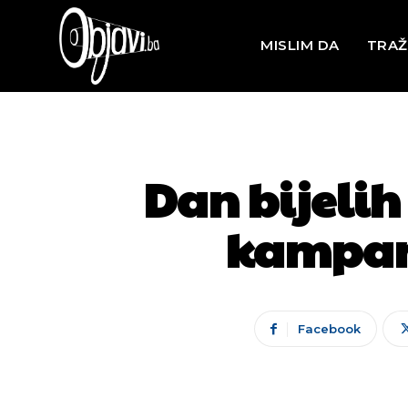
MISLIM DA
TRAŽ
Dan bijelih
kampanj
Facebook