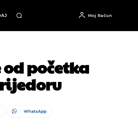
DAJ
Moj Račun
e od početka
rijedoru
WhatsApp