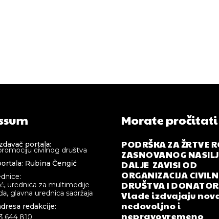
ssum
Morate pročitati
PODRŠKA ZA ŽRTVE 
izdavač portala:
promociju civilnog društva
ZASNOVANOG NASILJA
DALJE ZAVISI OD
ortala: Rubina Čengić
ORGANIZACIJA CIVIL
ednice:
DRUŠTVA I DONATOR
ić, urednica za multimedije
a, glavna urednica sadržaja
Vlade izdvajaju nova
nedovoljno i
adresa redakcije:
nepravovremeno
33 644 810