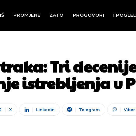
IŠ
PROMJENE
ZATO
PROGOVORI
I POGLE
 traka: Tri decenij
e istrebljenja u P
X
Linkedin
Telegram
Viber