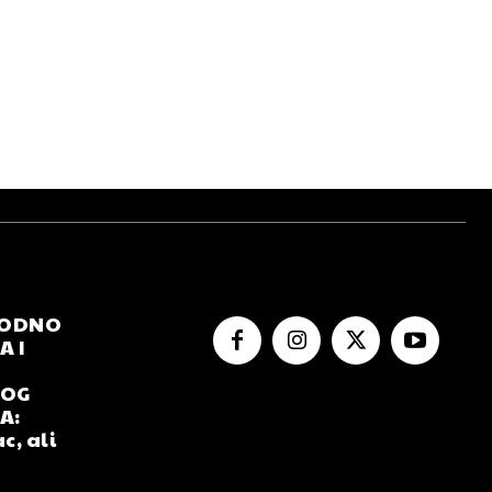
RODNO
 I
NOG
A:
c, ali