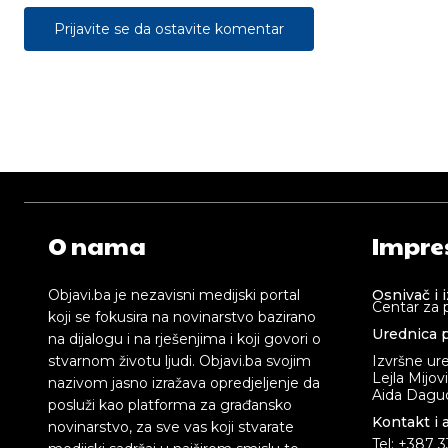
Prijavite se da ostavite komentar
O nama
Impre
Objavi.ba je nezavisni medijski portal
Osnivač i 
Centar za 
koji se fokusira na novinarstvo bazirano
Urednica p
na dijalogu i na rješenjima i koji govori o
stvarnom životu ljudi. Objavi.ba svojim
Izvršne ur
Lejla Mijov
nazivom jasno izražava opredjeljenje da
Aida Dagud
posluži kao platforma za građansko
Kontakt i 
novinarstvo, za sve vas koji stvarate
Tel: +387 