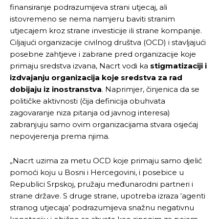
finansiranje podrazumijeva strani utjecaj, ali
istovremeno se nema namjeru baviti stranim
utjecajem kroz strane investicije ili strane kompanije.
Ciljajući organizacije civilnog društva (OCD) i stavljajući
posebne zahtjeve i zabrane pred organizacije koje
primaju sredstva izvana, Nacrt vodi ka
stigmatizaciji i
izdvajanju organizacija koje sredstva za rad
dobijaju iz inostranstva
. Naprimjer, činjenica da se
političke aktivnosti (čija definicija obuhvata
zagovaranje niza pitanja od javnog interesa)
zabranjuju samo ovim organizacijama stvara osjećaj
nepovjerenja prema njima.
„Nacrt uzima za metu OCD koje primaju samo djelić
pomoći koju u Bosni i Hercegovini, i posebice u
Republici Srpskoj, pružaju međunarodni partneri i
strane države. S druge strane, upotreba izraza ‘agenti
stranog utjecaja’ podrazumijeva snažnu negativnu