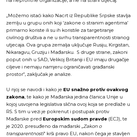
na neprofitne organizacije, a ne na strani utjecaj.
„Možemo istaći kako Nacrt iz Republike Srpske stavlja
zemlju u grupu onih koji ‘zakone o stranim agentima’
primarno koriste ili su ih koristile za targetiranje
civilnog društva a ne u svrhu transparentnosti stranog
utjecaja. Ova grupa zemalja uključuje Rusiju, Kirgistan,
Nikaragvu, Gruziju i Mađarsku. S druge strane, zakoni
poput onih u SAD, Velikoj Britaniji i EU imaju drugačije
ciljeve i nemaju namjeru ograničavati građanski
prostor“, zaključak je analize.
U njoj se navodi i kako je
EU snažno protiv ovakvog
zakona
, te kako je Mađarska jedina članica Unije u
kojoj usvojena legislativa slična ovoj koja se predlaže u
RS. S tim u vezi je pokrenut i postupak protiv
Mađarske pred
Europskim sudom pravde
(ECJ), te
je 2020. presuđeno da mađarski „
Zakon o
transparentnosti
“ krši pravo EU, nakon čega je stavljen