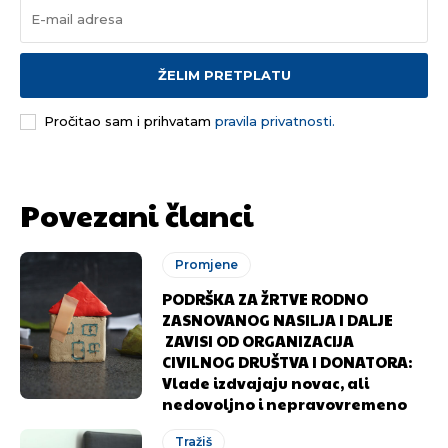
ŽELIM PRETPLATU
Pročitao sam i prihvatam
pravila privatnosti.
Povezani članci
Promjene
PODRŠKA ZA ŽRTVE RODNO
ZASNOVANOG NASILJA I DALJE
ZAVISI OD ORGANIZACIJA
CIVILNOG DRUŠTVA I DONATORA:
Vlade izdvajaju novac, ali
nedovoljno i nepravovremeno
Tražiš