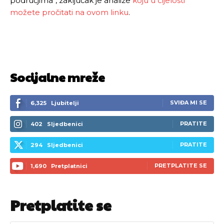
područjima“, zaključak je analize
koju u cijelosti
možete pročitati na ovom linku
.
Socijalne mreže
SVIĐA MI SE
6,325
Ljubitelji
PRATITE
402
Sljedbenici
PRATITE
294
Sljedbenici
PRETPLATITE SE
1,690
Pretplatnici
Pretplatite se