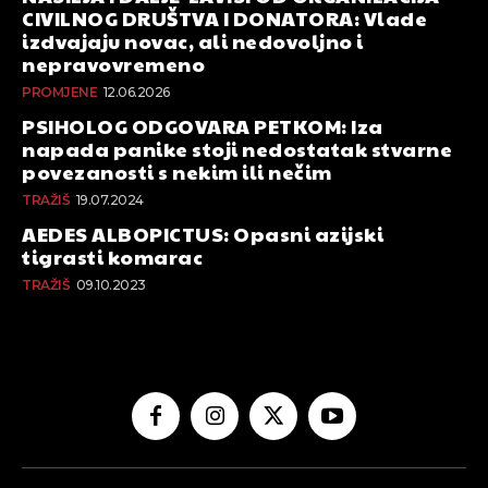
CIVILNOG DRUŠTVA I DONATORA: Vlade
izdvajaju novac, ali nedovoljno i
nepravovremeno
PROMJENE
12.06.2026
PSIHOLOG ODGOVARA PETKOM: Iza
napada panike stoji nedostatak stvarne
povezanosti s nekim ili nečim
TRAŽIŠ
19.07.2024
AEDES ALBOPICTUS: Opasni azijski
tigrasti komarac
TRAŽIŠ
09.10.2023