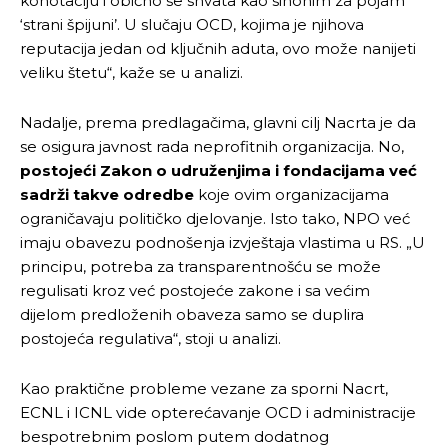
konotaciju i obično se shvata kao sinonim za pojam
‘strani špijuni’. U slučaju OCD, kojima je njihova
reputacija jedan od ključnih aduta, ovo može nanijeti
veliku štetu“, kaže se u analizi.
Nadalje, prema predlagačima, glavni cilj Nacrta je da
se osigura javnost rada neprofitnih organizacija. No,
postojeći Zakon o udruženjima i fondacijama već
sadrži takve odredbe
koje ovim organizacijama
ograničavaju političko djelovanje. Isto tako, NPO već
imaju obavezu podnošenja izvještaja vlastima u RS. „U
principu, potreba za transparentnošću se može
regulisati kroz već postojeće zakone i sa većim
dijelom predloženih obaveza samo se duplira
postojeća regulativa“, stoji u analizi.
Kao praktične probleme vezane za sporni Nacrt,
ECNL i ICNL vide opterećavanje OCD i administracije
bespotrebnim poslom putem dodatnog