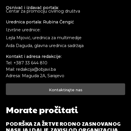
Osnivač i izdavač portala:
Centar za promociju civilnog društva
Urednica portala: Rubina Čengić
Izvršne urednice:
Lejla Mijović, urednica za multimedije
Aida Daguda, glavna urednica sadržaja
Kontakt i adresa redakcije:
Tel: +387 33 644 810
Mail: redakcija@objavi.ba
Adresa: Maguda 2A, Sarajevo
Kontaktirajte nas
Morate pročitati
PODRŠKA ZA ŽRTVE RODNO ZASNOVANOG
NASILJA I DALJE ZAVISI OD ORGANIZACIJA