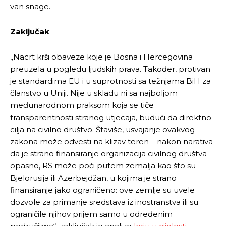
van snage.
Zaključak
Pusti priču da živi!
Pusti priču da živi!
„Nacrt krši obaveze koje je Bosna i Hercegovina
preuzela u pogledu ljudskih prava. Također, protivan
je standardima EU i u suprotnosti sa težnjama BiH za
članstvo u Uniji. Nije u skladu ni sa najboljom
Ovim putem želimo da vam se zahvalimo što ste
Ovim putem želimo da vam se zahvalimo što ste
međunarodnom praksom koja se tiče
odlučili da pustite Vašu priču da živi, Redakcija
odlučili da pustite Vašu priču da živi, Redakcija
transparentnosti stranog utjecaja, budući da direktno
Objavi.ba
Objavi.ba
cilja na civilno društvo. Štaviše, usvajanje ovakvog
zakona može odvesti na klizav teren – nakon narativa
da je strano finansiranje organizacija civilnog društva
[wpuf_form id=”7463”]
[wpuf_form id=”7463”]
opasno, RS može poći putem zemalja kao što su
Bjelorusija ili Azerbejdžan, u kojima je strano
finansiranje jako ograničeno: ove zemlje su uvele
dozvole za primanje sredstava iz inostranstva ili su
ograničile njihov prijem samo u određenim