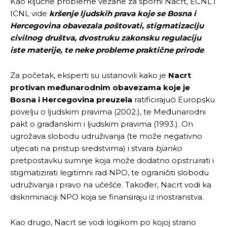
Kao ključne probleme vezane za sporni Nacrt, ECNL i
ICNL vide
kršenje ljudskih prava koje se Bosna i
Hercegovina obavezala poštovati, stigmatizaciju
civilnog društva, dvostruku zakonsku regulaciju
iste materije, te neke probleme praktične prirode
.
Za početak, eksperti su ustanovili kako je
Nacrt
protivan međunarodnim obavezama koje je
Bosna i Hercegovina preuzela
ratificirajući Europsku
povelju o ljudskim pravima (2002.), te Međunarodni
pakt o građanskim i ljudskim pravima (1993.). On
ugrožava slobodu udruživanja (te može negativno
utjecati na pristup sredstvima) i stvara
bjanko
pretpostavku sumnje koja može dodatno opstruirati i
stigmatizirati legitimni rad NPO, te ograničiti slobodu
udruživanja i pravo na učešće. Također, Nacrt vodi ka
diskriminaciji NPO koja se finansiraju iz inostranstva.
Kao drugo, Nacrt se vodi logikom po kojoj strano