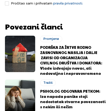
Pročitao sam i prihvatam
pravila privatnosti.
[wpuf_form id=”7463”]
[wpuf_form id=”7463”]
Povezani članci
Promjene
PODRŠKA ZA ŽRTVE RODNO
ZASNOVANOG NASILJA I DALJE
ZAVISI OD ORGANIZACIJA
CIVILNOG DRUŠTVA I DONATORA:
Vlade izdvajaju novac, ali
nedovoljno i nepravovremeno
Tražiš
PSIHOLOG ODGOVARA PETKOM:
Iza napada panike stoji
nedostatak stvarne povezanosti
s nekim ili nečim