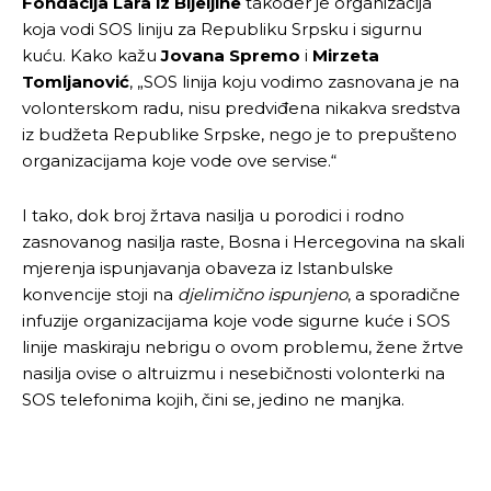
Fondacija Lara iz Bijeljine
također je organizacija
koja vodi SOS liniju za Republiku Srpsku i sigurnu
kuću. Kako kažu
Jovana Spremo
i
Mirzeta
Tomljanović
, „SOS linija koju vodimo zasnovana je na
volonterskom radu, nisu predviđena nikakva sredstva
iz budžeta Republike Srpske, nego je to prepušteno
organizacijama koje vode ove servise.“
I tako, dok broj žrtava nasilja u porodici i rodno
zasnovanog nasilja raste, Bosna i Hercegovina na skali
mjerenja ispunjavanja obaveza iz Istanbulske
konvencije stoji na
djelimično ispunjeno
, a sporadične
infuzije organizacijama koje vode sigurne kuće i SOS
linije maskiraju nebrigu o ovom problemu, žene žrtve
nasilja ovise o altruizmu i nesebičnosti volonterki na
SOS telefonima kojih, čini se, jedino ne manjka.