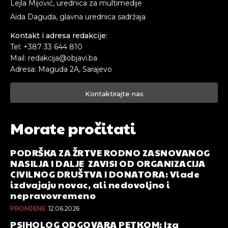
Lejla Mijović, urednica za multimedije
Aida Daguda, glavna urednica sadržaja
Kontakt i adresa redakcije:
Tel: +387 33 644 810
Mail: redakcija@objavi.ba
Adresa: Maguda 2A, Sarajevo
Kontaktirajte nas
Morate pročitati
PODRŠKA ZA ŽRTVE RODNO ZASNOVANOG
NASILJA I DALJE ZAVISI OD ORGANIZACIJA
CIVILNOG DRUŠTVA I DONATORA: Vlade
izdvajaju novac, ali nedovoljno i
nepravovremeno
PROMJENE
12.06.2026
PSIHOLOG ODGOVARA PETKOM: Iza