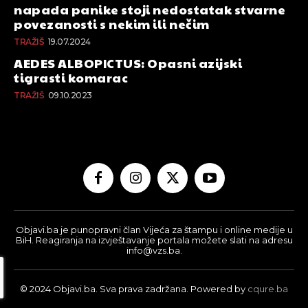
napada panike stoji nedostatak stvarne
povezanosti s nekim ili nečim
TRAŽIŠ
19.07.2024
AEDES ALBOPICTUS: Opasni azijski
tigrasti komarac
TRAŽIŠ
09.10.2023
Objavi.ba je punopravni član Vijeća za štampu i online medije u
BiH. Reagiranja na izvještavanje portala možete slati na adresu
info@vzs.ba.
© 2024 Objavi.ba. Sva prava zadržana. Powered by
cqure.ba