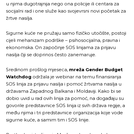
u njima dugotrajnija nego ona policije ili centara za
socijalni rad i one služe kao svojevrsni novi početak za
žrtve nasilja.
Sigurne kuće ne pružaju samo fizičko utočište, postoji
cijeli mehanizam podrške – psihosocijalna, pravna i
ekonomska. On započinje SOS linijama za prijavu
nasilja čiji se doprinos često zanemaruje.
Sredinom prošlog mjeseca,
mreža
Gender Budget
Watchdog
održala je webinar na temu finansiranja
SOS linija za prijavu nasilja i pomoć žrtvama nasilja u
državama Zapadnog Balkana i Moldaviji. Kako bi se
dobio uvid u rad ovih linija za pomoć, na događaju su
govorile predstavnice SOS linija iz svih država regije, a
među njima i tri predstavnice organizacija koje vode
sigurne kuće, a samim tim i SOS linije.