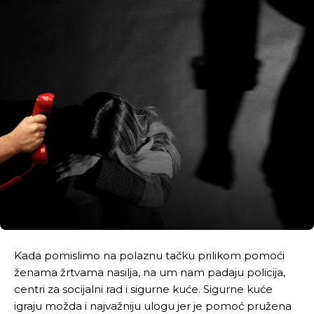
Kada pomislimo na polaznu tačku prilikom pomoći
ženama žrtvama nasilja, na um nam padaju policija,
centri za socijalni rad i sigurne kuće. Sigurne kuće
igraju možda i najvažniju ulogu jer je pomoć pružena