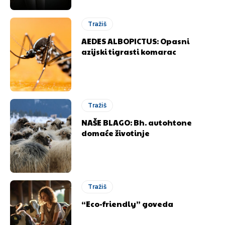
Tražiš
AEDES ALBOPICTUS: Opasni
azijski tigrasti komarac
Tražiš
NAŠE BLAGO: Bh. autohtone
domaće životinje
Tražiš
“Eco-friendly” goveda