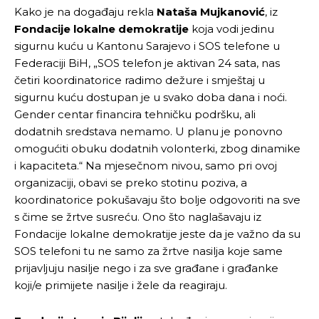
Kako je na događaju rekla
Nataša Mujkanović
, iz
Fondacije lokalne demokratije
koja vodi jedinu
sigurnu kuću u Kantonu Sarajevo i SOS telefone u
Federaciji BiH, „SOS telefon je aktivan 24 sata, nas
četiri koordinatorice radimo dežure i smještaj u
sigurnu kuću dostupan je u svako doba dana i noći.
Gender centar financira tehničku podršku, ali
dodatnih sredstava nemamo. U planu je ponovno
omogućiti obuku dodatnih volonterki, zbog dinamike
i kapaciteta.“ Na mjesečnom nivou, samo pri ovoj
organizaciji, obavi se preko stotinu poziva, a
koordinatorice pokušavaju što bolje odgovoriti na sve
s čime se žrtve susreću. Ono što naglašavaju iz
Fondacije lokalne demokratije jeste da je važno da su
SOS telefoni tu ne samo za žrtve nasilja koje same
prijavljuju nasilje nego i za sve građane i građanke
koji/e primijete nasilje i žele da reagiraju.