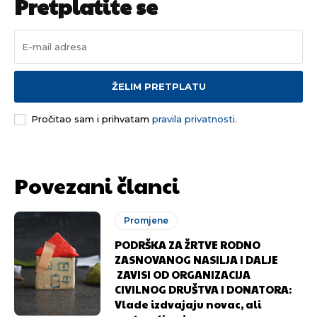
Pretplatite se
odlučili da pustite Vašu priču da živi, Redakcija
odlučili da pustite Vašu priču da živi, Redakcija
Objavi.ba
Objavi.ba
[wpuf_form id=”7463”]
[wpuf_form id=”7463”]
ŽELIM PRETPLATU
Pročitao sam i prihvatam
pravila privatnosti.
Povezani članci
Promjene
PODRŠKA ZA ŽRTVE RODNO
ZASNOVANOG NASILJA I DALJE
ZAVISI OD ORGANIZACIJA
CIVILNOG DRUŠTVA I DONATORA:
Vlade izdvajaju novac, ali