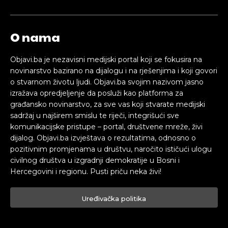
O nama
Objavi.ba je nezavisni medijski portal koji se fokusira na
novinarstvo bazirano na dijalogu i na rješenjima i koji govori
o stvarnom životu ljudi. Objavi.ba svojim nazivom jasno
izražava opredjeljenje da posluži kao platforma za
građansko novinarstvo, za sve vas koji stvarate medijski
sadržaj u najširem smislu te riječi, integrišući sve
komunikacijske pristupe – portal, društvene mreže, živi
dijalog. Objavi.ba izvještava o rezultatima, odnosno o
pozitivnim promjenama u društvu, naročito ističući ulogu
civilnog društva u izgradnji demokratije u Bosni i
Hercegovini i regionu. Pusti priču neka živi!
Uređivačka politika