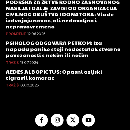
PODRŠKA ZA ŽRTVE RODNO ZASNOVANOG
NASILJA I DALJE ZAVISI OD ORGANIZACIJA
CIVILNOG DRUŠTVA I DONATORA: Vlade
izdvajaju novac, ali nedovoljno i
nepravovremeno
PROMJENE
12.06.2026
PSIHOLOG ODGOVARA PETKOM: Iza
napada panike stoji nedostatak stvarne
povezanosti s nekim ili nečim
TRAŽIŠ
19.07.2024
AEDES ALBOPICTUS: Opasni azijski
tigrasti komarac
TRAŽIŠ
09.10.2023