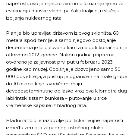
napetosti, ovo je mjesto izvorno bilo namijenjeno za
evakuaciju danske vlade, pa čak i kraljice, u slučaju
izbijanja nuklearnog rata.
Plan je bio upravljati državom iz ovog skloništa, 60
metara ispod zemlje, a samo njegovo postojanje
decenijama je bilo čuvano kao tajna dok konačno nije
otkriveno 2012. godine. Nakon godina priprema,
otvoreno je za javnost prvi put u februaru 2023.
godine kao muzej. Godišnje je dozvoljeno samo 50
000 posjetitelja, a pristup je ograničen na male grupe
do 10 osoba koje s vodičem imaju
devedesetominutne obilaske kroz dva kilometra dug
labirintski sistem bunkera – putovanje u srce
vremenske kapsule iz hladnog rata.
Hladni rat bio je razdoblje političke i vojne napetosti
između zemalja zapadnog i istočnog bloka,
povezanih sa SAD-om i Sovjetskim Savezom, koje se