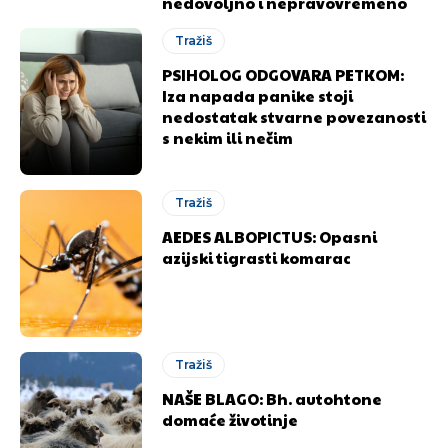
nedovoljno i nepravovremeno
Tražiš
PSIHOLOG ODGOVARA PETKOM:
Iza napada panike stoji
nedostatak stvarne povezanosti
s nekim ili nečim
Tražiš
AEDES ALBOPICTUS: Opasni
azijski tigrasti komarac
Tražiš
NAŠE BLAGO: Bh. autohtone
domaće životinje