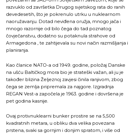
razvuklo od završetka Drugog svjetskog rata do ranih
devedesetih, što je pokrenulo utrku u nuklearnom
naoružavanju. Dotad neviđena oružja, mnogo jača i
mnogo razornije od bilo čega do tad poznatog
čovječanstvu, dodatno su potaknula strahove od
Armagedona , te zahtijevala su novi način razmišljanja i
planiranja.
Kao članice NATO-a od 1949. godine, položaj Danske
na ušću Baltičkog mora bio je strateški važan, ali ju je
također blizina Željeznoj zavjesi činila ranjivom, zbog
čega se zemlja pripremala za najgore. Izgradnja
REGAN Vest-a započela je 1963. godine i dovršena je
pet godina kasnije.
Ovaj protivnuklearni bunker prostire se na 5,500
kvadratnih metara, u obliku dva velika povezana
prstena, svaki sa gornjim i donjim spratom, i više od