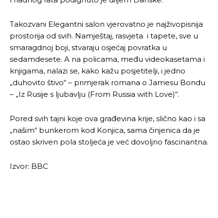
Takozvani Elegantni salon vjerovatno je najživopisnija
prostorija od svih. Namještaj, rasvjeta i tapete, sve u
smaragdnoj boji, stvaraju osjećaj povratka u
sedamdesete. A na policama, među videokasetama i
knjigama, nalazi se, kako kažu posjetitelji, i jedno
„duhovito štivo“ – primjerak romana o Jamesu Bondu
– „Iz Rusije s ljubavlju (From Russia with Love)“.
Pored svih tajni koje ova građevina krije, slično kao i sa
„našim“ bunkerom kod Konjica, sama činjenica da je
ostao skriven pola stoljeća je već dovoljno fascinantna.
Izvor: BBC