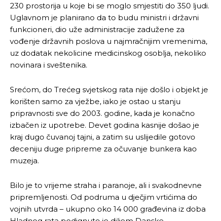
230 prostorija u koje bi se moglo smjestiti do 350 ljudi.
Uglavnom je planirano da to budu ministri i državni
funkcioneri, dio uže administracije zadužene za
vođenje državnih poslova u najmračnijim vremenima,
uz dodatak nekolicine medicinskog osoblja, nekoliko
novinara i sveštenika.
Srećom, do Trećeg svjetskog rata nije došlo i objekt je
korišten samo za vježbe, iako je ostao u stanju
pripravnosti sve do 2003. godine, kada je konačno
izbačen iz upotrebe. Devet godina kasnije došao je
kraj dugo čuvanoj tajni, a zatim su uslijedile gotovo
deceniju duge pripreme za očuvanje bunkera kao
muzeja.
Bilo je to vrijeme straha i paranoje, ali i svakodnevne
pripremljenosti. Od podruma u dječjim vrtićima do
vojnih utvrda – ukupno oko 14 000 građevina iz doba
Hladnog rata podignuto je diljem Danske.