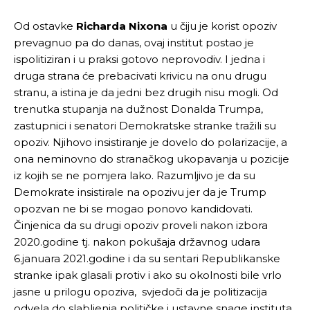
Od ostavke
Richarda Nixona
u čiju je korist opoziv
prevagnuo pa do danas, ovaj institut postao je
ispolitiziran i u praksi gotovo neprovodiv. I jedna i
druga strana će prebacivati krivicu na onu drugu
stranu, a istina je da jedni bez drugih nisu mogli. Od
trenutka stupanja na dužnost Donalda Trumpa,
zastupnici i senatori Demokratske stranke tražili su
opoziv. Njihovo insistiranje je dovelo do polarizacije, a
ona neminovno do stranačkog ukopavanja u pozicije
iz kojih se ne pomjera lako. Razumljivo je da su
Demokrate insistirale na opozivu jer da je Trump
opozvan ne bi se mogao ponovo kandidovati.
Činjenica da su drugi opoziv proveli nakon izbora
2020.godine tj. nakon pokušaja državnog udara
6.januara 2021.godine i da su sentari Republikanske
stranke ipak glasali protiv i ako su okolnosti bile vrlo
jasne u prilogu opoziva, svjedoči da je politizacija
odvela do slabljenja političke i ustavne snage instituta