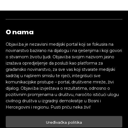
O nama
Objavi.ba je nezavisni medijski portal koji se fokusira na
novinarstvo bazirano na dijalogu i na rješenjima i koji govori
o stvarnom životu ljudi. Objavi.ba svojim nazivom jasno
izražava opredjeljenje da posluži kao platforma za
građansko novinarstvo, za sve vas koji stvarate medijski
sadržaj u najširem smislu te riječi, integrišući sve
komunikacijske pristupe – portal, društvene mreže, živi
dijalog. Objavi.ba izvještava o rezultatima, odnosno o
pozitivnim promjenama u društvu, naročito ističući ulogu
civilnog društva u izgradnji demokratije u Bosni i
Hercegovini i regionu. Pusti priču neka živi!
Uređivačka politika