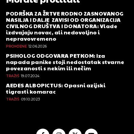
PODRŠKA ZA ŽRTVE RODNO ZASNOVANOG
NASILJA I DALJE ZAVISI OD ORGANIZACIJA
CIVILNOG DRUŠTVA I DONATORA: Vlade
izdvajaju novac, ali nedovoljno i
nepravovremeno
PROMJENE
12.06.2026
PSIHOLOG ODGOVARA PETKOM: Iza
napada panike stoji nedostatak stvarne
povezanosti s nekim ili nečim
TRAŽIŠ
19.07.2024
AEDES ALBOPICTUS: Opasni azijski
tigrasti komarac
TRAŽIŠ
09.10.2023