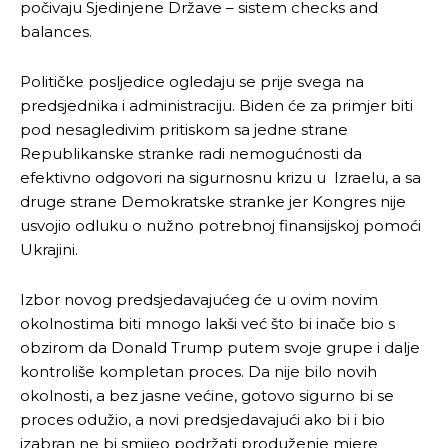
počivaju Sjedinjene Države – sistem checks and
balances.
Političke posljedice ogledaju se prije svega na
predsjednika i administraciju. Biden će za primjer biti
pod nesagledivim pritiskom sa jedne strane
Republikanske stranke radi nemogućnosti da
efektivno odgovori na sigurnosnu krizu u Izraelu, a sa
druge strane Demokratske stranke jer Kongres nije
usvojio odluku o nužno potrebnoj finansijskoj pomoći
Ukrajini.
Izbor novog predsjedavajućeg će u ovim novim
okolnostima biti mnogo lakši već što bi inače bio s
obzirom da Donald Trump putem svoje grupe i dalje
kontroliše kompletan proces. Da nije bilo novih
okolnosti, a bez jasne većine, gotovo sigurno bi se
proces odužio, a novi predsjedavajući ako bi i bio
izabran ne bi smijeo podržati produženje mjere