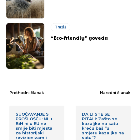
Tražiš
“Eco-friendly” goveda
Prethodni članak
Naredni članak
SUOČAVANJE S
DA LI STE SE
PROŠLOŠĆU: Ni u
PITALI: Zašto se
BiH ni u EU ne
kazaljke na satu
smije biti mjesta
kreću baš “u
za historijski
smjeru kazaljke na
revizionizam i
satu”?