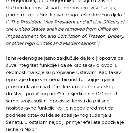
Predsjednika, potpredsjednika i drugih državnih
službenika provesti kada imenovani izvrše “izdaju,
prime mito ili učine kakvo drugo teško krivično djelo..”
(“..
The President, Vice President and all civil Officers of
the United States, shall be removed from Office on
Impeachment for, and Conviction of, Treason, Bribery,
or other high Crimes and Misdemeanors.”)
Iz navedenog se jasno zaključuje da je cilj opoziva da
čuva integritet funkcije i da se kao takav provodi u
okolnostima koje su propisane Ustavom. Kao takav
opoziv je dugo vremena bio institut koji je u javni
prostor ulazio u najtežim krizama demokratskog
društva i političkog uređenja Sjedinjenih Država. U
samoj svojoj suštini, opoziv se koristi da pritisne
nosioca javne funkcije koji je njegov predmet da
podnese ostavku i da se spasi javnog suđenja u
Senatu. U ostalom najbolji primjer efekata opoziva je
Richard Nixon.