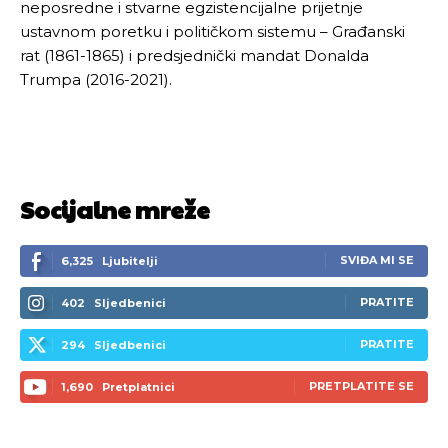
neposredne i stvarne egzistencijalne prijetnje
ustavnom poretku i političkom sistemu – Građanski
rat (1861-1865) i predsjednički mandat Donalda
Trumpa (2016-2021).
Socijalne mreže
SVIĐA MI SE
6,325
Ljubitelji
PRATITE
402
Sljedbenici
PRATITE
294
Sljedbenici
PRETPLATITE SE
1,690
Pretplatnici