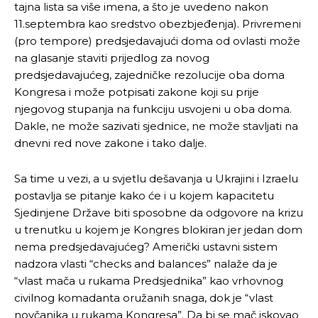
tajna lista sa više imena, a što je uvedeno nakon
11.septembra kao sredstvo obezbjeđenja). Privremeni
(pro tempore) predsjedavajući doma od ovlasti može
na glasanje staviti prijedlog za novog
predsjedavajućeg, zajedničke rezolucije oba doma
Kongresa i može potpisati zakone koji su prije
njegovog stupanja na funkciju usvojeni u oba doma.
Dakle, ne može sazivati sjednice, ne može stavljati na
dnevni red nove zakone i tako dalje.
Sa time u vezi, a u svjetlu dešavanja u Ukrajini i Izraelu
postavlja se pitanje kako će i u kojem kapacitetu
Sjedinjene Države biti sposobne da odgovore na krizu
u trenutku u kojem je Kongres blokiran jer jedan dom
nema predsjedavajućeg? Američki ustavni sistem
Pusti priču da živi!
Pusti priču da živi!
nadzora vlasti “checks and balances” nalaže da je
“vlast mača u rukama Predsjednika” kao vrhovnog
civilnog komadanta oružanih snaga, dok je “vlast
novčanika u rukama Kongresa”. Da bi se mač iskovao