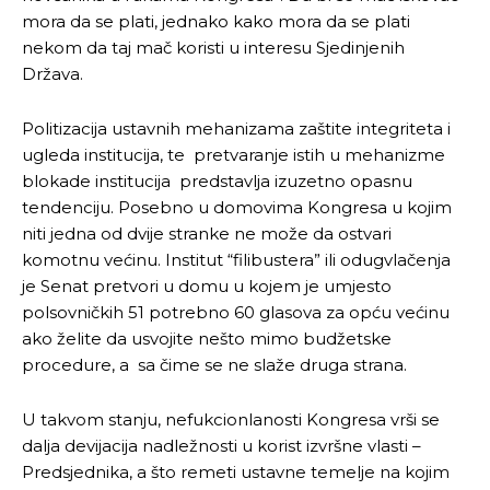
Ovim putem želimo da vam se zahvalimo što ste
Ovim putem želimo da vam se zahvalimo što ste
mora da se plati, jednako kako mora da se plati
odlučili da pustite Vašu priču da živi, Redakcija
odlučili da pustite Vašu priču da živi, Redakcija
nekom da taj mač koristi u interesu Sjedinjenih
Objavi.ba
Objavi.ba
Država.
Politizacija ustavnih mehanizama zaštite integriteta i
[wpuf_form id=”7463”]
[wpuf_form id=”7463”]
ugleda institucija, te pretvaranje istih u mehanizme
blokade institucija predstavlja izuzetno opasnu
tendenciju. Posebno u domovima Kongresa u kojim
niti jedna od dvije stranke ne može da ostvari
komotnu većinu. Institut “filibustera” ili odugvlačenja
je Senat pretvori u domu u kojem je umjesto
polsovničkih 51 potrebno 60 glasova za opću većinu
ako želite da usvojite nešto mimo budžetske
procedure, a sa čime se ne slaže druga strana.
U takvom stanju, nefukcionlanosti Kongresa vrši se
dalja devijacija nadležnosti u korist izvršne vlasti –
Predsjednika, a što remeti ustavne temelje na kojim