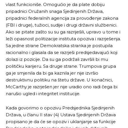
vlast funkcioniše. Omogućio je da plate dobiju
pripadnici Oružanih snaga Sjedinjenih Država,
pripadnici federalnih agencija za provođenje zakona
(FBI i druge), tužioci, sudije i drugi državni službenici.
Ako se pitate zašto su su ga razriješili, upravo u tome i
leži opasnost politizacije instituta opoziva i razrješenja.
Sa jedne strane Demokratska stranka je postupila
racionalno i glasala da se razrješi predsjedavajući koji
dolazi iz pozicije. Da su ga podržali završili bi mu
političku karijeru. Sa druge strane. Trumpova grupa
ga je smjenila da bi ga kaznila jer nije izvršio
destruktivnu politiku na štetu države. U konačnici,
McCarthy je razrješen jer nije uradio ono radi čega bi
narušio ugled i integritet institucije.
Kada govorimo o opozivu Predsjednika Sjedinjenih
Država, u članu II stav (4) Ustava Sjedinjenih Država
propisano je da će se opoziv i uklanjanje sa funkcije