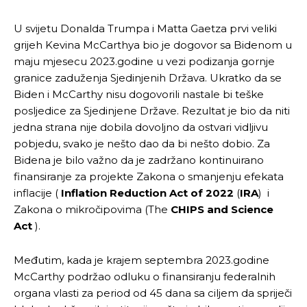
U svijetu Donalda Trumpa i Matta Gaetza prvi veliki
grijeh Kevina McCarthya bio je dogovor sa Bidenom u
maju mjesecu 2023.godine u vezi podizanja gornje
granice zaduženja Sjedinjenih Država. Ukratko da se
Biden i McCarthy nisu dogovorili nastale bi teške
posljedice za Sjedinjene Države. Rezultat je bio da niti
jedna strana nije dobila dovoljno da ostvari vidljivu
pobjedu, svako je nešto dao da bi nešto dobio. Za
Bidena je bilo važno da je zadržano kontinuirano
finansiranje za projekte Zakona o smanjenju efekata
inflacije (
Inflation Reduction Act of 2022
(
IRA
) i
Zakona o mikročipovima (The
CHIPS and Science
Act
).
Međutim, kada je krajem septembra 2023.godine
McCarthy podržao odluku o finansiranju federalnih
organa vlasti za period od 45 dana sa ciljem da spriječi