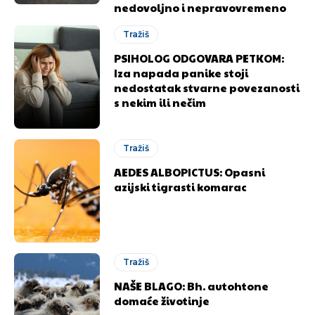
nedovoljno i nepravovremeno
Tražiš
PSIHOLOG ODGOVARA PETKOM:
Iza napada panike stoji
nedostatak stvarne povezanosti
s nekim ili nečim
Tražiš
AEDES ALBOPICTUS: Opasni
azijski tigrasti komarac
Tražiš
NAŠE BLAGO: Bh. autohtone
domaće životinje