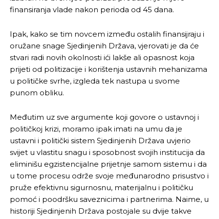
finansiranja vlade nakon perioda od 45 dana.
Ipak, kako se tim novcem između ostalih finansijraju i
oružane snage Sjedinjenih Država, vjerovati je da će
stvari radi novih okolnosti ići lakše ali opasnost koja
prijeti od politizacije i korištenja ustavnih mehanizama
u političke svrhe, izgleda tek nastupa u svome
punom obliku.
Međutim uz sve argumente koji govore o ustavnoj i
političkoj krizi, moramo ipak imati na umu da je
ustavni i politički sistem Sjedinjenih Država uvjerio
svijet u vlastitu snagu i sposobnost svojih institucija da
eliminišu egzistencijalne prijetnje samom sistemu i da
u tome procesu održe svoje međunarodno prisustvo i
pruže efektivnu sigurnosnu, materijalnu i političku
pomoć i poodršku saveznicima i partnerima. Naime, u
historiji Sjedinjenih Država postojale su dvije takve