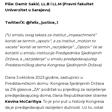
Piše: Damir Sakić, LL.B i LL.M (Pravni fakultet
Univerzitet u Sarajevu)
Twitter/X: @felix_justice_1
(*U smislu ovog teksta za institut „impeachment“
koristi se termin „opoziv“, a za institut „motion to
vacate“ koristi se termin „razrješenje“. „Opoziv“ će se
koristiti u smislu institucije Predsjednika Sjedinjenih
Država, a „razrješenje“ u smislu predsjedavajućeg
Predstavničkog doma Kongresa Sjedinjenih Država)
Dana 3.oktobra 2023.godine, zastupnici u
Predstavničkom domu Kongresa Sjedinjenih Država
sa 216 glasova „ZA“ podržali su prijedlog za razrješenje
predsjedavajućeg doma, člana Republikanske stranke
Kevina McCarthya
. To je prvi put u historiji Kongresa
da je predsjedavajući razriješen dužnosti. Uz to, ostat