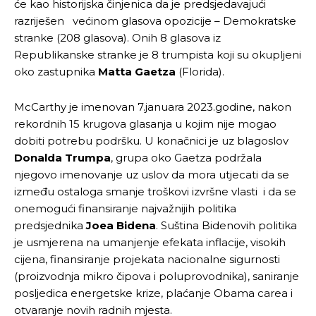
će kao historijska činjenica da je predsjedavajući
razriješen većinom glasova opozicije – Demokratske
stranke (208 glasova). Onih 8 glasova iz
Republikanske stranke je 8 trumpista koji su okupljeni
oko zastupnika
Matta Gaetza
(Florida).
McCarthy je imenovan 7.januara 2023.godine, nakon
rekordnih 15 krugova glasanja u kojim nije mogao
dobiti potrebu podršku. U konačnici je uz blagoslov
Donalda Trumpa
, grupa oko Gaetza podržala
njegovo imenovanje uz uslov da mora utjecati da se
između ostaloga smanje troškovi izvršne vlasti i da se
onemogući finansiranje najvažnijih politika
predsjednika
Joea Bidena
. Suština Bidenovih politika
je usmjerena na umanjenje efekata inflacije, visokih
cijena, finansiranje projekata nacionalne sigurnosti
(proizvodnja mikro čipova i poluprovodnika), saniranje
posljedica energetske krize, plaćanje Obama carea i
otvaranje novih radnih mjesta.