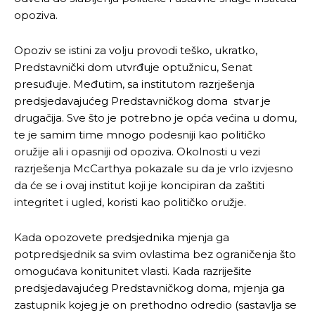
opoziva.
Opoziv se istini za volju provodi teško, ukratko,
Predstavnički dom utvrđuje optužnicu, Senat
presuđuje. Međutim, sa institutom razrješenja
predsjedavajućeg Predstavničkog doma stvar je
drugačija. Sve što je potrebno je opća većina u domu,
te je samim time mnogo podesniji kao političko
oružije ali i opasniji od opoziva. Okolnosti u vezi
razrješenja McCarthya pokazale su da je vrlo izvjesno
da će se i ovaj institut koji je koncipiran da zaštiti
integritet i ugled, koristi kao političko oružje.
Kada opozovete predsjednika mjenja ga
potpredsjednik sa svim ovlastima bez ograničenja što
omogućava konitunitet vlasti. Kada razriješite
predsjedavajućeg Predstavničkog doma, mjenja ga
zastupnik kojeg je on prethodno odredio (sastavlja se