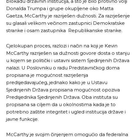
blokadu državnih institucija, a što je bilo protivno volji
Donalda Trumpa i grupe okupljene oko Matta
Gaetza, McCarthy je razriješen dužnosti. Za razrješenje
su glasali velikom večinom zastupnici Demokratske
stranke i osam zastupnika Republikanske stranke.
Cjelokupan proces, razlozi i način na koji je Kevin
McCarthy razriješen sa dužnosti govore dosta o stanju
u kojem se politički i ustavni sistem Sjedinjenih Država
nalazi. U Poslovniku o radu Predstavničkog doma
propisana je mogućnost razrješenja
predsjedavajućeg, jednako kako je u Ustavu
Sjedinjenih Država propisana mogućnost opoziva
Predsjednika Sjedinjenih Država. Oba instituta su
propisana sa ciljem da u okolnostima kada je to
potrebno zaštite integritet i ugled institucija države i
javne funkcije.
McCarthy je svojim činjenjem omogućio da federalna