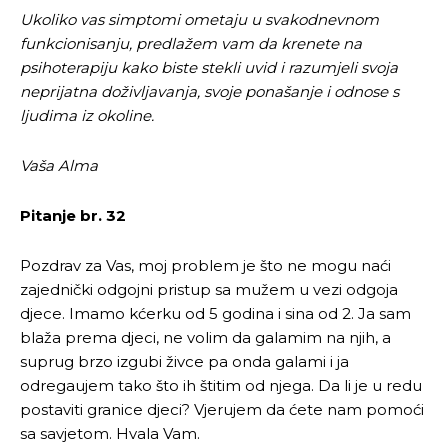
Ukoliko vas simptomi ometaju u svakodnevnom
funkcionisanju, predlažem vam da krenete na
psihoterapiju kako biste stekli uvid i razumjeli svoja
neprijatna doživljavanja,
svoje ponašanje i odnose s
ljudima iz okoline.
Vaša Alma
Pitanje br. 32
Pozdrav za Vas, moj problem je što ne mogu naći
zajednički odgojni pristup sa mužem u vezi odgoja
djece. Imamo kćerku od 5 godina i sina od 2. Ja sam
blaža prema djeci, ne volim da galamim na njih, a
suprug brzo izgubi živce pa onda galami i ja
odregaujem tako što ih štitim od njega. Da li je u redu
postaviti granice djeci? Vjerujem da ćete nam pomoći
sa savjetom. Hvala Vam.