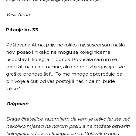
Vaša Alma
Pitanje br. 33
Poštovana Alma, prije nekoliko mjeseseci sam našla
novi posao i nikako ne mogu sa koleginicama
uspostaviti kolegijalni odnos. Pokušala sam im se
približiti na razne načine, ali one me izbjegavaju i sve
greške prenose šefu. To me mnogo opterećuje pa
bih voljela čuti od vas postoji li način da mi bude
lakše?
Pusti priču da živi!
Pusti priču da živi!
Odgovor:
Draga čitateljice, razumijem da vam je teško jer ste već
nekoliko mjeseci na novom poslu a ne možete ostvariti
Ovim putem želimo da vam se zahvalimo što ste
Ovim putem želimo da vam se zahvalimo što ste
kolegijalni odnos sa koleginicama. Dolazak u novu
odlučili da pustite Vašu priču da živi, Redakcija
odlučili da pustite Vašu priču da živi, Redakcija