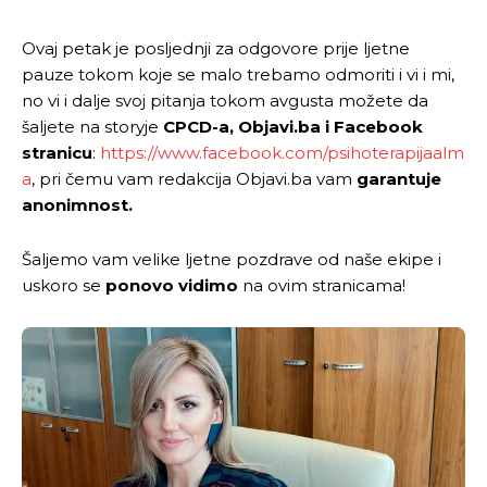
Ovaj petak je posljednji za odgovore prije ljetne
pauze tokom koje se malo trebamo odmoriti i vi i mi,
no vi i dalje svoj pitanja tokom avgusta možete da
šaljete na storyje
CPCD-a, Objavi.ba i
Facebook
stranicu
:
https://www.facebook.com/psihoterapijaalm
a
, pri čemu vam redakcija Objavi.ba vam
garantuje
anonimnost.
Šaljemo vam velike ljetne pozdrave od naše ekipe i
uskoro se
ponovo vidimo
na ovim stranicama!