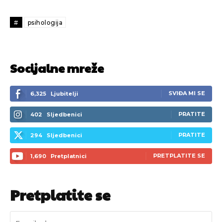
#
psihologija
Socijalne mreže
SVIĐA MI SE
6,325
Ljubitelji
PRATITE
402
Sljedbenici
PRATITE
294
Sljedbenici
PRETPLATITE SE
1,690
Pretplatnici
Pretplatite se