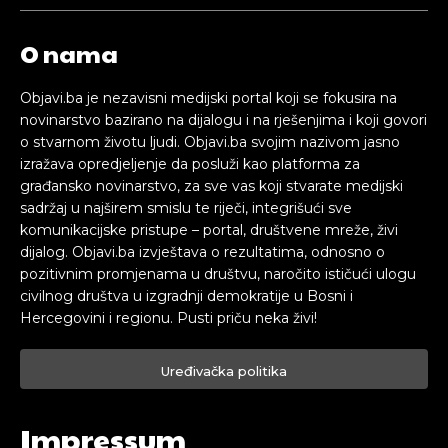
O nama
Objavi.ba je nezavisni medijski portal koji se fokusira na
novinarstvo bazirano na dijalogu i na rješenjima i koji govori
o stvarnom životu ljudi. Objavi.ba svojim nazivom jasno
izražava opredjeljenje da posluži kao platforma za
građansko novinarstvo, za sve vas koji stvarate medijski
sadržaj u najširem smislu te riječi, integrišući sve
komunikacijske pristupe – portal, društvene mreže, živi
dijalog. Objavi.ba izvještava o rezultatima, odnosno o
pozitivnim promjenama u društvu, naročito ističući ulogu
civilnog društva u izgradnji demokratije u Bosni i
Hercegovini i regionu. Pusti priču neka živi!
Uređivačka politika
Impressum