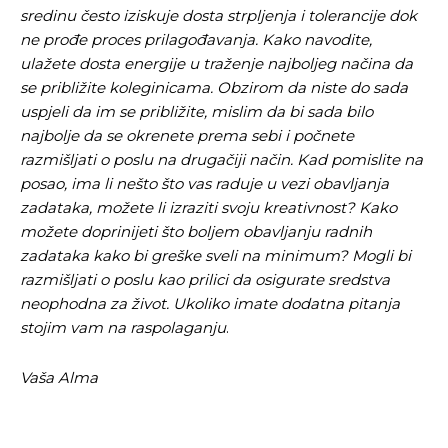
sredinu često iziskuje dosta strpljenja i tolerancije dok
Objavi.ba
Objavi.ba
ne prođe proces prilagođavanja. Kako navodite,
ulažete dosta energije u traženje najboljeg načina da
se približite koleginicama. Obzirom da niste do sada
[wpuf_form id=”7463”]
[wpuf_form id=”7463”]
uspjeli da im se približite, mislim da bi sada bilo
najbolje da se okrenete prema sebi i počnete
razmišljati o poslu na drugačiji način. Kad pomislite na
posao, ima li nešto što vas raduje u vezi obavljanja
zadataka, možete li izraziti svoju kreativnost? Kako
možete doprinijeti što boljem obavljanju radnih
zadataka kako bi greške sveli na minimum? Mogli bi
razmišljati o poslu kao prilici da osigurate sredstva
neophodna za život. Ukoliko imate dodatna pitanja
stojim vam na raspolaganju
.
Vaša Alma