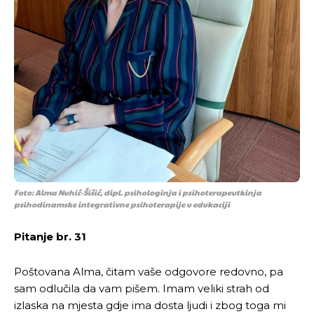
Foto: Alma Nuhić-Šišić, dipl. psihologinja i psihoterapeutkinja
psihodinamske integrativne psihoterapije u edukaciji
Pitanje br. 31
Poštovana Alma, čitam vaše odgovore redovno, pa
sam odlučila da vam pišem. Imam veliki strah od
izlaska na mjesta gdje ima dosta ljudi i zbog toga mi