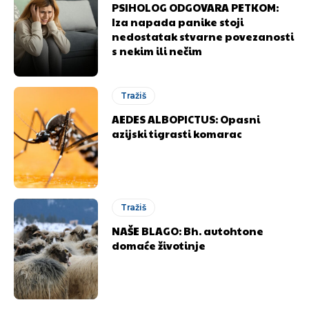
PSIHOLOG ODGOVARA PETKOM:
Iza napada panike stoji
nedostatak stvarne povezanosti
s nekim ili nečim
Tražiš
AEDES ALBOPICTUS: Opasni
azijski tigrasti komarac
Tražiš
NAŠE BLAGO: Bh. autohtone
domaće životinje