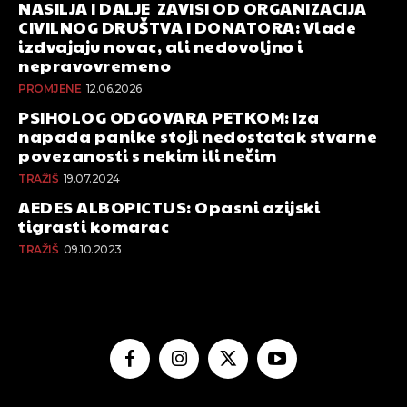
NASILJA I DALJE ZAVISI OD ORGANIZACIJA
CIVILNOG DRUŠTVA I DONATORA: Vlade
izdvajaju novac, ali nedovoljno i
nepravovremeno
PROMJENE
12.06.2026
PSIHOLOG ODGOVARA PETKOM: Iza
napada panike stoji nedostatak stvarne
povezanosti s nekim ili nečim
TRAŽIŠ
19.07.2024
AEDES ALBOPICTUS: Opasni azijski
tigrasti komarac
TRAŽIŠ
09.10.2023