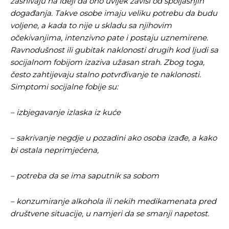
zasnivaju na ideji da ono uvijek zavisi od spoljašnjih
događanja. Takve osobe imaju veliku potrebu da budu
voljene, a kada to nije u skladu sa njihovim
očekivanjima, intenzivno pate i postaju uznemirene.
Ravnodušnost ili gubitak naklonosti drugih kod ljudi sa
socijalnom fobijom izaziva užasan strah. Zbog toga,
često zahtijevaju stalno potvrđivanje te naklonosti.
Simptomi socijalne fobije su:
– izbjegavanje izlaska iz kuće
– sakrivanje negdje u pozadini ako osoba izađe, a kako
bi ostala neprimjećena,
– potreba da se ima saputnik sa sobom
– konzumiranje alkohola ili nekih medikamenata pred
društvene situacije, u namjeri da se smanji napetost.