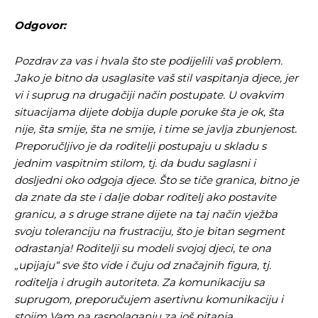
Odgovor:
Pozdrav za vas i hvala što ste podijelili vaš problem.
Jako je bitno da usaglasite vaš stil vaspitanja djece, jer
vi i suprug na drugačiji način postupate. U ovakvim
situacijama dijete dobija duple poruke šta je ok, šta
nije, šta smije, šta ne smije, i time se javlja zbunjenost.
Preporučljivo je da roditelji postupaju u skladu s
jednim vaspitnim stilom, tj. da budu saglasni i
dosljedni oko odgoja djece. Što se tiče granica, bitno je
da znate da ste i dalje dobar roditelj ako postavite
granicu, a s druge strane dijete na taj način vježba
svoju toleranciju na frustraciju, što je bitan segment
odrastanja! Roditelji su modeli svojoj djeci, te ona
„upijaju“ sve što vide i čuju od značajnih figura, tj.
roditelja i drugih autoriteta. Za komunikaciju sa
suprugom, preporučujem asertivnu komunikaciju i
stojim Vam na raspolaganju za još pitanja.