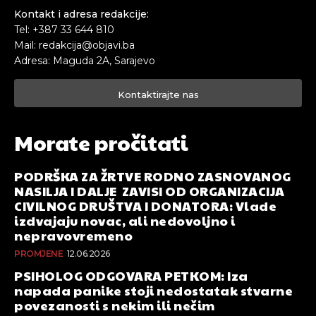
Kontakt i adresa redakcije:
Tel: +387 33 644 810
Mail: redakcija@objavi.ba
Adresa: Maguda 2A, Sarajevo
Kontaktirajte nas
Morate pročitati
PODRŠKA ZA ŽRTVE RODNO ZASNOVANOG
NASILJA I DALJE ZAVISI OD ORGANIZACIJA
CIVILNOG DRUŠTVA I DONATORA: Vlade
izdvajaju novac, ali nedovoljno i
nepravovremeno
PROMJENE
12.06.2026
PSIHOLOG ODGOVARA PETKOM: Iza
napada panike stoji nedostatak stvarne
povezanosti s nekim ili nečim