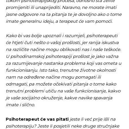
tokom psihoterapijskog procesa, odnosno šta želite
Pusti priču da živi!
Pusti priču da živi!
promijeniti ili unaprijediti. Naravno, ne morate imati
jasne odgovore na ta pitanja te je dovoljno ako o tome
imate generalnu ideju, a terapeut će vam pomoći.
Ovim putem želimo da vam se zahvalimo što ste
Ovim putem želimo da vam se zahvalimo što ste
Kako bi vas bolje upoznali i razumjeli, psihoterapeuti
odlučili da pustite Vašu priču da živi, Redakcija
odlučili da pustite Vašu priču da živi, Redakcija
će htjeti
čuti
nešto o vašoj prošlosti, jer ranija iskustva
Objavi.ba
Objavi.ba
na različite načine mogu oblikovati nas i naše teškoće.
U psihodinamskoj psihoterapiji prošlost je jako važna
za razumijevanje nastanka problema koji vas ometa u
[wpuf_form id=”7463”]
[wpuf_form id=”7463”]
funkcionisanju. Isto tako, trenutne životne okolnosti
nam na određene načine mogu pomagati ili
odmagati, pa možete očekivati pitanja o tome kako
trenutni problemi utiču na vaše funkcionisanje, kakvo
je vaše socijalno okruženje, kakve navike spavanja
imate i slično.
Psihoterapeut će vas pitati
jeste li već prije išli na
psihoterapiju? Jeste li posjetili neke druge stručnjake