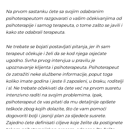
Na prvom sastanku ćete sa svojim odabranim
psihoterapeutom razgovarati o vašim očekivanjima od
psihoterapije i samog terapeuta, o tome zašto se javili i
kako ste odabrali terapeuta.
Ne trebate se bojati postavljati pitanja, jer ih sam
terapeut očekuje i želi da se kod njega osjećate
ugodno. Svrha prvog intervjua u pravilu je
upoznavanje klijenta i psihoterapeuta. Psihoterapeut
će zatražiti neke službene informacije, poput toga
koliko imate godina i jeste li zaposleni, u braku, roditelji
i sl. Ne trebate očekivati da ćete već na prvom susretu
intenzivno raditi na svojim problemima. Ipak,
psihoterapeut će vas pitati da mu detaljnije opišete
teškoće zbog kojih dolazite, što će vam pomoći
dogovoriti bolji i jasniji plan za sljedeće susrete.
Zajedno ćete definisati ciljeve koje želite da postignete