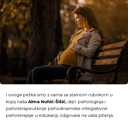
I ovoga petka smo s vama sa stalnom rubrikom u
kojoj naša
Alma Nuhić-Šišić,
dipl. psihologinja i
psihoterapeutkinje psihodinamske integrativne
psihoterapije u edukaciji, odgovara na vaša pitanja.