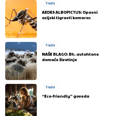
Tražiš
AEDES ALBOPICTUS: Opasni
azijski tigrasti komarac
Tražiš
NAŠE BLAGO: Bh. autohtone
domaće životinje
Tražiš
“Eco-friendly” goveda