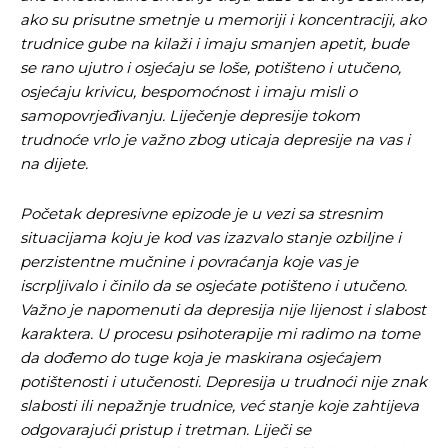
ako su prisutne smetnje u memoriji i koncentraciji, ako
trudnice gube na kilaži i imaju smanjen apetit, bude
se rano ujutro i osjećaju se loše, potišteno i utučeno,
osjećaju krivicu, bespomoćnost i imaju misli o
samopovrjeđivanju. Liječenje depresije tokom
trudnoće vrlo je važno zbog uticaja depresije na vas i
na dijete.
Početak depresivne epizode je u vezi sa stresnim
situacijama koju je kod vas izazvalo stanje ozbiljne i
perzistentne mučnine i povraćanja koje vas je
iscrpljivalo i činilo da se osjećate potišteno i utučeno.
Važno je napomenuti da depresija nije lijenost i slabost
karaktera. U procesu psihoterapije mi radimo na tome
da dođemo do tuge koja je maskirana osjećajem
potištenosti i utučenosti. Depresija u trudnoći nije znak
slabosti ili nepažnje trudnice, već stanje koje zahtijeva
odgovarajući pristup i tretman. Liječi se