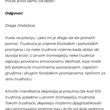
može proći samo od sebe?
Odgovor:
Draga čitateljice,
hvala na pitanju, i jako mi je drago da ste potražili
pomoć.
Trudnoća je vrijeme fizioloških i psiholoških
promjena i za neke trudnice vrijeme kada dolazi do
razvoja krize. U prvom tromesječju neke trudnice
osjećaju povećanu emocionalnu labilnost, koja može
biti potaknuta mučninama, povraćanjem, napetim
grudima i drugim fiziološkim promjenama, tipičnim za
ranu trudnoću.
Klinički manifestna depresija je prisutna čak kod 10%
trudnica, posebno u prvom tromesječju trudnoće.
Tokom trudnoće, depresiju možemo dijagnostikovati
ako emocionalne smetnje traju duže od dvije sedmice,