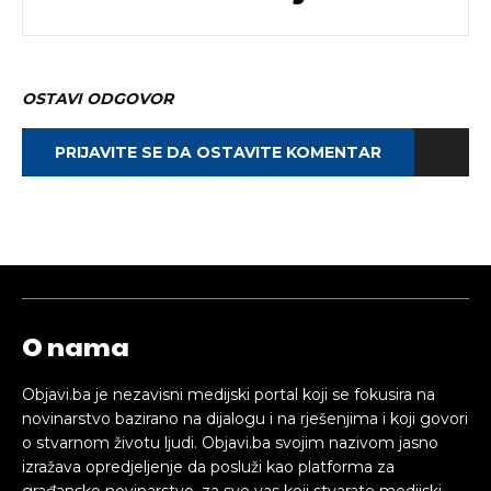
OSTAVI ODGOVOR
PRIJAVITE SE DA OSTAVITE KOMENTAR
O nama
Objavi.ba je nezavisni medijski portal koji se fokusira na
novinarstvo bazirano na dijalogu i na rješenjima i koji govori
o stvarnom životu ljudi. Objavi.ba svojim nazivom jasno
izražava opredjeljenje da posluži kao platforma za