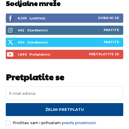
Socijalne mreže
SVIĐA MI SE
6,325
Ljubitelji
PRATITE
402
Sljedbenici
PRATITE
294
Sljedbenici
PRETPLATITE SE
1,690
Pretplatnici
Pretplatite se
ŽELIM PRETPLATU
Pročitao sam i prihvatam
pravila privatnosti.