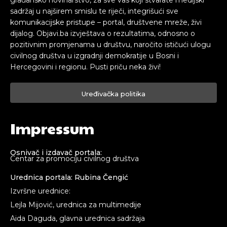
građansko novinarstvo, za sve vas koji stvarate medijski
sadržaj u najširem smislu te riječi, integrišući sve
komunikacijske pristupe – portal, društvene mreže, živi
dijalog. Objavi.ba izvještava o rezultatima, odnosno o
pozitivnim promjenama u društvu, naročito ističući ulogu
civilnog društva u izgradnji demokratije u Bosni i
Hercegovini i regionu. Pusti priču neka živi!
Uređivačka politika
Impressum
Osnivač i izdavač portala:
Centar za promociju civilnog društva
Urednica portala: Rubina Čengić
Izvršne urednice:
Lejla Mijović, urednica za multimedije
Aida Daguda, glavna urednica sadržaja