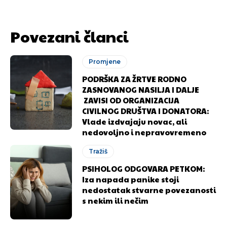
Povezani članci
Promjene
PODRŠKA ZA ŽRTVE RODNO
ZASNOVANOG NASILJA I DALJE
ZAVISI OD ORGANIZACIJA
CIVILNOG DRUŠTVA I DONATORA:
Vlade izdvajaju novac, ali
nedovoljno i nepravovremeno
Tražiš
PSIHOLOG ODGOVARA PETKOM:
Iza napada panike stoji
nedostatak stvarne povezanosti
s nekim ili nečim