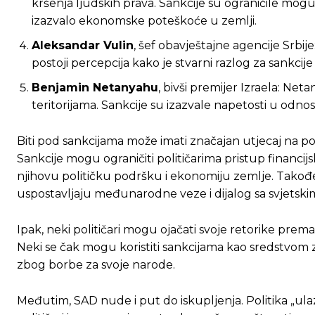
kršenja ljudskih prava. Sankcije su ograničile mog
izazvalo ekonomske poteškoće u zemlji.
Aleksandar Vulin
, šef obavještajne agencije Srbije:
postoji percepcija kako je stvarni razlog za sankci
Benjamin Netanyahu
, bivši premijer Izraela: Net
teritorijama. Sankcije su izazvale napetosti u odno
Biti pod sankcijama može imati značajan utjecaj na pol
Sankcije mogu ograničiti političarima pristup financi
njihovu političku podršku i ekonomiju zemlje. Takođe
uspostavljaju međunarodne veze i dijalog sa svjetskim
Ipak, neki političari mogu ojačati svoje retorike prema 
Neki se čak mogu koristiti sankcijama kao sredstvom za
zbog borbe za svoje narode.
Međutim, SAD nude i put do iskupljenja. Politika „ulaz