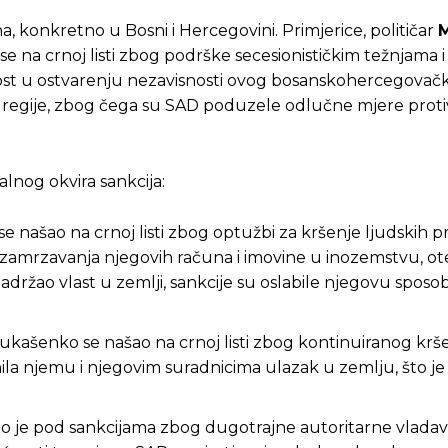
na, konkretno u Bosni i Hercegovini. Primjerice, političar
M
se na crnoj listi zbog podrške secesionističkim težnjama i
st u ostvarenju nezavisnosti ovog bosanskohercegovač
ciju regije, zbog čega su SAD poduzele odlučne mjere proti
alnog okvira sankcija:
Pusti priču da živi!
Pusti priču da živi!
 našao na crnoj listi zbog optužbi za kršenje ljudskih pr
do zamrzavanja njegovih računa i imovine u inozemstvu, ot
adržao vlast u zemlji, sankcije su oslabile njegovu sposo
ste odlučili da pustite Vašu priču da živi, Redakcija Objavi
ste odlučili da pustite Vašu priču da živi, Redakcija Objavi
 Lukašenko se našao na crnoj listi zbog kontinuiranog krš
ranila njemu i njegovim suradnicima ulazak u zemlju, što j
bio je pod sankcijama zbog dugotrajne autoritarne vladavi