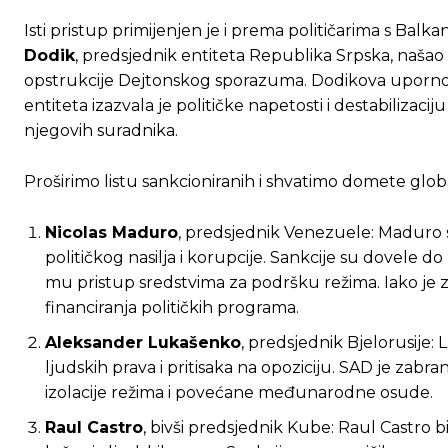
Isti pristup primijenjen je i prema političarima s Balka
Dodik
, predsjednik entiteta Republika Srpska, našao 
opstrukcije Dejtonskog sporazuma. Dodikova uporno
entiteta izazvala je političke napetosti i destabiliza
njegovih suradnika.
Proširimo listu sankcioniranih i shvatimo domete glob
Nicolas Maduro
, predsjednik Venezuele: Maduro se
političkog nasilja i korupcije. Sankcije su dovele 
mu pristup sredstvima za podršku režima. Iako je z
financiranja političkih programa.
Ovim putem želimo da vam se zahvalimo što 
Ovim putem želimo da vam se zahvalimo što 
Aleksander Lukašenko
, predsjednik Bjelorusije:
ljudskih prava i pritisaka na opoziciju. SAD je zab
izolacije režima i povećane međunarodne osude.
[wpuf_form id=”7463”]
[wpuf_form id=”7463”]
Raul Castro
, bivši predsjednik Kube: Raul Castro 