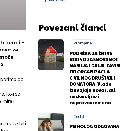
Povezani članci
ih normi –
Promjene
anove za
PODRŠKA ZA ŽRTVE
a može
RODNO ZASNOVANOG
a.
NASILJA I DALJE ZAVISI
OD ORGANIZACIJA
CIVILNOG DRUŠTVA I
aporima da
DONATORA: Vlade
izdvajaju novac, ali
, koji se
nedovoljno i
 mira i
nepravovremeno
Tražiš
ac može biti
PSIHOLOG ODGOVARA
mskog