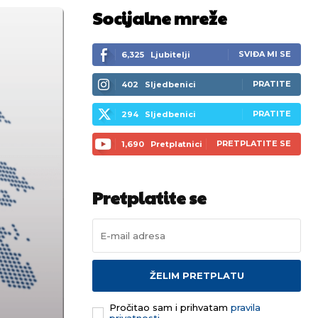
Socijalne mreže
SVIĐA MI SE
6,325
Ljubitelji
PRATITE
402
Sljedbenici
PRATITE
294
Sljedbenici
PRETPLATITE SE
1,690
Pretplatnici
Pretplatite se
ŽELIM PRETPLATU
Pročitao sam i prihvatam
pravila
privatnosti.