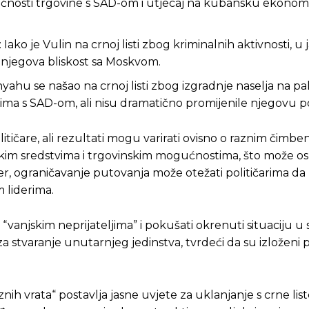
ućnosti trgovine s SAD-om i utjecaj na kubansku ekonomij
 Iako je Vulin na crnoj listi zbog kriminalnih aktivnosti, u 
je njegova bliskost sa Moskvom.
anyahu se našao na crnoj listi zbog izgradnje naselja na pa
sima s SAD-om, ali nisu dramatično promijenile njegovu po
itičare, ali rezultati mogu varirati ovisno o raznim čimben
jskim sredstvima i trgovinskim mogućnostima, što može osl
r, ograničavanje putovanja može otežati političarima da
 liderima.
“vanjskim neprijateljima” i pokušati okrenuti situaciju u s
 stvaranje unutarnjeg jedinstva, tvrdeći da su izloženi p
nih vrata“ postavlja jasne uvjete za uklanjanje s crne list