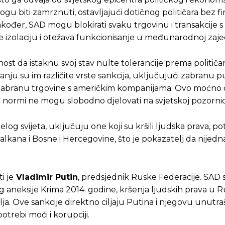
ogu biti zamrznuti, ostavljajući dotičnog političara bez fi
 Također, SAD mogu blokirati svaku trgovinu i transakcije s
 izolaciju i otežava funkcionisanje u međunarodnoj zajed
st da istaknu svoj stav nulte tolerancije prema političar
anju su im različite vrste sankcija, uključujući zabranu 
te zabranu trgovine s američkim kompanijama. Ovo moćno 
ih normi ne mogu slobodno djelovati na svjetskoj pozornic
cijelog svijeta, uključuju one koji su kršili ljudska prava, pot
s Balkana i Bosne i Hercegovine, što je pokazatelj da nijed
i je
Vladimir Putin
, predsjednik Ruske Federacije. SAD 
g aneksije Krima 2014. godine, kršenja ljudskih prava u Rus
a. Ove sankcije direktno ciljaju Putina i njegovu unutra
otrebi moći i korupciji.