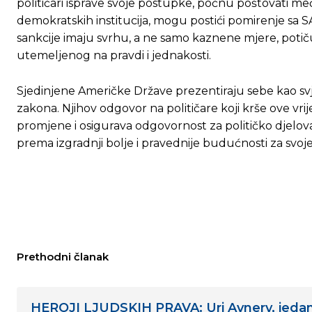
političari isprave svoje postupke, počnu poštovati m
demokratskih institucija, mogu postići pomirenje sa SA
sankcije imaju svrhu, a ne samo kaznene mjere, potič
utemeljenog na pravdi i jednakosti.
Sjedinjene Američke Države prezentiraju sebe kao svjeti
zakona. Njihov odgovor na političare koji krše ove vrij
promjene i osigurava odgovornost za političko djelova
prema izgradnji bolje i pravednije budućnosti za svoje ze
Prethodni članak
HEROJI LJUDSKIH PRAVA: Uri Avnery, jedan 