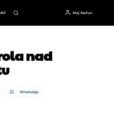
DAJ
Moj Račun
rola nad
tu
WhatsApp