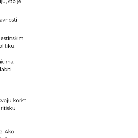
u, što je
javnosti
lestinskim
litiku.
icima.
abiti
voju korist.
ritisku
e. Ako