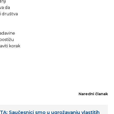
nji
ava da
i društva
ladavine
 postižu
viti korak
Naredni članak
: Saučesnici smo u ugrožavanju vlastitih