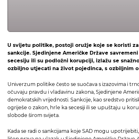
U svijetu politike, postoji oružje koje se korist
sankcije. Sjedinjene Američke Države savremeni su
secesiju ili su podložni korupciji, izlažu se snaž
ozbiljno utjecati na život pojedinca, s ozbiljni
Univerzum politike često se suočava s izazovima i trn
očuvaju pravdu i vladavinu zakona, Sjedinjene Američk
demokratskih vrijednosti. Sankcije, kao sredstvo priti
ogriješe o zakon, hrle ka secesiji ili se upuštaju u kor
slobode širom svijeta.
Kada se radi o sankcijama koje SAD mogu upotrijebiti
lišen prava na ulazak u Sjedinjene Američke Države, 