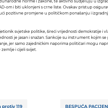
eđunarodne norme i zakone, te aktivno sudjeluju u izgrad
D-om i biti uklonjeni s crne liste. Ovakav pristup osigur
ući pozitivne promjene u političkom ponašanju i izgradnj
onik svjetske politike, šireći vrijednosti demokratije i v
ednosti je jasan i snažan. Sankcije su instrument kojim se
nje, jer samo zajedničkim naporima političari mogu napra
mlje i cijeli svijet.
protiv 119
BESPUĆA PACIJENTA