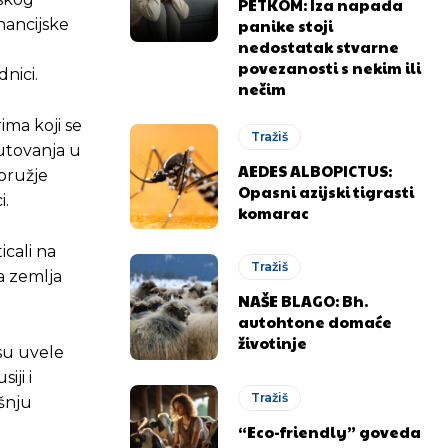
PETKOM: Iza napada
panike stoji
nancijske
nedostatak stvarne
povezanosti s nekim ili
nici.
nečim
ima koji se
Tražiš
putovanja u
AEDES ALBOPICTUS:
oružje
Opasni azijski tigrasti
i.
komarac
icali na
Tražiš
na zemlja
NAŠE BLAGO: Bh.
autohtone domaće
životinje
su uvele
iji i
Tražiš
šnju
“Eco-friendly” goveda