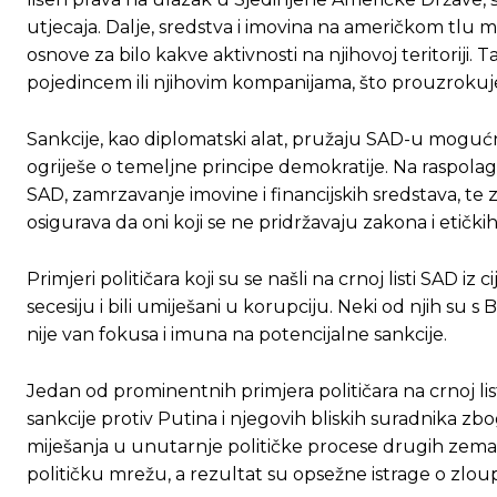
utjecaja. Dalje, sredstva i imovina na američkom tlu m
osnove za bilo kakve aktivnosti na njihovoj teritoriji.
pojedincem ili njihovim kompanijama, što prouzrokuje
Sankcije, kao diplomatski alat, pružaju SAD-u mogućno
ogriješe o temeljne principe demokratije. Na raspolag
SAD, zamrzavanje imovine i financijskih sredstava, 
osigurava da oni koji se ne pridržavaju zakona i etičk
Primjeri političara koji su se našli na crnoj listi SAD iz 
secesiju i bili umiješani u korupciju. Neki od njih su 
nije van fokusa i imuna na potencijalne sankcije.
Jedan od prominentnih primjera političara na crnoj list
sankcije protiv Putina i njegovih bliskih suradnika zbo
miješanja u unutarnje političke procese drugih zemalj
političku mrežu, a rezultat su opsežne istrage o zloup