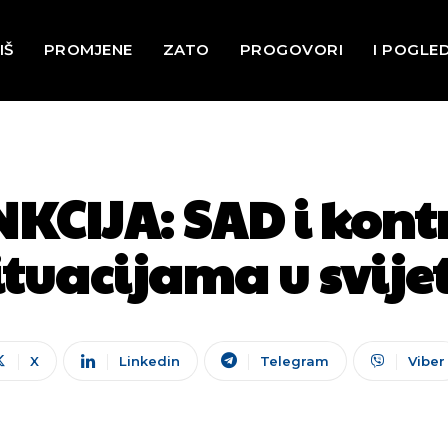
IŠ
PROMJENE
ZATO
PROGOVORI
I POGLE
KCIJA: SAD i kont
ituacijama u svije
X
Linkedin
Telegram
Viber