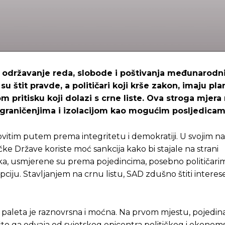
i za održavanje reda, slobode i poštivanja međunarodn
 štit pravde, a političari koji krše zakon, imaju pl
nom pritisku koji dolazi s crne liste. Ova stroga mjer
m ograničenjima i izolacijom kao mogućim posljedicam
ovitim putem prema integritetu i demokratiji. U svojim n
e Države koriste moć sankcija kako bi stajale na strani
ska, usmjerene su prema pojedincima, posebno političarima
upciju. Stavljanjem na crnu listu, SAD zdušno štiti interese
, paleta je raznovrsna i moćna. Na prvom mjestu, pojedin
što ga odvaja od svjetskog epicentra političkog i ekono