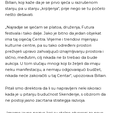
Billain, koji kaže da je se prvo sjeća u razrušenom
stanju, pa u stanju „krpljenja“, prije nego se tu počelo
nešto dešavati.
„Najradije se sjećam se platoa, druženja, Futura
festivala i tako dalje. Jako je bitno da jedan objekat
ima taj osjećaj Centra. Vrijeme i trendovi mijenjaju
kulturne centre, pa su tako određeni prostori
preživjeli upravo zahvaljujući iznajmljivanju prostora i
slično, međutim, cilj nikada ne bi trebao da bude
aukcija. U tom slučaju mnogi koji bi željeli da imaju
neku manifestaciju, a nemaju odgovarajući budžet,
nikada neće zakoračiti u taj Centar“, upozorava Billain.
Pitali smo direktora da li su napravljeni neki iskoraci
kada je u pitanju budućnost Skenderije, s obzirom da
ne postoji jasno zacrtana strategija razvoja.
„Imamo javne pozive koji su stalno otvoreni za nove