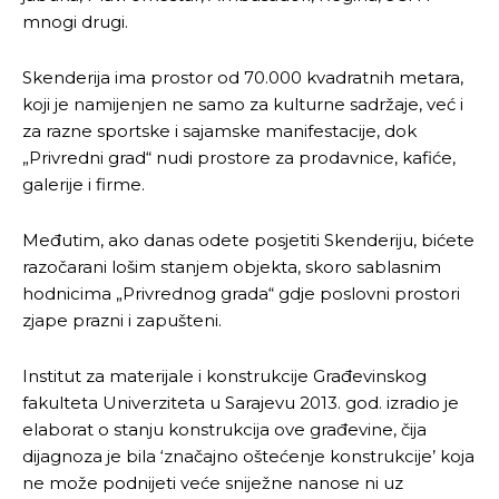
mnogi drugi.
Skenderija ima prostor od 70.000 kvadratnih metara,
koji je namijenjen ne samo za kulturne sadržaje, već i
za razne sportske i sajamske manifestacije, dok
„Privredni grad“ nudi prostore za prodavnice, kafiće,
galerije i firme.
Međutim, ako danas odete posjetiti Skenderiju, bićete
razočarani lošim stanjem objekta, skoro sablasnim
hodnicima „Privrednog grada“ gdje poslovni prostori
zjape prazni i zapušteni.
Institut za materijale i konstrukcije Građevinskog
fakulteta Univerziteta u Sarajevu 2013. god. izradio je
elaborat o stanju konstrukcija ove građevine, čija
dijagnoza je bila ‘značajno oštećenje konstrukcije’ koja
ne može podnijeti veće sniježne nanose ni uz