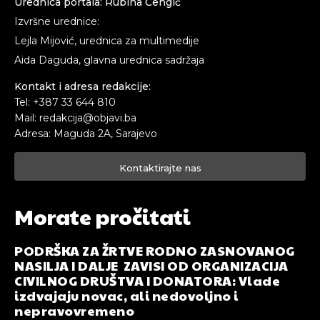
Urednica portala: Rubina Čengić
Izvršne urednice:
Lejla Mijović, urednica za multimedije
Aida Daguda, glavna urednica sadržaja
Kontakt i adresa redakcije:
Tel: +387 33 644 810
Mail: redakcija@objavi.ba
Adresa: Maguda 2A, Sarajevo
Kontaktirajte nas
Morate pročitati
PODRŠKA ZA ŽRTVE RODNO ZASNOVANOG
NASILJA I DALJE ZAVISI OD ORGANIZACIJA
CIVILNOG DRUŠTVA I DONATORA: Vlade
izdvajaju novac, ali nedovoljno i
nepravovremeno