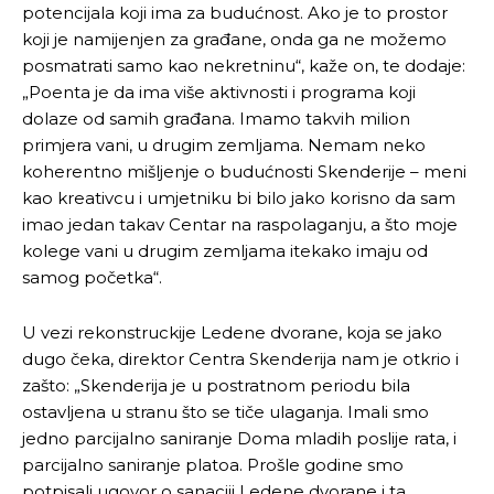
potencijala koji ima za budućnost. Ako je to prostor
koji je namijenjen za građane, onda ga ne možemo
posmatrati samo kao nekretninu“, kaže on, te dodaje:
„Poenta je da ima više aktivnosti i programa koji
dolaze od samih građana. Imamo takvih milion
primjera vani, u drugim zemljama. Nemam neko
koherentno mišljenje o budućnosti Skenderije – meni
kao kreativcu i umjetniku bi bilo jako korisno da sam
imao jedan takav Centar na raspolaganju, a što moje
kolege vani u drugim zemljama itekako imaju od
samog početka“.
U vezi rekonstruckije Ledene dvorane, koja se jako
dugo čeka, direktor Centra Skenderija nam je otkrio i
zašto: „Skenderija je u postratnom periodu bila
ostavljena u stranu što se tiče ulaganja. Imali smo
jedno parcijalno saniranje Doma mladih poslije rata, i
parcijalno saniranje platoa. Prošle godine smo
potpisali ugovor o sanaciji Ledene dvorane i ta