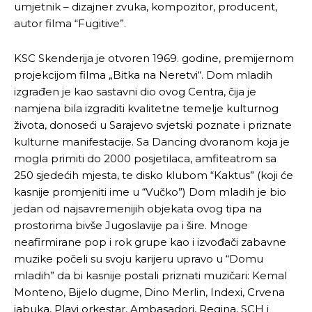
umjetnik – dizajner zvuka, kompozitor, producent,
autor filma “Fugitive”.
KSC Skenderija je otvoren 1969. godine, premijernom
projekcijom filma „Bitka na Neretvi“. Dom mladih
izgrađen je kao sastavni dio ovog Centra, čija je
namjena bila izgraditi kvalitetne temelje kulturnog
života, donoseći u Sarajevo svjetski poznate i priznate
kulturne manifestacije. Sa Dancing dvoranom koja je
mogla primiti do 2000 posjetilaca, amfiteatrom sa
250 sjedećih mjesta, te disko klubom “Kaktus” (koji će
kasnije promjeniti ime u “Vučko”) Dom mladih je bio
jedan od najsavremenijih objekata ovog tipa na
prostorima bivše Jugoslavije pa i šire. Mnoge
neafirmirane pop i rok grupe kao i izvođači zabavne
muzike počeli su svoju karijeru upravo u “Domu
mladih” da bi kasnije postali priznati muzičari: Kemal
Monteno, Bijelo dugme, Dino Merlin, Indexi, Crvena
jabuka, Plavi orkestar, Ambasadori, Regina, SCH i