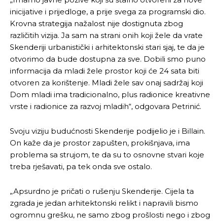
inicijative i prijedloge, a prije svega za programski dio.
Krovna strategija nažalost nije dostignuta zbog
različitih vizija. Ja sam na strani onih koji žele da vrate
Skenderiji urbanistički i arhitektonski stari sjaj, te da je
otvorimo da bude dostupna za sve. Dobili smo puno
informacija da mladi žele prostor koji će 24 sata biti
otvoren za korištenje. Mladi žele sav onaj sadržaj koji
Dom mladi ima tradicionalno, plus radionice kreativne
vrste i radionice za razvoj mladih“, odgovara Petrinić.
Svoju viziju budućnosti Skenderije podijelio je i Billain.
On kaže da je prostor zapušten, prokišnjava, ima
problema sa strujom, te da su to osnovne stvari koje
treba rješavati, pa tek onda sve ostalo.
„Apsurdno je pričati o rušenju Skenderije. Cijela ta
zgrada je jedan arhitektonski relikt i napravili bismo
ogromnu grešku, ne samo zbog prošlosti nego i zbog