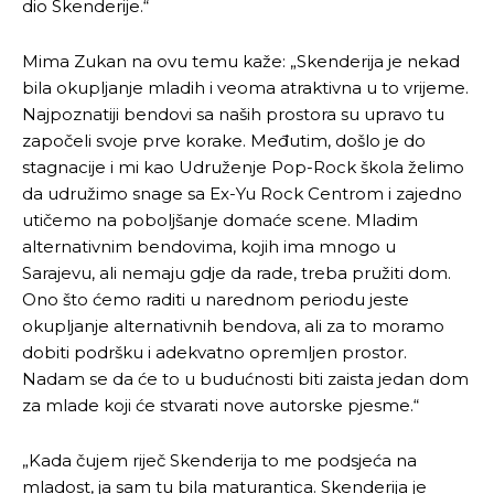
dio Skenderije.“
Mima Zukan na ovu temu kaže: „Skenderija je nekad
bila okupljanje mladih i veoma atraktivna u to vrijeme.
Najpoznatiji bendovi sa naših prostora su upravo tu
započeli svoje prve korake. Međutim, došlo je do
stagnacije i mi kao Udruženje Pop-Rock škola želimo
da udružimo snage sa Ex-Yu Rock Centrom i zajedno
utičemo na poboljšanje domaće scene. Mladim
alternativnim bendovima, kojih ima mnogo u
Sarajevu, ali nemaju gdje da rade, treba pružiti dom.
Ono što ćemo raditi u narednom periodu jeste
okupljanje alternativnih bendova, ali za to moramo
dobiti podršku i adekvatno opremljen prostor.
Nadam se da će to u budućnosti biti zaista jedan dom
za mlade koji će stvarati nove autorske pjesme.“
„Kada čujem riječ Skenderija to me podsjeća na
mladost, ja sam tu bila maturantica. Skenderija je