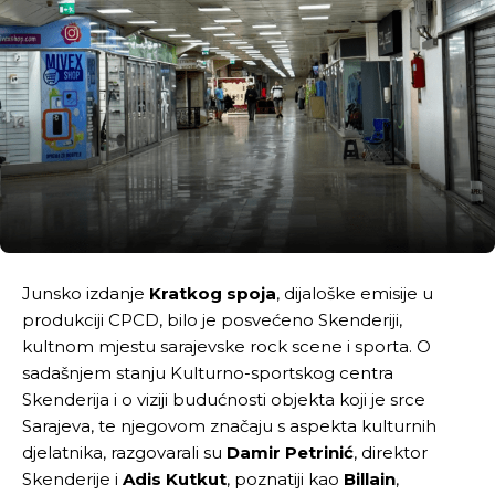
Junsko izdanje
Kratkog spoja
, dijaloške emisije u
produkciji CPCD, bilo je posvećeno Skenderiji,
kultnom mjestu sarajevske rock scene i sporta. O
sadašnjem stanju Kulturno-sportskog centra
Skenderija i o viziji budućnosti objekta koji je srce
Sarajeva, te njegovom značaju s aspekta kulturnih
djelatnika, razgovarali su
Damir Petrinić
, direktor
Skenderije i
Adis Kutkut
, poznatiji kao
Billain
,