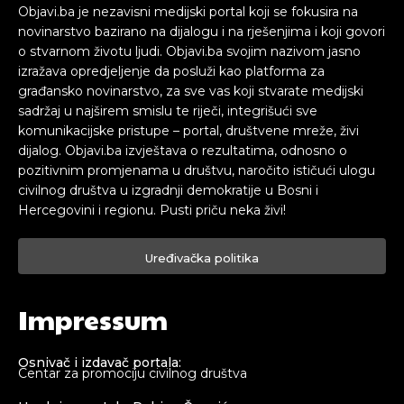
Objavi.ba je nezavisni medijski portal koji se fokusira na
novinarstvo bazirano na dijalogu i na rješenjima i koji govori
o stvarnom životu ljudi. Objavi.ba svojim nazivom jasno
izražava opredjeljenje da posluži kao platforma za
građansko novinarstvo, za sve vas koji stvarate medijski
sadržaj u najširem smislu te riječi, integrišući sve
komunikacijske pristupe – portal, društvene mreže, živi
dijalog. Objavi.ba izvještava o rezultatima, odnosno o
pozitivnim promjenama u društvu, naročito ističući ulogu
civilnog društva u izgradnji demokratije u Bosni i
Hercegovini i regionu. Pusti priču neka živi!
Uređivačka politika
Impressum
Osnivač i izdavač portala:
Centar za promociju civilnog društva