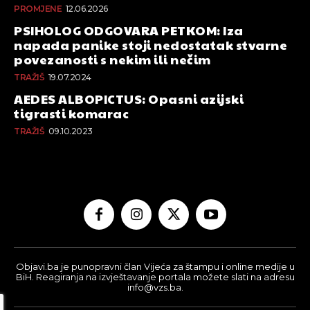
PROMJENE
12.06.2026
PSIHOLOG ODGOVARA PETKOM: Iza
napada panike stoji nedostatak stvarne
povezanosti s nekim ili nečim
TRAŽIŠ
19.07.2024
AEDES ALBOPICTUS: Opasni azijski
tigrasti komarac
TRAŽIŠ
09.10.2023
Objavi.ba je punopravni član Vijeća za štampu i online medije u
BiH. Reagiranja na izvještavanje portala možete slati na adresu
info@vzs.ba.