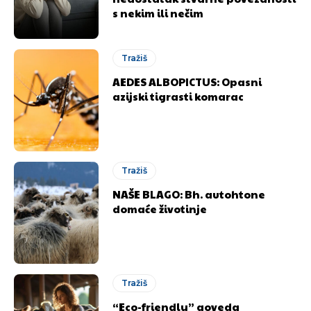
s nekim ili nečim
Tražiš
AEDES ALBOPICTUS: Opasni
azijski tigrasti komarac
Tražiš
NAŠE BLAGO: Bh. autohtone
domaće životinje
Tražiš
“Eco-friendly” goveda