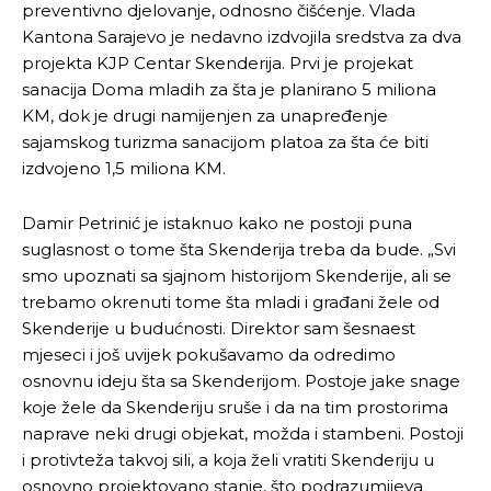
preventivno djelovanje, odnosno čišćenje. Vlada
Kantona Sarajevo je nedavno izdvojila sredstva za dva
projekta KJP Centar Skenderija. Prvi je projekat
sanacija Doma mladih za šta je planirano 5 miliona
KM, dok je drugi namijenjen za unapređenje
sajamskog turizma sanacijom platoa za šta će biti
izdvojeno 1,5 miliona KM.
Damir Petrinić je istaknuo kako ne postoji puna
suglasnost o tome šta Skenderija treba da bude. „Svi
smo upoznati sa sjajnom historijom Skenderije, ali se
trebamo okrenuti tome šta mladi i građani žele od
Skenderije u budućnosti. Direktor sam šesnaest
mjeseci i još uvijek pokušavamo da odredimo
osnovnu ideju šta sa Skenderijom. Postoje jake snage
koje žele da Skenderiju sruše i da na tim prostorima
naprave neki drugi objekat, možda i stambeni. Postoji
i protivteža takvoj sili, a koja želi vratiti Skenderiju u
osnovno projektovano stanje, što podrazumijeva