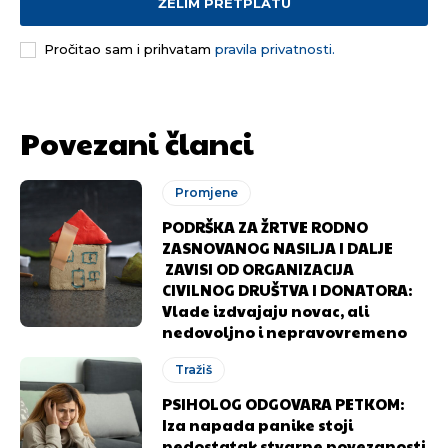
ŽELIM PRETPLATU
Pročitao sam i prihvatam
pravila privatnosti.
Povezani članci
Promjene
PODRŠKA ZA ŽRTVE RODNO
ZASNOVANOG NASILJA I DALJE
ZAVISI OD ORGANIZACIJA
CIVILNOG DRUŠTVA I DONATORA:
Vlade izdvajaju novac, ali
nedovoljno i nepravovremeno
Tražiš
PSIHOLOG ODGOVARA PETKOM:
Iza napada panike stoji
nedostatak stvarne povezanosti