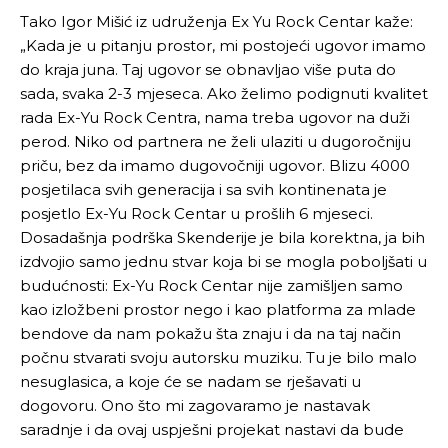
Tako Igor Mišić iz udruženja Ex Yu Rock Centar kaže:
„Kada je u pitanju prostor, mi postojeći ugovor imamo
do kraja juna. Taj ugovor se obnavljao više puta do
Pusti priču da živi!
Pusti priču da živi!
sada, svaka 2-3 mjeseca. Ako želimo podignuti kvalitet
rada Ex-Yu Rock Centra, nama treba ugovor na duži
perod. Niko od partnera ne želi ulaziti u dugoročniju
Ovim putem želimo da vam se zahvalimo što ste
Ovim putem želimo da vam se zahvalimo što ste
priču, bez da imamo dugovočniji ugovor. Blizu 4000
odlučili da pustite Vašu priču da živi, Redakcija
odlučili da pustite Vašu priču da živi, Redakcija
posjetilaca svih generacija i sa svih kontinenata je
Objavi.ba
Objavi.ba
posjetlo Ex-Yu Rock Centar u prošlih 6 mjeseci.
Dosadašnja podrška Skenderije je bila korektna, ja bih
izdvojio samo jednu stvar koja bi se mogla poboljšati u
budućnosti: Ex-Yu Rock Centar nije zamišljen samo
[wpuf_form id=”7463”]
[wpuf_form id=”7463”]
kao izložbeni prostor nego i kao platforma za mlade
bendove da nam pokažu šta znaju i da na taj način
počnu stvarati svoju autorsku muziku. Tu je bilo malo
nesuglasica, a koje će se nadam se rješavati u
dogovoru. Ono što mi zagovaramo je nastavak
saradnje i da ovaj uspješni projekat nastavi da bude