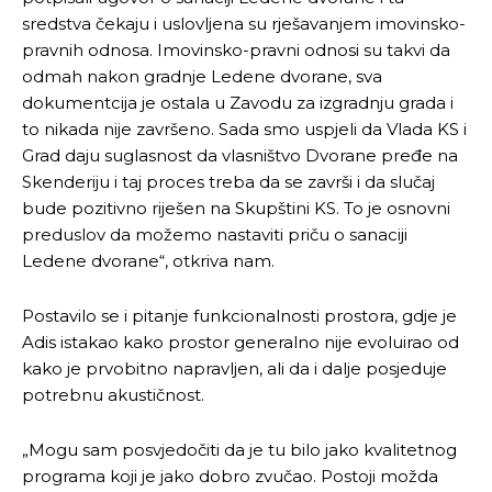
sredstva čekaju i uslovljena su rješavanjem imovinsko-
pravnih odnosa. Imovinsko-pravni odnosi su takvi da
odmah nakon gradnje Ledene dvorane, sva
dokumentcija je ostala u Zavodu za izgradnju grada i
to nikada nije završeno. Sada smo uspjeli da Vlada KS i
Grad daju suglasnost da vlasništvo Dvorane pređe na
Skenderiju i taj proces treba da se završi i da slučaj
bude pozitivno riješen na Skupštini KS. To je osnovni
preduslov da možemo nastaviti priču o sanaciji
Ledene dvorane“, otkriva nam.
Postavilo se i pitanje funkcionalnosti prostora, gdje je
Adis istakao kako prostor generalno nije evoluirao od
kako je prvobitno napravljen, ali da i dalje posjeduje
potrebnu akustičnost.
„Mogu sam posvjedočiti da je tu bilo jako kvalitetnog
programa koji je jako dobro zvučao. Postoji možda