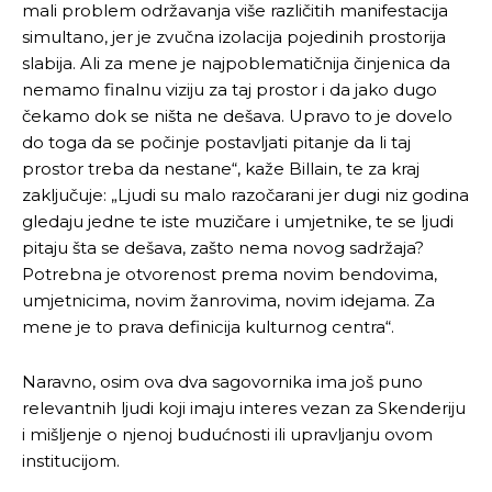
mali problem održavanja više različitih manifestacija
simultano, jer je zvučna izolacija pojedinih prostorija
slabija. Ali za mene je najpoblematičnija činjenica da
nemamo finalnu viziju za taj prostor i da jako dugo
čekamo dok se ništa ne dešava. Upravo to je dovelo
do toga da se počinje postavljati pitanje da li taj
prostor treba da nestane“, kaže Billain, te za kraj
zaključuje: „Ljudi su malo razočarani jer dugi niz godina
gledaju jedne te iste muzičare i umjetnike, te se ljudi
pitaju šta se dešava, zašto nema novog sadržaja?
Potrebna je otvorenost prema novim bendovima,
umjetnicima, novim žanrovima, novim idejama. Za
mene je to prava definicija kulturnog centra“.
Naravno, osim ova dva sagovornika ima još puno
relevantnih ljudi koji imaju interes vezan za Skenderiju
i mišljenje o njenoj budućnosti ili upravljanju ovom
institucijom.