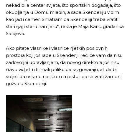
nekad bila centar svijeta, što sportskih događaja, što
okupljanja u Domu mladih, a sada Skenderiju vidim
kao jad i čemer. Smatram da Skenderiji treba vratiti
stari sjaj i staru namjeru“, rekla je Maja Karić, građanka
Sarajeva.
Ako pitate vlasnike i vlasnice rijetkih poslovnih
prostora koji još rade u Skenderiji, reći će vam da nisu
zadovoljni upravljanjem, da novog direktora još nisu
uživo vidjeli niti imali priliku da razgovaraju, ali da bi
voljeli da ostanu na istom mjestu i da se vrati žamor i
gužva u Skenderiji.