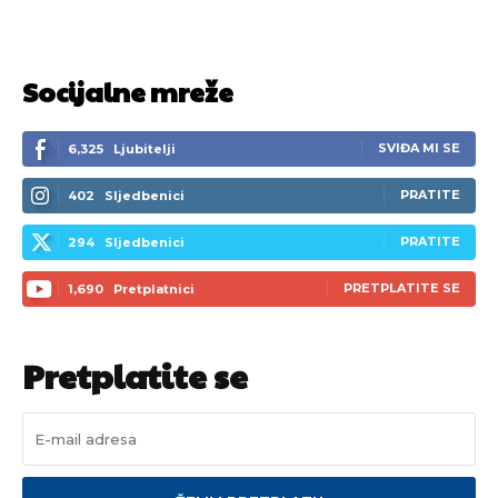
Socijalne mreže
SVIĐA MI SE
6,325
Ljubitelji
PRATITE
402
Sljedbenici
PRATITE
294
Sljedbenici
PRETPLATITE SE
1,690
Pretplatnici
Pretplatite se