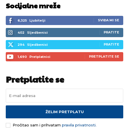
Socijalne mreže
SVIĐA MI SE
6,325
Ljubitelji
PRATITE
402
Sljedbenici
PRATITE
294
Sljedbenici
PRETPLATITE SE
1,690
Pretplatnici
Pretplatite se
ŽELIM PRETPLATU
Pročitao sam i prihvatam
pravila privatnosti.