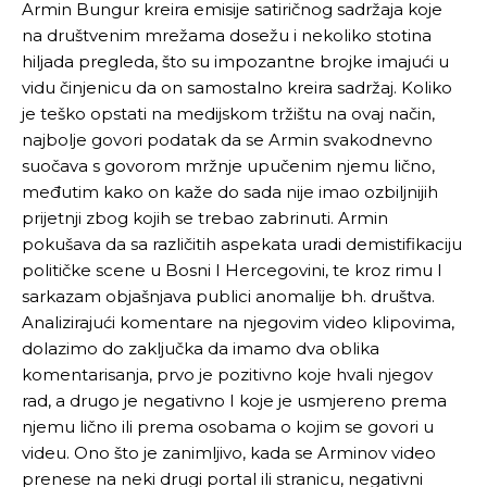
Armin Bungur kreira emisije satiričnog sadržaja koje
na društvenim mrežama dosežu i nekoliko stotina
hiljada pregleda, što su impozantne brojke imajući u
vidu činjenicu da on samostalno kreira sadržaj. Koliko
je teško opstati na medijskom tržištu na ovaj način,
najbolje govori podatak da se Armin svakodnevno
suočava s govorom mržnje upučenim njemu lično,
međutim kako on kaže do sada nije imao ozbiljnijih
prijetnji zbog kojih se trebao zabrinuti. Armin
pokušava da sa različitih aspekata uradi demistifikaciju
političke scene u Bosni I Hercegovini, te kroz rimu I
sarkazam objašnjava publici anomalije bh. društva.
Analizirajući komentare na njegovim video klipovima,
dolazimo do zaključka da imamo dva oblika
komentarisanja, prvo je pozitivno koje hvali njegov
rad, a drugo je negativno I koje je usmjereno prema
njemu lično ili prema osobama o kojim se govori u
videu. Ono što je zanimljivo, kada se Arminov video
prenese na neki drugi portal ili stranicu, negativni