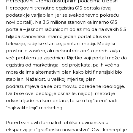
Hercegovini. Prema dostupnim podacima u Bosni i
Hercegovini trenutno egzistira 615 portala (ovaj
podatak je varijabilan, jer se svakodnevno pokreću
novi portalI). Na 3,5 miliona stanovnika imamo 615
portala – jasnom računicom dolazimo da na svakih 5,5
hiljada stanovnika imamo jedan portal plus sve
televizije, radijske stanice, printani mediji. Medijski
prostor je zasićen, ali i nekontrolisan što predstavlja
veći problem za zajednicu. Rijetko koji portal može da
egzistira od marketinga i od projekata, pa ih većina
mora da ima alternativni plan kako biti finansijski bio
stabilan. Nažalost, u velikoj mjeri taj plan
podrazumijeva da se promovišu određene ideologije.
Da bi se ove ideologije osnažile, najbolji metod je
odvesti ljude na komentare, te se u toj “areni” radi
“najkvalitetniji” marketing.
Pored svih ovih formalnih oblika novinarstva u
ekspanziji je i “građansko novinarstvo”. Ovaj koncept je