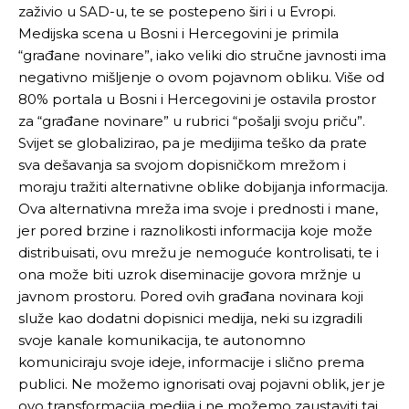
zaživio u SAD-u, te se postepeno širi i u Evropi.
Medijska scena u Bosni i Hercegovini je primila
“građane novinare”, iako veliki dio stručne javnosti ima
negativno mišljenje o ovom pojavnom obliku. Više od
80% portala u Bosni i Hercegovini je ostavila prostor
za “građane novinare” u rubrici “pošalji svoju priču”.
Svijet se globalizirao, pa je medijima teško da prate
sva dešavanja sa svojom dopisničkom mrežom i
moraju tražiti alternativne oblike dobijanja informacija.
Ova alternativna mreža ima svoje i prednosti i mane,
jer pored brzine i raznolikosti informacija koje može
distribuisati, ovu mrežu je nemoguće kontrolisati, te i
ona može biti uzrok diseminacije govora mržnje u
javnom prostoru. Pored ovih građana novinara koji
služe kao dodatni dopisnici medija, neki su izgradili
svoje kanale komunikacija, te autonomno
komuniciraju svoje ideje, informacije i slično prema
publici. Ne možemo ignorisati ovaj pojavni oblik, jer je
ovo transformacija medija i ne možemo zaustaviti taj