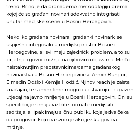
trend. Bitno je da pronađemo metodologiju prema
kojoj će se građani novinari adekvatno integrisati
unutar medijske scene u Bosni i Hercegovini.
Nekoliko građana novinara i građanki novinarki se
uspješno integrisalo u medijski prostor Bosne i
Hercegovine, ali svi imaju zajednički problem, a to su
prijetnje i govor mržnje na njihovim objavama. Među
naistaknutijim predstavnicima/cama građanskog
novinarstva u Bosni i Hercegovini su Armin Bungur,
Elmedin Došlo i Kemija Hodžić. Njihov reach je zaista
značajan, te samim time mogu da ostvaruju I zapažen
utjecaj na javno mnijenje u Bosni i Hercegovini. Oni su
specifični, jer imaju različite formate medijskih
sadržaja, ali ipak imaju sličnu publiku koja jedva čeka
da progovori koju na svom jeziku, jeziku govora
mržnje.