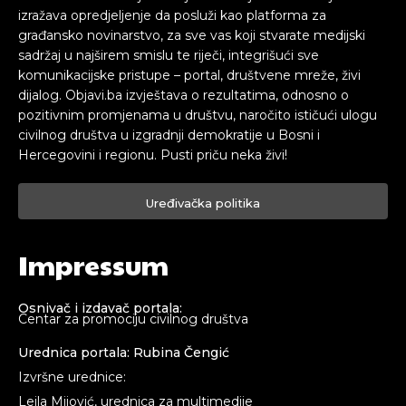
izražava opredjeljenje da posluži kao platforma za
građansko novinarstvo, za sve vas koji stvarate medijski
sadržaj u najširem smislu te riječi, integrišući sve
komunikacijske pristupe – portal, društvene mreže, živi
dijalog. Objavi.ba izvještava o rezultatima, odnosno o
pozitivnim promjenama u društvu, naročito ističući ulogu
civilnog društva u izgradnji demokratije u Bosni i
Hercegovini i regionu. Pusti priču neka živi!
Uređivačka politika
Impressum
Osnivač i izdavač portala:
Centar za promociju civilnog društva
Urednica portala: Rubina Čengić
Izvršne urednice:
Lejla Mijović, urednica za multimedije