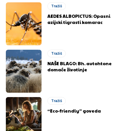
Tražiš
AEDES ALBOPICTUS: Opasni
azijski tigrasti komarac
Tražiš
NAŠE BLAGO: Bh. autohtone
domaće životinje
Tražiš
“Eco-friendly” goveda