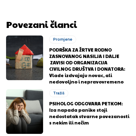
Povezani članci
Promjene
PODRŠKA ZA ŽRTVE RODNO
ZASNOVANOG NASILJA I DALJE
ZAVISI OD ORGANIZACIJA
CIVILNOG DRUŠTVA I DONATORA:
Vlade izdvajaju novac, ali
nedovoljno i nepravovremeno
Tražiš
PSIHOLOG ODGOVARA PETKOM:
Iza napada panike stoji
nedostatak stvarne povezanosti
s nekim ili nečim