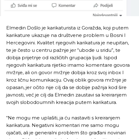
Elmedin Došlo je karikaturista iz Goražda, koji putem
karikature ukazuje na društvene problem u Bosni I
Hercegovini. Kvalitet njegovih karikatura je neupitan,
te je često u centru pažnje jer “ubode u sridu”, te
dobija prijetnje od različitih grupacija ljudi. Ispod
njegovih karikatura rijetko imamo komentare govora
mržnje, ali on govor mržnje dobija kroz svoj inbox I
kroz ličnu komunikaciju. Ovaj oblik govora mržnje je
opasan, jer očito nije cilj da se dobije pažnja kod šire
javnosti, već je cilj da Elmedin zaustavi sa kreiranjem
svojih slobodoumnih kreacija putem karikatura.
“Ne mogu me uplašiti, ja ću nastaviti s kreiranjem
karikatura. Negativni komentari me samo mogu
ojačati, ali je generalni problem što građani novinari