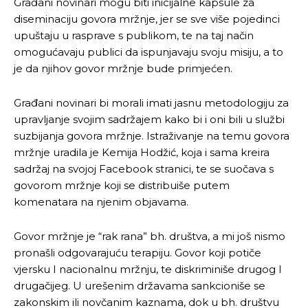
Građani novinari mogu biti inicijalne kapsule za
diseminaciju govora mržnje, jer se sve više pojedinci
Pusti priču da živi!
Pusti priču da živi!
upuštaju u rasprave s publikom, te na taj način
omogućavaju publici da ispunjavaju svoju misiju, a to
je da njihov govor mržnje bude primjećen.
Ovim putem želimo da vam se zahvalimo što ste
Ovim putem želimo da vam se zahvalimo što ste
odlučili da pustite Vašu priču da živi, Redakcija
odlučili da pustite Vašu priču da živi, Redakcija
Građani novinari bi morali imati jasnu metodologiju za
Objavi.ba
Objavi.ba
upravljanje svojim sadržajem kako bi i oni bili u službi
suzbijanja govora mržnje. Istraživanje na temu govora
mržnje uradila je Kemija Hodžić, koja i sama kreira
sadržaj na svojoj Facebook stranici, te se suočava s
[wpuf_form id=”7463”]
[wpuf_form id=”7463”]
govorom mržnje koji se distribuiše putem
komenatara na njenim objavama.
Govor mržnje je “rak rana” bh. društva, a mi još nismo
pronašli odgovarajuću terapiju. Govor koji potiče
vjersku I nacionalnu mržnju, te diskriminiše drugog I
drugačijeg. U urešenim državama sankcioniše se
zakonskim ili novčanim kaznama, dok u bh. društvu