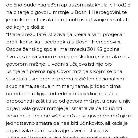
obično bude nagrađen aplauzom, istaknula je Hodžić
na pitanje o govoru mržnje u Bosni I Hercegovini, te
je prokomentarisala pomenuto istraživanje i rezultate
do kojih je došla:
“Prateći rezultate istraživanja kreirala sam prosječan
profil korisnika Facebook-a u Bosni i Hercegovini.
Osoba ženskog spola, ima između 30 i 45 godina
života, sa završenom srednjom školom, susretala se sa
govorom mržnje, u većini slučajeva isti nije bio
usmjeren prema njoj. Govor mržnje s kojim se ona
susretala usmjeren je prema različitim nacionalnim
skupinama, seksualnim manjinama, pripadnicima
određenih religija i određenim pojedincima. Zna
prepoznati i zaštititi se od govora mržnje, u pravilu nije
prijavljivala govor mržnje jer smatra da će to učiniti
neko drugi, ima previše sadržaja sa govorom mržnje ili
jednostavno smatra da nee biti učinkovito, ali kada je
prijavljivala sporni sadržaj je u većini slučajeva
uklonjen.”Mnogo je vise kanala komunikacije i desila