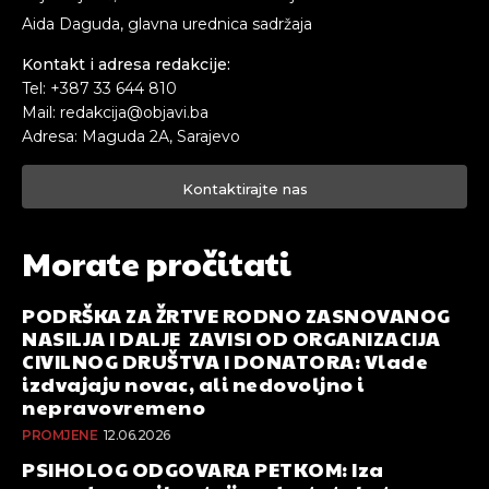
Aida Daguda, glavna urednica sadržaja
Kontakt i adresa redakcije:
Tel: +387 33 644 810
Mail: redakcija@objavi.ba
Adresa: Maguda 2A, Sarajevo
Kontaktirajte nas
Morate pročitati
PODRŠKA ZA ŽRTVE RODNO ZASNOVANOG
NASILJA I DALJE ZAVISI OD ORGANIZACIJA
CIVILNOG DRUŠTVA I DONATORA: Vlade
izdvajaju novac, ali nedovoljno i
nepravovremeno
PROMJENE
12.06.2026
PSIHOLOG ODGOVARA PETKOM: Iza