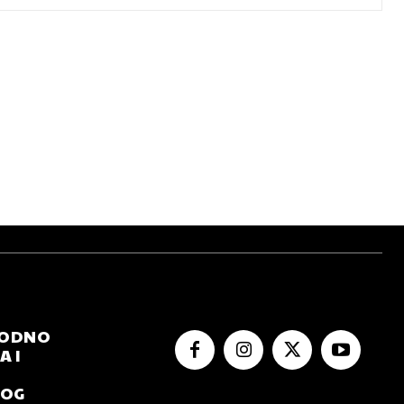
RODNO
 I
NOG