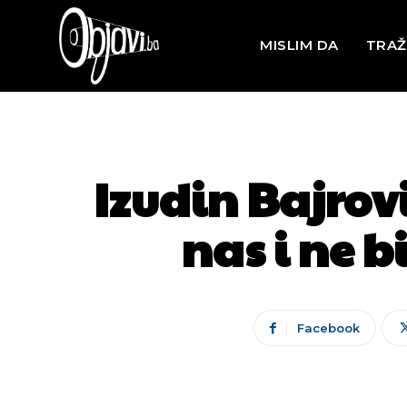
MISLIM DA
TRAŽ
Izudin Bajrov
nas i ne b
Facebook