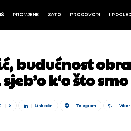
IŠ
PROMJENE
ZATO
PROGOVORI
I POGLE
ić, budućnost obr
i sjeb’o k‘o što sm
X
Linkedin
Telegram
Viber