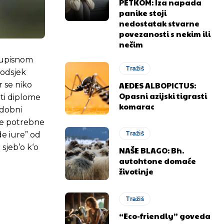
PETKOM: Iza napada
panike stoji
nedostatak stvarne
povezanosti s nekim ili
nečim
m upisnom
Tražiš
n odsjek
AEDES ALBOPICTUS:
r se niko
Opasni azijski tigrasti
ati diplome
.ba
.ba
komarac
odobni
ome potrebne
Tražiš
de iure” od
 sjeb’o k‘o
NAŠE BLAGO: Bh.
autohtone domaće
životinje
Tražiš
“Eco-friendly” goveda