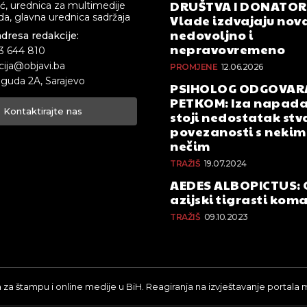
DRUŠTVA I DONATOR
ić, urednica za multimedije
a, glavna urednica sadržaja
Vlade izdvajaju nova
nedovoljno i
adresa redakcije:
nepravovremeno
33 644 810
cija@objavi.ba
PROMJENE
12.06.2026
guda 2A, Sarajevo
PSIHOLOG ODGOVAR
PETKOM: Iza napada
Kontaktirajte nas
stoji nedostatak stv
povezanosti s nekim 
nečim
TRAŽIŠ
19.07.2024
AEDES ALBOPICTUS: 
azijski tigrasti kom
TRAŽIŠ
09.10.2023
a za štampu i online medije u BiH. Reagiranja na izvještavanje portala 