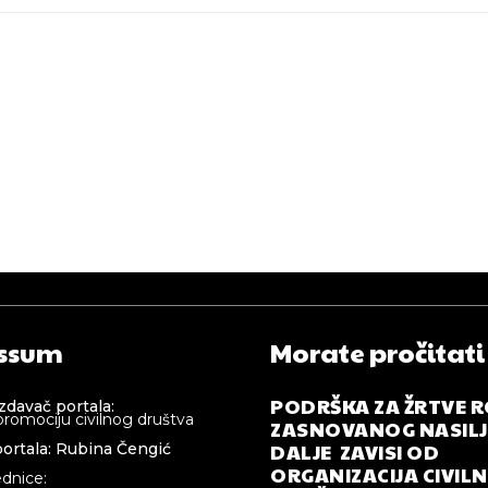
ssum
Morate pročitati
PODRŠKA ZA ŽRTVE 
izdavač portala:
promociju civilnog društva
ZASNOVANOG NASILJA
DALJE ZAVISI OD
ortala: Rubina Čengić
ORGANIZACIJA CIVIL
ednice: