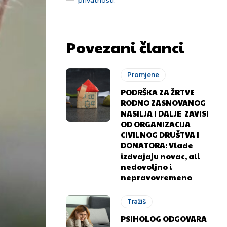
Povezani članci
Promjene
PODRŠKA ZA ŽRTVE
RODNO ZASNOVANOG
NASILJA I DALJE ZAVISI
OD ORGANIZACIJA
CIVILNOG DRUŠTVA I
DONATORA: Vlade
izdvajaju novac, ali
nedovoljno i
nepravovremeno
Tražiš
PSIHOLOG ODGOVARA