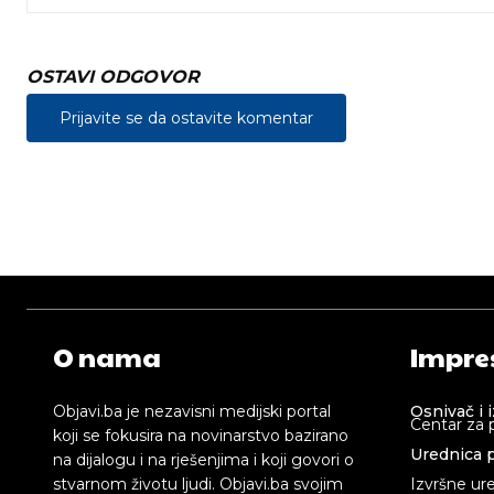
OSTAVI ODGOVOR
Prijavite se da ostavite komentar
O nama
Impre
Objavi.ba je nezavisni medijski portal
Osnivač i 
Centar za 
koji se fokusira na novinarstvo bazirano
Urednica p
na dijalogu i na rješenjima i koji govori o
stvarnom životu ljudi. Objavi.ba svojim
Izvršne ur