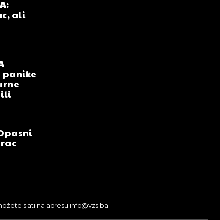
A:
c, ali
A
 panike
arne
ili
Opasni
arac
možete slati na adresu info@vzs.ba.