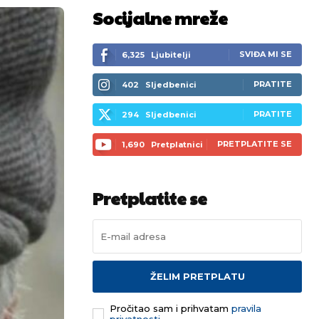
Socijalne mreže
SVIĐA MI SE
6,325
Ljubitelji
PRATITE
402
Sljedbenici
PRATITE
294
Sljedbenici
PRETPLATITE SE
1,690
Pretplatnici
Pretplatite se
ŽELIM PRETPLATU
Pročitao sam i prihvatam
pravila
privatnosti.