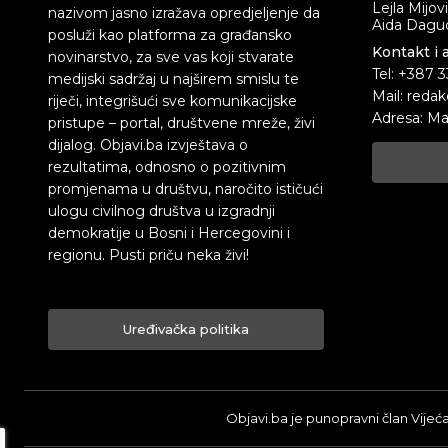
Lejla Mijov
nazivom jasno izražava opredjeljenje da
Aida Dagud
posluži kao platforma za građansko
Kontakt i 
novinarstvo, za sve vas koji stvarate
Tel: +387 
medijski sadržaj u najširem smislu te
Mail: redak
riječi, integrišući sve komunikacijske
Adresa: Ma
pristupe – portal, društvene mreže, živi
dijalog. Objavi.ba izvještava o
rezultatima, odnosno o pozitivnim
promjenama u društvu, naročito ističući
ulogu civilnog društva u izgradnji
demokratije u Bosni i Hercegovini i
regionu. Pusti priču neka živi!
Uređivačka politika
Objavi.ba je punopravni član Vijeć