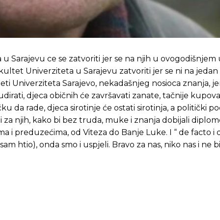
Pusti priču da živi!
Pusti priču da živi!
a u Sarajevu ce se zatvoriti jer se na njih u ovogodišnje
fakultet Univerziteta u Sarajevu zatvoriti jer se ni na jeda
lteti Univerziteta Sarajevo, nekadašnjeg nosioca znanja, je
 studirati, djeca običnih će završavati zanate, tačnije kupov
ste odlučili da pustite Vašu priču da živi, Redakcija Objavi
ste odlučili da pustite Vašu priču da živi, Redakcija Objavi
da rade, djeca sirotinje će ostati sirotinja, a politički p
ni za njih, kako bi bez truda, muke i znanja dobijali dipl
a i preduzećima, od Viteza do Banje Luke. I “ de facto i 
sam htio), onda smo i uspjeli. Bravo za nas, niko nas i ne bi