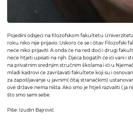
Pojedini odsjeci na filozofskom fakultetu Univerzitet
roku niko nije prijavio. Uskoro će se i čitav Filozofski 
neće niko prijaviti. A onda će na red doći i drugi faku
neće htjeti upisati na njih. Djeca bogatih će ići vani i
Ovim putem želimo da vam se zahvalimo što 
Ovim putem želimo da vam se zahvalimo što 
na privatnim srednjim stručnim školama i ići u Njemačku 
mladi kadrovi će završavati fakultete koji su i osnova
za zapošljavanje u javnim( čitaj stranačkim) ustanovam
ove države nema ništa. Ako smo je htjeli razvaliti ( ja ni
[wpuf_form id=”7463”]
[wpuf_form id=”7463”]
što smo sami sebe.
Piše: Izudin Bajrović