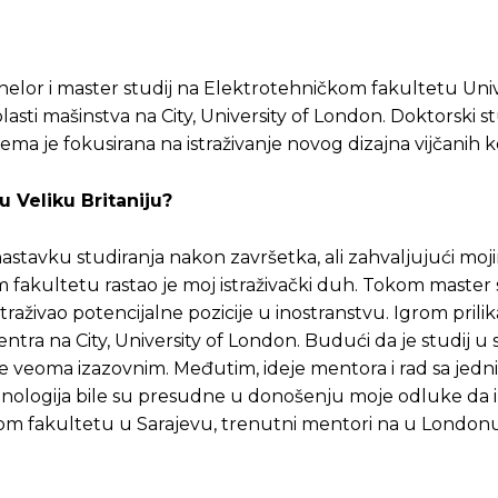
chelor i master studij na Elektrotehničkom fakultetu Uni
sti mašinstva na City, University of London. Doktorski stu
tema je fokusirana na istraživanje novog dizajna vijčanih
u Veliku Britaniju?
astavku studiranja nakon završetka, ali zahvaljujući moj
fakultetu rastao je moj istraživački duh. Tokom master 
raživao potencijalne pozicije u inostranstvu. Igrom prilika
centra na City, University of London. Budući da je studij u
 se veoma izazovnim. Međutim, ideje mentora i rad sa jed
ehnologija bile su presudne u donošenju moje odluke da 
m fakultetu u Sarajevu, trenutni mentori na u Londonu, p