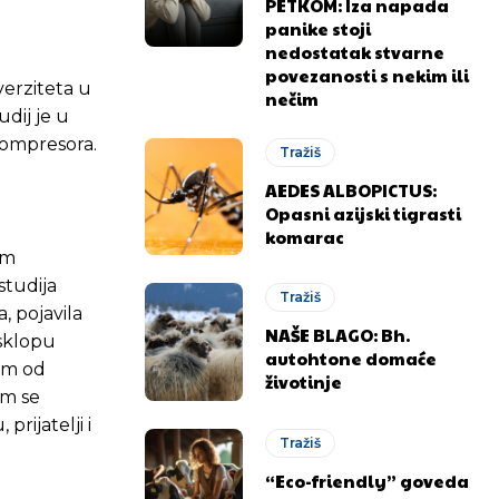
PETKOM: Iza napada
panike stoji
nedostatak stvarne
povezanosti s nekim ili
verziteta u
nečim
dij je u
 kompresora.
Tražiš
AEDES ALBOPICTUS:
Opasni azijski tigrasti
komarac
im
studija
Tražiš
, pojavila
NAŠE BLAGO: Bh.
 sklopu
autohtone domaće
nim od
životinje
im se
rijatelji i
Tražiš
“Eco-friendly” goveda