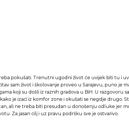
reba pokušati. Trenutni ugodni život će uvijek biti tu i uv
 čitav sam život i školovanje proveo u Sarajevu, puno je ma
ama koji su došli iz raznih gradova u BiH. U razgovoru s
kako je izaći iz komfor zone i okušati se negdje drugo. S
tan, ali ne treba biti presudan u donošenju odluke jer m
otu. Za jasan cilj i uz pravu podršku sve je ostvarivo.