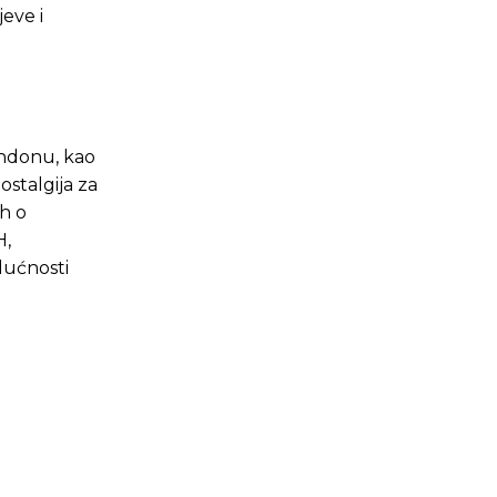
jeve i
ondonu, kao
ostalgija za
ih o
H,
dućnosti