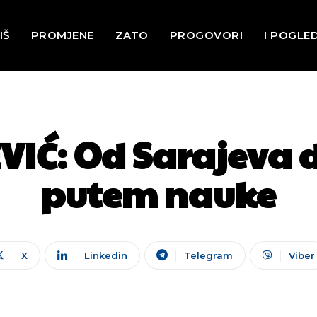
IŠ
PROMJENE
ZATO
PROGOVORI
I POGLE
VIĆ: Od Sarajeva
putem nauke
X
Linkedin
Telegram
Viber