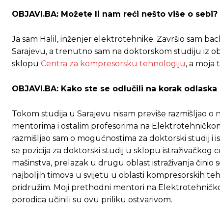
OBJAVI.BA: Možete li nam reći nešto više o sebi?
Ja sam Halil, inženjer elektrotehnike. Završio sam ba
Sarajevu, a trenutno sam na doktorskom studiju iz obla
sklopu
Centra za kompresorsku tehnologiju
, a moja 
OBJAVI.BA: Kako ste se odlučili na korak odlaska 
Tokom studija u Sarajevu nisam previše razmišljao o n
mentorima i ostalim profesorima na Elektrotehničkom 
razmišljao sam o mogućnostima za doktorski studij i ist
se pozicija za doktorski studij u sklopu istraživačkog 
mašinstva, prelazak u drugu oblast istraživanja činio
najboljih timova u svijetu u oblasti kompresorskih t
pridružim. Moji prethodni mentori na Elektrotehničko
porodica učinili su ovu priliku ostvarivom.