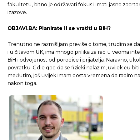
fakultetu, bitno je održavati fokus i imati jasno zacrta
izazove.
[wpuf_form id=”7463”]
[wpuf_form id=”7463”]
OBJAVI.BA: Planirate li se vratiti u BiH?
Trenutno ne razmišljam previše o tome, trudim se da
i u čitavom UK, ima mnogo prilika za rad u veoma inter
BiH i odvojenost od porodice i prijatelja. Naravno, ukoli
povratku. Gdje god da se fizički nalazim, uvijek ću bit
međutim, još uvijek imam dosta vremena da radim na s
nakon toga.