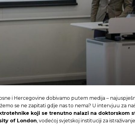
Bosne i Hercegovine dobivamo putem medija – najuspješni
 možemo se ne zapitati gdje nas to nema? U intervjuu za na
trotehnike koji se trenutno nalazi na doktorskom s
sity of London
, vodećoj svjetskoj instituciji za istraživanj