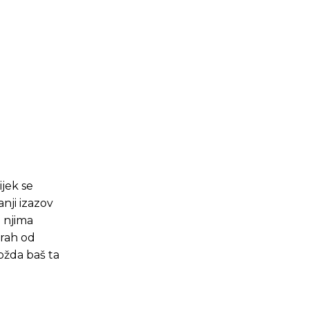
ijek se
nji izazov
a njima
trah od
ožda baš ta