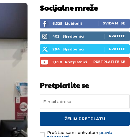
Socijalne mreže
SVIĐA MI SE
6,325
Ljubitelji
PRATITE
402
Sljedbenici
PRATITE
294
Sljedbenici
PRETPLATITE SE
1,690
Pretplatnici
Pretplatite se
ŽELIM PRETPLATU
Pročitao sam i prihvatam
pravila
privatnosti.