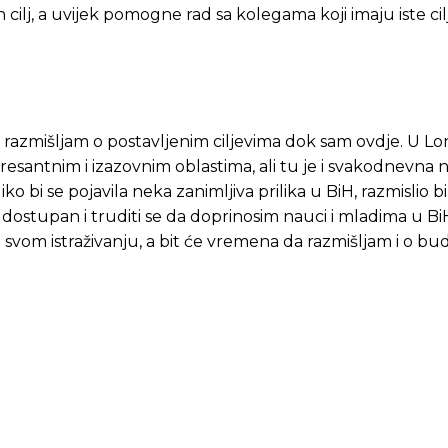
n cilj, a uvijek pomogne rad sa kolegama koji imaju iste cil
 razmišljam o postavljenim ciljevima dok sam ovdje. U L
esantnim i izazovnim oblastima, ali tu je i svakodnevna n
ko bi se pojavila neka zanimljiva prilika u BiH, razmislio b
i dostupan i truditi se da doprinosim nauci i mladima u Bi
vom istraživanju, a bit će vremena da razmišljam i o bu