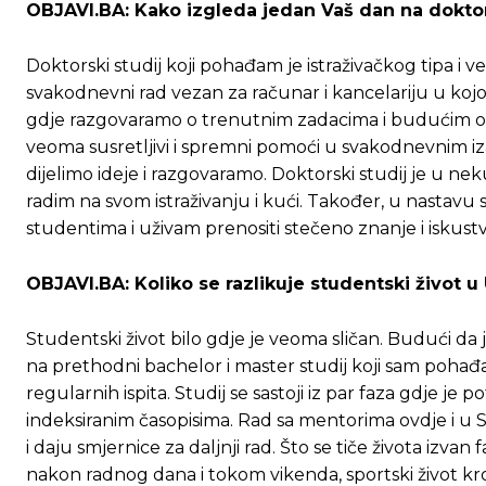
OBJAVI.BA: Kako izgleda jedan Vaš dan na dokto
Doktorski studij koji pohađam je istraživačkog tipa i v
svakodnevni rad vezan za računar i kancelariju u koj
gdje razgovaramo o trenutnim zadacima i budućim oblas
veoma susretljivi i spremni pomoći u svakodnevnim iz
dijelimo ideje i razgovaramo. Doktorski studij je u nek
radim na svom istraživanju i kući. Također, u nastavu
studentima i uživam prenositi stečeno znanje i iskustv
OBJAVI.BA: Koliko se razlikuje studentski život 
Studentski život bilo gdje je veoma sličan. Budući da 
na prethodni bachelor i master studij koji sam poha
regularnih ispita. Studij se sastoji iz par faza gdje 
indeksiranim časopisima. Rad sa mentorima ovdje i u 
Ovim putem želimo da vam se zahvalimo što 
Ovim putem želimo da vam se zahvalimo što 
i daju smjernice za daljnji rad. Što se tiče života izva
nakon radnog dana i tokom vikenda, sportski život kr