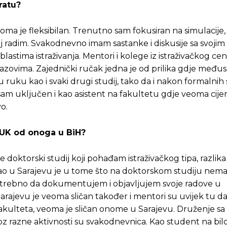
ratu?
eoma je fleksibilan. Trenutno sam fokusiran na simulacije,
oj radim. Svakodnevno imam sastanke i diskusije sa svoj
tima istraživanja. Mentori i kolege iz istraživačkog cen
azovima. Zajednički ručak jedna je od prilika gdje međ
u ruku kao i svaki drugi studij, tako da i nakon formalnih 
 sam uključen i kao asistent na fakultetu gdje veoma cije
o.
u UK od onoga u BiH?
Pusti priču da živi!
Pusti priču da živi!
je doktorski studij koji pohađam istraživačkog tipa, razli
đao u Sarajevu je u tome što na doktorskom studiju ne
je potrebno da dokumentujem i objavljujem svoje radove u
Sarajevu je veoma sličan također i mentori su uvijek tu
ste odlučili da pustite Vašu priču da živi, Redakcija Objavi
ste odlučili da pustite Vašu priču da živi, Redakcija Objavi
n fakulteta, veoma je sličan onome u Sarajevu. Druženje sa 
oz razne aktivnosti su svakodnevnica. Kao student na bi