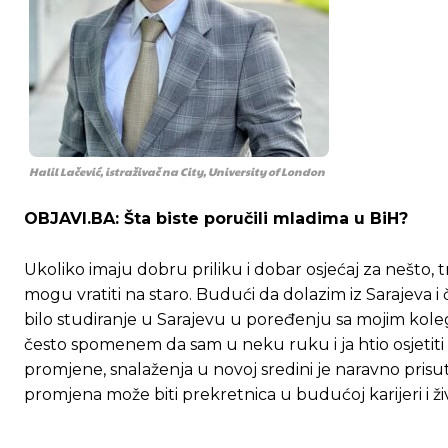
Halil Lačević, istraživač na City, University of London
OBJAVI.BA: Šta biste poručili mladima u BiH?
Ukoliko imaju dobru priliku i dobar osjećaj za nešto, t
mogu vratiti na staro. Budući da dolazim iz Sarajeva i
bilo studiranje u Sarajevu u poređenju sa mojim koleg
često spomenem da sam u neku ruku i ja htio osjetiti 
promjene, snalaženja u novoj sredini je naravno prisu
promjena može biti prekretnica u budućoj karijeri i živ