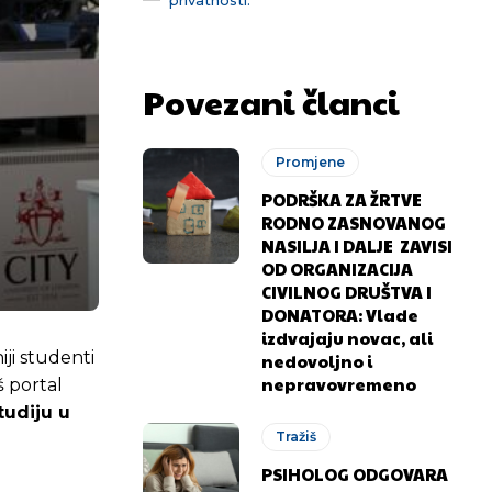
Povezani članci
Promjene
PODRŠKA ZA ŽRTVE
RODNO ZASNOVANOG
NASILJA I DALJE ZAVISI
OD ORGANIZACIJA
CIVILNOG DRUŠTVA I
DONATORA: Vlade
izdvajaju novac, ali
ji studenti
nedovoljno i
nepravovremeno
š portal
tudiju u
Tražiš
e
PSIHOLOG ODGOVARA