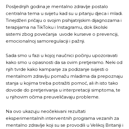
Posljednjih godina je mentalno zdravlje postalo
centralna tema u svijetu kad su u pitanju djeca i mladi.
Tinejdžeri pričaju o svojim psihijatrijskim dijagnozama i
terapijama na TikToku i Instagramu, dok školski
sistemi zbog povećanja uvode kurseve o prevenciji,
emocionalnoj samoregulaciji i pažnji.
Sada smo u fazi u kojoj naučnici počinju upozoravati
kako smo u opasnosti da sa ovim pretjeramo. Neki od
njih tvrde kako kampanje za podizanje svijesti o
mentalnom zdravlju pomažu mladima da prepoznaju
stanja u kojima treba potražiti pomoć, ali ih isto tako
dovode do pretjerivanja u interpretaciji simptoma, te
u njihovim očima preuveličavaju probleme.
Na ovo ukazuju neočekivani rezultati
eksperimentalnih interventnih programa vezanih za
mentalno zdravlje koji su se provodili u Velikoj Britaniji i