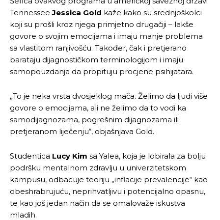
Šefica ovakvog programa u američkoj saveznoj državi
Objavi.ba
Objavi.ba
Tennessee
Jessica Gold
kaže kako su srednjoškolci
koji su prošli kroz njega primjetno drugačiji – lakše
govore o svojim emocijama i imaju manje problema
sa vlastitom ranjivošću. Također, čak i pretjerano
[wpuf_form id=”7463”]
[wpuf_form id=”7463”]
barataju dijagnostičkom terminologijom i imaju
samopouzdanja da propituju procjene psihijatara.
„To je neka vrsta dvosjeklog mača. Želimo da ljudi više
govore o emocijama, ali ne želimo da to vodi ka
samodijagnozama, pogrešnim dijagnozama ili
pretjeranom liječenju“, objašnjava Gold.
Studentica
Lucy Kim
sa Yalea, koja je lobirala za bolju
podršku mentalnom zdravlju u univerzitetskom
kampusu, odbacuje teoriju „inflacije prevalencije“ kao
obeshrabrujuću, neprihvatljivu i potencijalno opasnu,
te kao još jedan način da se omalovaže iskustva
mladih.