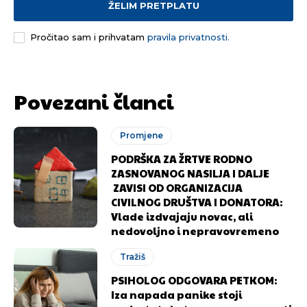
ŽELIM PRETPLATU
Pročitao sam i prihvatam
pravila privatnosti.
Povezani članci
Promjene
PODRŠKA ZA ŽRTVE RODNO
ZASNOVANOG NASILJA I DALJE
ZAVISI OD ORGANIZACIJA
CIVILNOG DRUŠTVA I DONATORA:
Vlade izdvajaju novac, ali
nedovoljno i nepravovremeno
Tražiš
PSIHOLOG ODGOVARA PETKOM:
Iza napada panike stoji