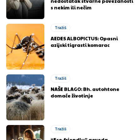
nedostatak stvarne povezanosti
s nekim ili nečim
Tražiš
AEDES ALBOPICTUS: Opasni
azijski tigrasti komarac
Tražiš
NAŠE BLAGO: Bh. autohtone
domaće životinje
Tražiš
“Eco-friendly” goveda