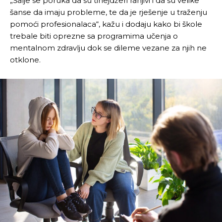
„Šalje se poruka da su tinejdžeri ranjivi i da su velike
šanse da imaju probleme, te da je rješenje u traženju
pomoći profesionalaca“, kažu i dodaju kako bi škole
trebale biti oprezne sa programima učenja o
mentalnom zdravlju dok se dileme vezane za njih ne
otklone.