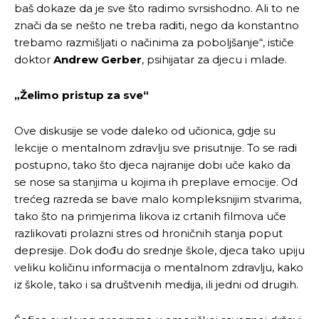
baš dokaze da je sve što radimo svrsishodno. Ali to ne
znači da se nešto ne treba raditi, nego da konstantno
trebamo razmišljati o načinima za poboljšanje“, ističe
doktor
Andrew Gerber
, psihijatar za djecu i mlade.
„Želimo pristup za sve“
Ove diskusije se vode daleko od učionica, gdje su
lekcije o mentalnom zdravlju sve prisutnije. To se radi
postupno, tako što djeca najranije dobi uče kako da
se nose sa stanjima u kojima ih preplave emocije. Od
trećeg razreda se bave malo kompleksnijim stvarima,
tako što na primjerima likova iz crtanih filmova uče
Pusti priču da živi!
Pusti priču da živi!
razlikovati prolazni stres od hroničnih stanja poput
depresije. Dok dođu do srednje škole, djeca tako upiju
veliku količinu informacija o mentalnom zdravlju, kako
iz škole, tako i sa društvenih medija, ili jedni od drugih.
Ovim putem želimo da vam se zahvalimo što ste
Ovim putem želimo da vam se zahvalimo što ste
odlučili da pustite Vašu priču da živi, Redakcija
odlučili da pustite Vašu priču da živi, Redakcija