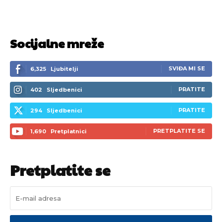
Socijalne mreže
SVIĐA MI SE
6,325
Ljubitelji
PRATITE
402
Sljedbenici
PRATITE
294
Sljedbenici
PRETPLATITE SE
1,690
Pretplatnici
Pretplatite se