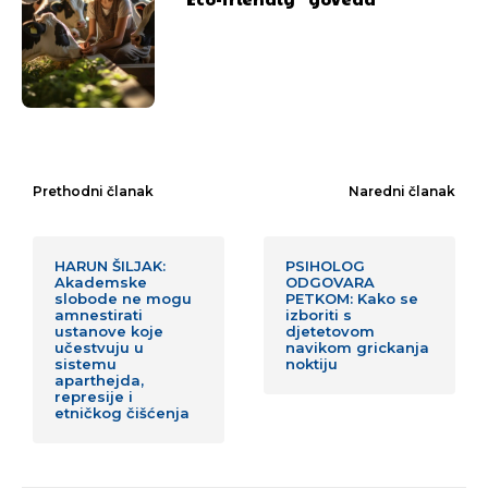
Prethodni članak
Naredni članak
HARUN ŠILJAK:
PSIHOLOG
Akademske
ODGOVARA
slobode ne mogu
PETKOM: Kako se
amnestirati
izboriti s
ustanove koje
djetetovom
učestvuju u
navikom grickanja
sistemu
noktiju
aparthejda,
represije i
etničkog čišćenja