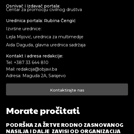
Osnivač i izdavač portala:
Centar za promociju civilnog društva
Urednica portala: Rubina Čengić
Izvršne urednice:
Lejla Mijović, urednica za multimedije
Aida Daguda, glavna urednica sadržaja
Kontakt i adresa redakcije:
Tel: +387 33 644 810
Mail: redakcija@objavi.ba
Adresa: Maguda 2A, Sarajevo
Kontaktirajte nas
Morate pročitati
PODRŠKA ZA ŽRTVE RODNO ZASNOVANOG
NASILJA I DALJE ZAVISI OD ORGANIZACIJA