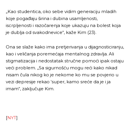
„Kao studentica, oko sebe vidim generaciju mladih
koje pogađaju širina i dubina usamljenosti,
iscrpljenosti i razočarenja koje ukazuju na bolest koja
je dublja od svakodnevice“, kaže Kim (23).
Ona se slaže kako ima pretjerivanja u dijagnosticiranju,
kao i veličanja poremećaja mentalnog zdravlja. Ali
stigmatizacija i nedostatak stručne pomoći ipak ostaju
veći problem. „Sa sigurnošću mogu reći kako nikad
nisam čula nikog ko je nekome ko mu se povjerio u
vezi depresije rekao ‘super, kamo sreće da je i ja
imam“, zaključuje Kim.
[
NYT
]