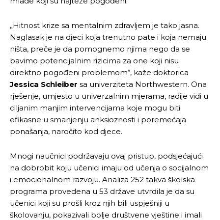
mlade koji su najteže pogođeni.
„Hitnost krize sa mentalnim zdravljem je tako jasna.
Naglasak je na djeci koja trenutno pate i koja nemaju
ništa, preče je da pomognemo njima nego da se
bavimo potencijalnim rizicima za one koji nisu
direktno pogođeni problemom“, kaže doktorica
Jessica Schleiber
sa univerziteta Northwestern. Ona
rješenje, umjesto u univerzalnim mjerama, radije vidi u
ciljanim manjim intervencijama koje mogu biti
efikasne u smanjenju anksioznosti i poremećaja
ponašanja, naročito kod djece.
Mnogi naučnici podržavaju ovaj pristup, podsjećajući
na dobrobit koju učenici imaju od učenja o socijalnom
i emocionalnom razvoju. Analiza 252 takva školska
programa provedena u 53 države utvrdila je da su
učenici koji su prošli kroz njih bili uspješniji u
školovanju, pokazivali bolje društvene vještine i imali