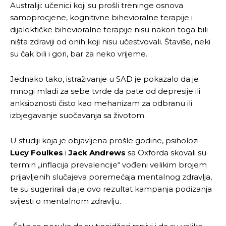
Australiji: učenici koji su prošli treninge osnova
samoprocjene, kognitivne bihevioralne terapije i
dijalektičke bihevioralne terapije nisu nakon toga bili
ništa zdraviji od onih koji nisu učestvovali. Štaviše, neki
su čak bili i gori, bar za neko vrijeme.
Jednako tako, istraživanje u SAD je pokazalo da je
mnogi mladi za sebe tvrde da pate od depresije ili
anksioznosti čisto kao mehanizam za odbranu ili
izbjegavanje suočavanja sa životom.
U studiji koja je objavljena prošle godine, psiholozi
Lucy Foulkes
i
Jack Andrews
sa Oxforda skovali su
termin „inflacija prevalencije“ vođeni velikim brojem
prijavljenih slučajeva poremećaja mentalnog zdravlja,
te su sugerirali da je ovo rezultat kampanja podizanja
svijesti o mentalnom zdravlju.