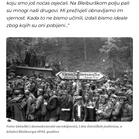
koju smo još noćas osjećali. Na Bleiburškom polju pali
su mnogi naši drugovi. Mi preživjeli obnavljamo im
vjernost. Kada to ne bismo učinili, izdali bismo ideale
zbog kojih su oni pobijeni…
“
Foto: Ustaški i domobranski zarobljenici, i dio četničkih jedinica, u
blizini Bleiburga 1945. godine