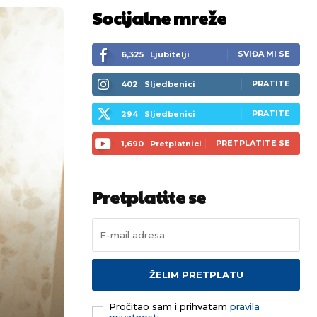
Socijalne mreže
SVIĐA MI SE
6,325
Ljubitelji
PRATITE
402
Sljedbenici
PRATITE
294
Sljedbenici
PRETPLATITE SE
1,690
Pretplatnici
Pretplatite se
ŽELIM PRETPLATU
Pročitao sam i prihvatam
pravila
privatnosti.