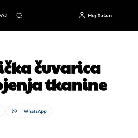
DAJ
Moj Račun
čka čuvarica
ojenja tkanine
WhatsApp