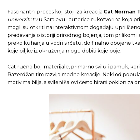
Fascinantni proces koji stoji iza kreacija
Cat Norman T
univerzitetu
u Sarajevu i autorice rukotvorina koja pr
mogli su otkriti na interaktivnom događaju upriliče
predavanja o istoriji prirodnog bojenja, tom prilikom
preko kuhanja u vodi i sirćetu, do finalno obojene tka
koje biljke iz okruženja mogu dobiti koje boje.
Cat ručno boji materijale, primarno svilu i pamuk, koris
Bazerdžan tim razvija modne kreacije. Neki od popular
motivima bilja, a svileni šalovi često birani poklon za 