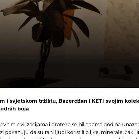
m i svjetskom tržištu, Bazerdžan i KETI svojim kole
rodnih boja
evnim civilizacijama i proteže se hiljadama godina unazad.
i pokazuju da su rani ljudi koristili biljke, minerale, čak i