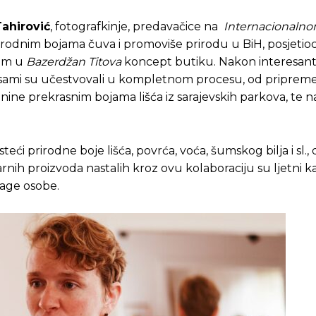
ahirović
, fotografkinje, predavačice na
Internacionaln
irodnim bojama čuva i promoviše prirodu u BiH, posjetioc
nom u
Bazerdžan Titova
koncept butiku. Nakon interesan
 i sami su učestvovali u kompletnom procesu, od pripreme
nine prekrasnim bojama lišća iz sarajevskih parkova, te na
teći prirodne boje lišća, povrća, voća, šumskog bilja i sl.,
nih proizvoda nastalih kroz ovu kolaboraciju su ljetni ka
drage osobe.