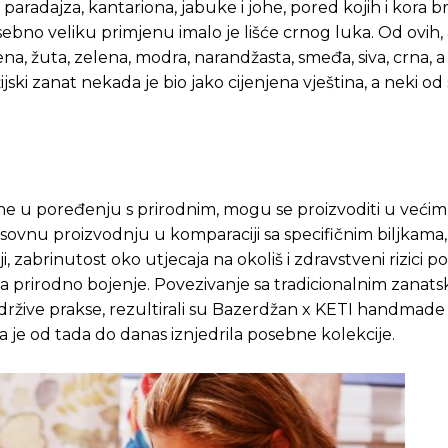
e, paradajza, kantariona, jabuke i johe, pored kojih i kora bri
sebno veliku primjenu imalo je lišće crnog luka. Od ovih, a
vena, žuta, zelena, modra, narandžasta, smeđa, siva, crna, 
jski zanat nekada je bio jako cijenjena vještina, a neki od 
pne u poređenju s prirodnim, mogu se proizvoditi u većim
 masovnu proizvodnju u komparaciji sa specifičnim biljkama,
ji, zabrinutost oko utjecaja na okoliš i zdravstveni rizici p
prirodno bojenje. Povezivanje sa tradicionalnim zanats
i održive prakse, rezultirali su Bazerdžan x KETI handmad
a je od tada do danas iznjedrila posebne kolekcije.