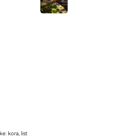
.ba
.ba
: kora, list