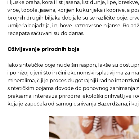
i ljuske oraha, kora i list jasena, list dunje, lipe, breskv
vrbe, topole, jasena, korijen kukurijeka i koprive, a po
[wpuf_form id=”7463”]
[wpuf_form id=”7463”]
brojnih drugih biljaka dobijale su se različite boje: cr
umijeća bojadžija, i njihove raznovrsne nijanse. Bojadži
recepata sačuvani su do danas.
Oživljavanje prirodnih boja
Iako sintetičke boje nude širi raspon, lakše su dostu
i po nižoj cijeni što ih čini ekonomski isplativijima za
mineralima, čiji je proces dugotrajniji i radno intenzivni
sintetičkim bojama dovode do ponovnog zanimanja za 
praksama, interes za prirodne, ekološki prihvatljive 
koja je započela od samog osnivanja Bazerdžana, i koj