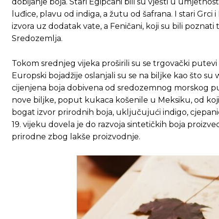
dobijanje boja. Stari Egipćani bili su vješti u umjetnosti
luđice, plavu od indiga, a žutu od šafrana. I stari Grci i R
izvora uz dodatak vate, a Feničani, koji su bili poznati
Sredozemlja.
Tokom srednjeg vijeka proširili su se trgovački putevi
Europski bojadžije oslanjali su se na biljke kao što su
cijenjena boja dobivena od sredozemnog morskog puža z
nove biljke, poput kukaca košenile u Meksiku, od koji
bogat izvor prirodnih boja, uključujući indigo, cjepanic
19. vijeku dovela je do razvoja sintetičkih boja proi
prirodne zbog lakše proizvodnje.