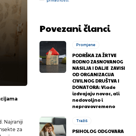
Povezani članci
Promjene
PODRŠKA ZA ŽRTVE
RODNO ZASNOVANOG
NASILJA I DALJE ZAVISI
OD ORGANIZACIJA
CIVILNOG DRUŠTVA I
DONATORA: Vlade
izdvajaju novac, ali
kcijama
nedovoljno i
nepravovremeno
Tražiš
 Najraniji
 insekte za
PSIHOLOG ODGOVARA