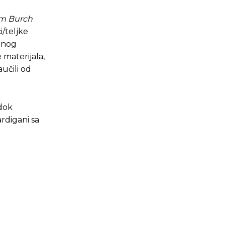
om Burch
i/teljke
tnog
 materijala,
učili od
 dok
rdigani sa