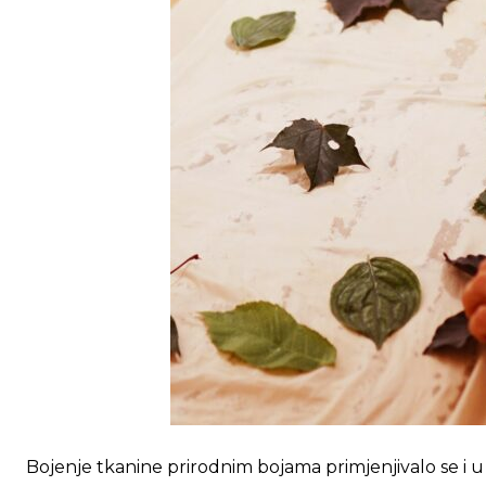
Ovim putem želimo da vam se zahvalimo što 
Ovim putem želimo da vam se zahvalimo što 
Bojenje tkanine prirodnim bojama primjenjivalo se i u n