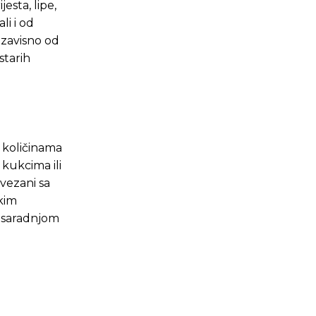
jesta, lipe,
li i od
a zavisno od
starih
 količinama
 kukcima ili
ovezani sa
kim
e saradnjom