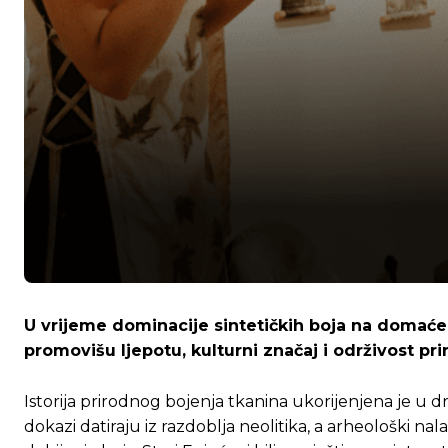
U vrijeme dominacije sintetičkih boja na domaće
promovišu ljepotu, kulturni značaj i održivost pri
Istorija prirodnog bojenja tkanina ukorijenjena je u dr
dokazi datiraju iz razdoblja neolitika, a arheološki nalaz