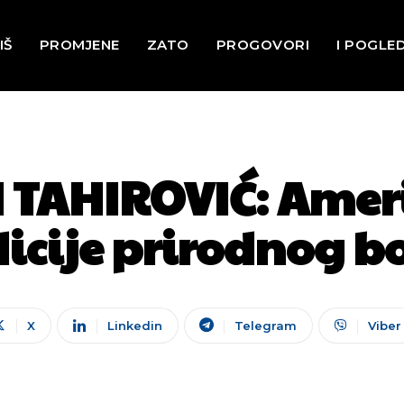
IŠ
PROMJENE
ZATO
PROGOVORI
I POGLE
TAHIROVIĆ: Ameri
icije prirodnog b
X
Linkedin
Telegram
Viber