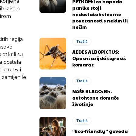
PETKOM: Iza napada
 korijena
panike stoji
h iz istih
nedostatak stvarne
širom
povezanosti s nekim ili
nečim
tih regija.
Tražiš
visoko
AEDES ALBOPICTUS:
otkrili su
Opasni azijski tigrasti
a postala
komarac
je u 18. i
 zamijenile
Tražiš
NAŠE BLAGO: Bh.
autohtone domaće
životinje
Tražiš
“Eco-friendly” goveda