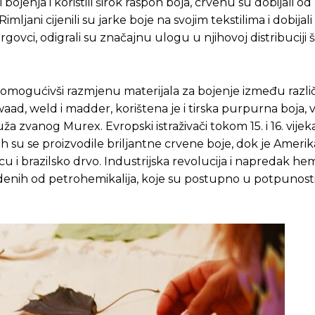
 bojenja i koristili širok raspon boja, crvenu su dobijali od
imljani cijenili su jarke boje na svojim tekstilima i dobijali i
 trgovci, odigrali su značajnu ulogu u njihovoj distribuciji 
 omogućivši razmjenu materijala za bojenje između različi
 waad, weld i madder, korištena je i tirska purpurna boja, 
vanog Murex. Evropski istraživači tokom 15. i 16. vijeka 
h su se proizvodile briljantne crvene boje, dok je Amerik
u i brazilsko drvo. Industrijska revolucija i napredak hemi
zvedenih od petrohemikalija, koje su postupno u potpunosti